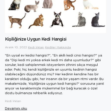
Kişiliğinize Uygun Kedi Hangisi
Aralık 10, 2022
Kedi Irkları
Kediler Hakkında
"En uysal ev kedisi hangisi?", "En akıllı kedi cinsi hangisi?" ya
da "Dişi kedi mi yoksa erkek kedi mi daha uyumludur?" gibi
sorular, kedi sahiplenmek isteyenlerin zihnini sıkça meşgul
eder. Peki, hiç kendi kişiliğinizle en uyumlu kedinin hangisi
olabileceğini düşündünüz mü? Her kedinin kendine has bir
karakteri olduğu gibi, her insanın da bir yaşam ritmi vardır. Bu
makalemizde, 'Kişiliğinize uygun kedi hangisi?' sorusuna yanıt
arıyor ve karakterinizle mükemmel bir bağ kuracak o özel
dostu bulmanıza rehberlik ediyoruz.
Kedi Irkları
Devamını oku