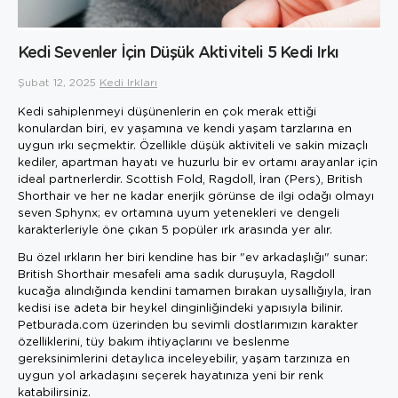
Kedi Sevenler İçin Düşük Aktiviteli 5 Kedi Irkı
Şubat 12, 2025
Kedi Irkları
Kedi sahiplenmeyi düşünenlerin en çok merak ettiği
konulardan biri, ev yaşamına ve kendi yaşam tarzlarına en
uygun ırkı seçmektir. Özellikle düşük aktiviteli ve sakin mizaçlı
kediler, apartman hayatı ve huzurlu bir ev ortamı arayanlar için
ideal partnerlerdir. Scottish Fold, Ragdoll, İran (Pers), British
Shorthair ve her ne kadar enerjik görünse de ilgi odağı olmayı
seven Sphynx; ev ortamına uyum yetenekleri ve dengeli
karakterleriyle öne çıkan 5 popüler ırk arasında yer alır.
Bu özel ırkların her biri kendine has bir "ev arkadaşlığı" sunar:
British Shorthair mesafeli ama sadık duruşuyla, Ragdoll
kucağa alındığında kendini tamamen bırakan uysallığıyla, İran
kedisi ise adeta bir heykel dinginliğindeki yapısıyla bilinir.
Petburada.com üzerinden bu sevimli dostlarımızın karakter
özelliklerini, tüy bakım ihtiyaçlarını ve beslenme
gereksinimlerini detaylıca inceleyebilir, yaşam tarzınıza en
uygun yol arkadaşını seçerek hayatınıza yeni bir renk
katabilirsiniz.