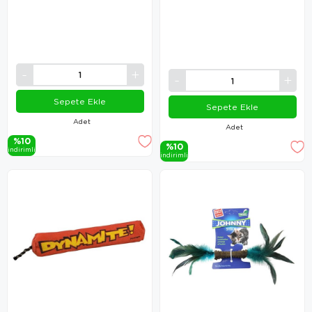
Sepete Ekle
Sepete Ekle
Adet
Adet
%10
%10
i̇ndi̇ri̇mli̇
i̇ndi̇ri̇mli̇