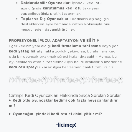
Doldurulabilir Oyuncaklar:
İçindeki kedi otu
kurutulmuş kedi otu
azaldığında
takviyesi
yapabileceğiniz pratik tasarımlar.
Toplar ve Diş Oyuncakları:
Kedinizin diş sağlığını
desteklerken aynı zamanda catnip kokusuyla onu
meşgul eden dayanıklı ürünler.
PROFESYONEL İPUCU: ADAPTASYON VE EĞITIM
kedi tırmalama tahtasına
Eğer kediniz yeni aldığı
veya yeni
kedi yatağına
alışmakta zorluk çekiyorsa, bu alanlara kedi
otlu bir oyuncak bırakmak süreci hızlandıracaktır. Ayrıca, bu
oyuncakların etkisini tazelemek için belirli aralıklarla üzerlerine
kedi otu spreyi
sıkarak ilgiyi her zaman canlı tutabilirsiniz.
Catnipli Kedi Oyuncakları Hakkında Sıkça Sorulan Sorular
Kedi otlu oyuncaklar kedimi çok fazla heyecanlandırır
mı?
Oyuncağın içindeki kedi otu etkisini yitirir mi?