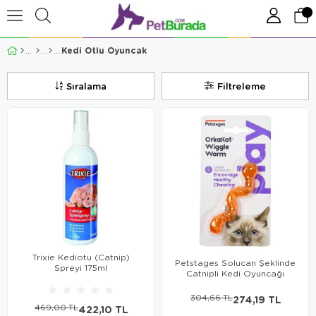
Kedi Otlu Oyuncak
Sıralama
Filtreleme
Trixie Kediotu (Catnip)
Petstages Solucan Şeklinde
Spreyi 175ml
Catnipli Kedi Oyuncağı
★
★
★
★
★
304,66 TL
274,19 TL
469,00 TL
422,10 TL