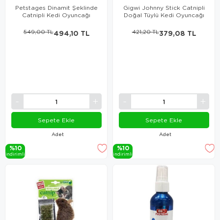
Petstages Dinamit Şeklinde
Gigwi Johnny Stick Catnipli
Catnipli Kedi Oyuncağı
Doğal Tüylü Kedi Oyuncağı
549,00 TL
494,10 TL
421,20 TL
379,08 TL
Sepete Ekle
Sepete Ekle
Adet
Adet
%10
%10
i̇ndi̇ri̇mli̇
i̇ndi̇ri̇mli̇