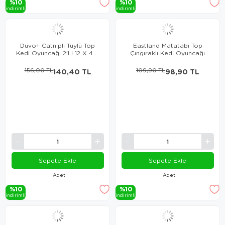
%10
%10
i̇ndi̇ri̇mli̇
i̇ndi̇ri̇mli̇
Duvo+ Catnipli Tüylü Top
Eastland Matatabi Top
Kedi Oyuncağı 2'Li 12 X 4 X
Çıngıraklı Kedi Oyuncağı
5 Cm
4cm
156,00 TL
140,40 TL
109,90 TL
98,90 TL
Sepete Ekle
Sepete Ekle
Adet
Adet
%10
%10
i̇ndi̇ri̇mli̇
i̇ndi̇ri̇mli̇