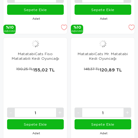
Sepete Ekle
Sepete Ekle
Adet
Adet
%10
%10
i̇ndi̇ri̇mli̇
i̇ndi̇ri̇mli̇
MatatabiCats Fiso
MatatabiCats Mr. Matatabi
Matatabili Kedi Oyuncağı
Kedi Oyuncağı
190,25 TL
155,02 TL
148,37 TL
120,89 TL
Sepete Ekle
Sepete Ekle
Adet
Adet