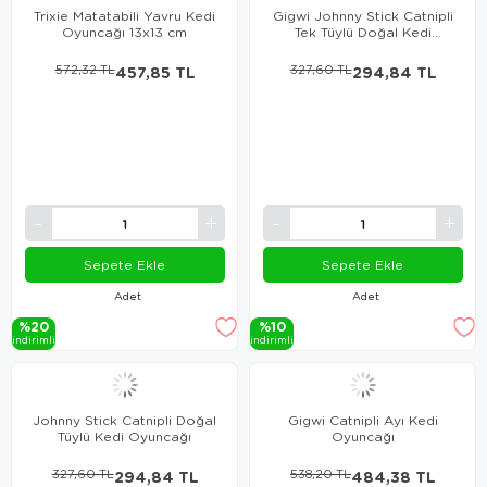
Trixie Matatabili Yavru Kedi
Gigwi Johnny Stick Catnipli
Oyuncağı 13x13 cm
Tek Tüylü Doğal Kedi
Oyuncağı
572,32 TL
457,85 TL
327,60 TL
294,84 TL
Sepete Ekle
Sepete Ekle
Adet
Adet
%20
%10
i̇ndi̇ri̇mli̇
i̇ndi̇ri̇mli̇
Johnny Stick Catnipli Doğal
Gigwi Catnipli Ayı Kedi
Tüylü Kedi Oyuncağı
Oyuncağı
327,60 TL
294,84 TL
538,20 TL
484,38 TL