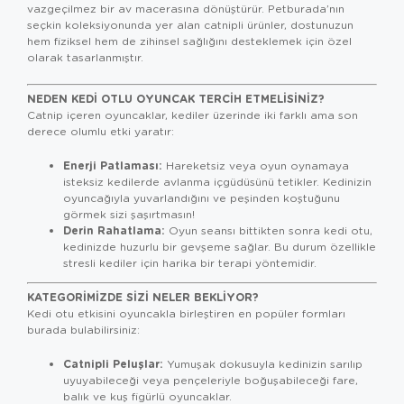
vazgeçilmez bir av macerasına dönüştürür. Petburada’nın
seçkin koleksiyonunda yer alan catnipli ürünler, dostunuzun
hem fiziksel hem de zihinsel sağlığını desteklemek için özel
olarak tasarlanmıştır.
NEDEN KEDI OTLU OYUNCAK TERCIH ETMELISINIZ?
Catnip içeren oyuncaklar, kediler üzerinde iki farklı ama son
derece olumlu etki yaratır:
Enerji Patlaması:
Hareketsiz veya oyun oynamaya
isteksiz kedilerde avlanma içgüdüsünü tetikler. Kedinizin
oyuncağıyla yuvarlandığını ve peşinden koştuğunu
görmek sizi şaşırtmasın!
Derin Rahatlama:
Oyun seansı bittikten sonra kedi otu,
kedinizde huzurlu bir gevşeme sağlar. Bu durum özellikle
stresli kediler için harika bir terapi yöntemidir.
KATEGORIMIZDE SIZI NELER BEKLIYOR?
Kedi otu etkisini oyuncakla birleştiren en popüler formları
burada bulabilirsiniz:
Catnipli Peluşlar:
Yumuşak dokusuyla kedinizin sarılıp
uyuyabileceği veya pençeleriyle boğuşabileceği fare,
balık ve kuş figürlü oyuncaklar.