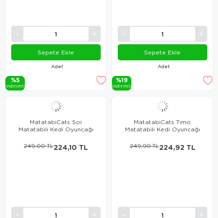
Sepete Ekle
Sepete Ekle
Adet
Adet
%5
%19
i̇ndi̇ri̇mli̇
i̇ndi̇ri̇mli̇
MatatabiCats Soi
MatatabiCats Timo
Matatabili Kedi Oyuncağı
Matatabili Kedi Oyuncağı
249,00 TL
224,10 TL
249,90 TL
224,92 TL