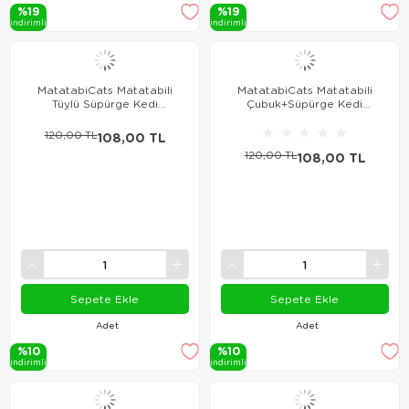
%19
%19
i̇ndi̇ri̇mli̇
i̇ndi̇ri̇mli̇
MatatabiCats Matatabili
MatatabiCats Matatabili
Tüylü Süpürge Kedi
Çubuk+Süpürge Kedi
Oyuncağı
Oyuncağı
★
★
★
★
★
120,00 TL
108,00 TL
120,00 TL
108,00 TL
Sepete Ekle
Sepete Ekle
Adet
Adet
%10
%10
i̇ndi̇ri̇mli̇
i̇ndi̇ri̇mli̇