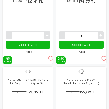
189,90 TL
180,41 TL
194,18 TL
174,77 TL
Sepete Ekle
Sepete Ekle
Adet
Adet
%5
%10
i̇ndi̇ri̇mli̇
i̇ndi̇ri̇mli̇
Hartz Just For Cats Variety
MatatabiCats Mooni
13 Parça Kedi Oyun Seti
Matatabili Kedi Oyuncağı
199,00 TL
189,05 TL
190,25 TL
155,02 TL