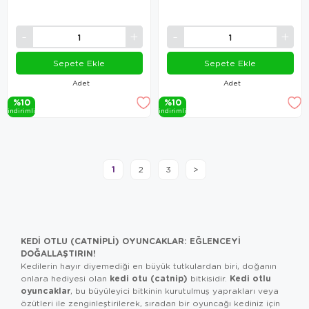
Sepete Ekle
Sepete Ekle
Adet
Adet
%10
%10
i̇ndi̇ri̇mli̇
i̇ndi̇ri̇mli̇
1
2
3
>
KEDI OTLU (CATNIPLI) OYUNCAKLAR: EĞLENCEYI
DOĞALLAŞTIRIN!
Kedilerin hayır diyemediği en büyük tutkulardan biri, doğanın
kedi otu (catnip)
Kedi otlu
onlara hediyesi olan
bitkisidir.
oyuncaklar
, bu büyüleyici bitkinin kurutulmuş yaprakları veya
özütleri ile zenginleştirilerek, sıradan bir oyuncağı kediniz için