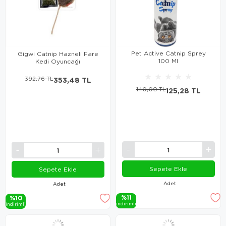
Pet Active Catnip Sprey
Gigwi Catnip Hazneli Fare
100 Ml
Kedi Oyuncağı
★
★
★
★
★
392,76 TL
353,48 TL
140,00 TL
125,28 TL
Sepete Ekle
Sepete Ekle
Adet
Adet
%11
%10
i̇ndi̇ri̇mli̇
i̇ndi̇ri̇mli̇