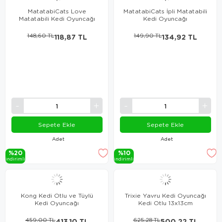
MatatabiCats Love
MatatabiCats İpli Matatabili
Matatabili Kedi Oyuncağı
Kedi Oyuncağı
148,60 TL
118,87 TL
149,90 TL
134,92 TL
Sepete Ekle
Sepete Ekle
Adet
Adet
%20
%10
i̇ndi̇ri̇mli̇
i̇ndi̇ri̇mli̇
Kong Kedi Otlu ve Tüylü
Trixie Yavru Kedi Oyuncağı
Kedi Oyuncağı
Kedi Otlu 13x13cm
459,00 TL
413,10 TL
625,28 TL
500,22 TL