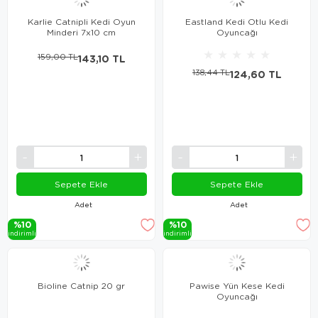
Karlie Catnipli Kedi Oyun
Eastland Kedi Otlu Kedi
Minderi 7x10 cm
Oyuncağı
★
★
★
★
★
159,00 TL
143,10 TL
138,44 TL
124,60 TL
Sepete Ekle
Sepete Ekle
Adet
Adet
%10
%10
i̇ndi̇ri̇mli̇
i̇ndi̇ri̇mli̇
Bioline Catnip 20 gr
Pawise Yün Kese Kedi
Oyuncağı