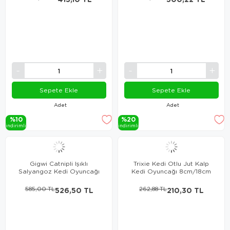
Sepete Ekle
Sepete Ekle
Adet
Adet
%10
%20
i̇ndi̇ri̇mli̇
i̇ndi̇ri̇mli̇
Gigwi Catnipli Işıklı
Trixie Kedi Otlu Jut Kalp
Salyangoz Kedi Oyuncağı
Kedi Oyuncağı 8cm/18cm
585,00 TL
526,50 TL
262,88 TL
210,30 TL