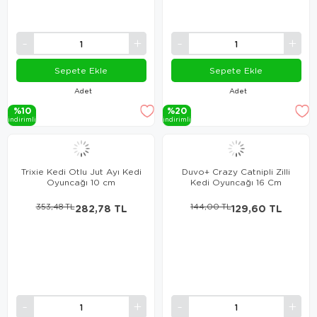
Sepete Ekle
Sepete Ekle
Adet
Adet
%10
%20
i̇ndi̇ri̇mli̇
i̇ndi̇ri̇mli̇
Trixie Kedi Otlu Jut Ayı Kedi
Duvo+ Crazy Catnipli Zilli
Oyuncağı 10 cm
Kedi Oyuncağı 16 Cm
353,48 TL
282,78 TL
144,00 TL
129,60 TL