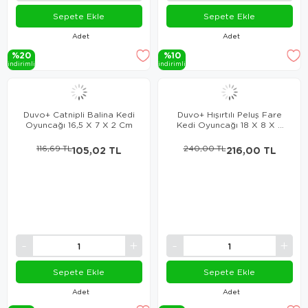
Sepete Ekle
Sepete Ekle
Adet
Adet
%20
%10
i̇ndi̇ri̇mli̇
i̇ndi̇ri̇mli̇
Duvo+ Catnipli Balina Kedi
Duvo+ Hışırtılı Peluş Fare
Oyuncağı 16,5 X 7 X 2 Cm
Kedi Oyuncağı 18 X 8 X 2
Cm
116,69 TL
105,02 TL
240,00 TL
216,00 TL
Sepete Ekle
Sepete Ekle
Adet
Adet