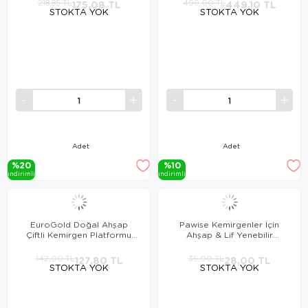
218,85 TL
175,08 TL
499,00 TL
449,10 TL
STOKTA YOK
STOKTA YOK
Adet
Adet
%20
%10
i̇ndi̇ri̇mli̇
i̇ndi̇ri̇mli̇
EuroGold Doğal Ahşap
Pawise Kemirgenler İçin
Çiftli Kemirgen Platformu
Ahşap & Lif Yenebilir
7x35 cm
Oyuncak No:1
142,00 TL
127,80 TL
35,00 TL
28,00 TL
STOKTA YOK
STOKTA YOK