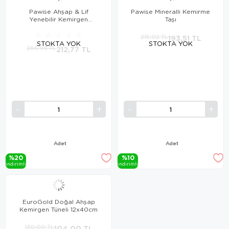
Pawise Ahşap & Lif
Pawise Mineralli Kemirme
Yenebilir Kemirgen
Taşı
Oyuncağı No 1
★
★
★
★
★
215,02 TL
193,51 TL
STOKTA YOK
STOKTA YOK
265,96 TL
212,77 TL
Adet
Adet
%20
%10
i̇ndi̇ri̇mli̇
i̇ndi̇ri̇mli̇
EuroGold Doğal Ahşap
Kemirgen Tüneli 12x40cm
130,00 TL
104,00 TL