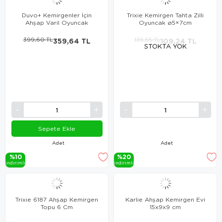
Duvo+ Kemirgenler İçin
Trixie Kemirgen Tahta Zilli
Ahşap Varil Oyuncak
Oyuncak ø5×7cm
399,60 TL
359,64 TL
136,55 TL
109,24 TL
STOKTA YOK
Sepete Ekle
Adet
Adet
%10
%20
i̇ndi̇ri̇mli̇
i̇ndi̇ri̇mli̇
Trixie 6187 Ahşap Kemirgen
Karlie Ahşap Kemirgen Evi
Topu 6 Cm
15x9x9 cm