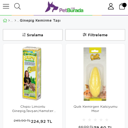
Ginepig Kemirme Taşı
Sıralama
Filtreleme
Chıpsı Limonlu
Quik Kemirgen Kalsiyumu
Ginepig,Tavşan,Hamster
Mısır
Talaşı 15Lt
★
★
★
★
★
249,90 TL
224,92 TL
44,00 TL
39,60 TL