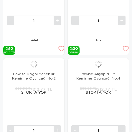
Adet
Adet
%10
%20
i̇ndi̇ri̇mli̇
i̇ndi̇ri̇mli̇
Pawise Doğal Yenebilir
Pawise Ahşap & Lifli
Kemirme Oyuncağı No:2
Kemirme Oyuncağı No:4
265,96 TL
212,77 TL
265,96 TL
212,77 TL
STOKTA YOK
STOKTA YOK