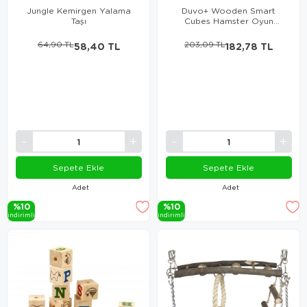
Jungle Kemirgen Yalama
Duvo+ Wooden Smart
Taşı
Cubes Hamster Oyun
Küpleri Large
64,90 TL
58,40 TL
203,09 TL
182,78 TL
Sepete Ekle
Sepete Ekle
Adet
Adet
%10
%10
i̇ndi̇ri̇mli̇
i̇ndi̇ri̇mli̇