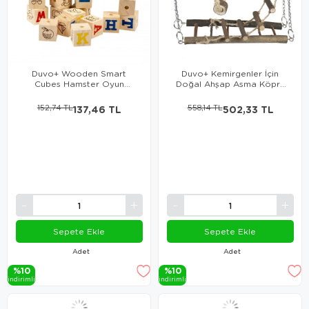
Duvo+ Wooden Smart
Duvo+ Kemirgenler İçin
Cubes Hamster Oyun
Doğal Ahşap Asma Köprü
Küpleri Small
27 X 17 X 7 Cm
152,74 TL
137,46 TL
558,14 TL
502,33 TL
Sepete Ekle
Sepete Ekle
Adet
Adet
%10
%10
i̇ndi̇ri̇mli̇
i̇ndi̇ri̇mli̇