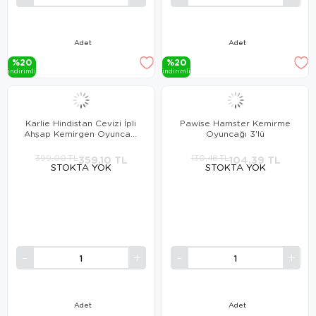
Adet
Adet
%20
%20
i̇ndi̇ri̇mli̇
i̇ndi̇ri̇mli̇
Karlie Hindistan Cevizi İpli
Pawise Hamster Kemirme
Ahşap Kemirgen Oyuncağı
Oyuncağı 3'lü
9x9x10cm
399,00 TL
359,10 TL
130,48 TL
104,39 TL
STOKTA YOK
STOKTA YOK
Adet
Adet