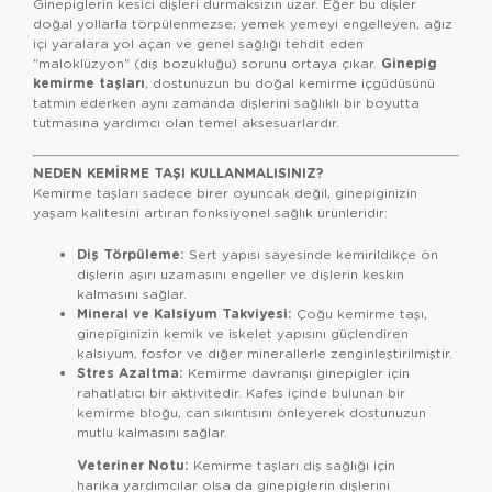
Ginepiglerin kesici dişleri durmaksızın uzar. Eğer bu dişler
doğal yollarla törpülenmezse; yemek yemeyi engelleyen, ağız
içi yaralara yol açan ve genel sağlığı tehdit eden
Ginepig
"maloklüzyon" (diş bozukluğu) sorunu ortaya çıkar.
kemirme taşları
, dostunuzun bu doğal kemirme içgüdüsünü
tatmin ederken aynı zamanda dişlerini sağlıklı bir boyutta
tutmasına yardımcı olan temel aksesuarlardır.
NEDEN KEMIRME TAŞI KULLANMALISINIZ?
Kemirme taşları sadece birer oyuncak değil, ginepiginizin
yaşam kalitesini artıran fonksiyonel sağlık ürünleridir:
Diş Törpüleme:
Sert yapısı sayesinde kemirildikçe ön
dişlerin aşırı uzamasını engeller ve dişlerin keskin
kalmasını sağlar.
Mineral ve Kalsiyum Takviyesi:
Çoğu kemirme taşı,
ginepiginizin kemik ve iskelet yapısını güçlendiren
kalsiyum, fosfor ve diğer minerallerle zenginleştirilmiştir.
Stres Azaltma:
Kemirme davranışı ginepigler için
rahatlatıcı bir aktivitedir. Kafes içinde bulunan bir
kemirme bloğu, can sıkıntısını önleyerek dostunuzun
mutlu kalmasını sağlar.
Veteriner Notu:
Kemirme taşları diş sağlığı için
harika yardımcılar olsa da ginepiglerin dişlerini