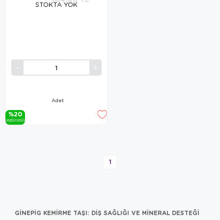
STOKTA YOK
Adet
%20
i̇ndi̇ri̇mli̇
1
GINEPIG KEMIRME TAŞI: DIŞ SAĞLIĞI VE MINERAL DESTEĞI