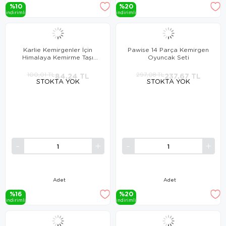
%10
%20
i̇ndi̇ri̇mli̇
i̇ndi̇ri̇mli̇
Karlie Kemirgenler İçin
Pawise 14 Parça Kemirgen
Himalaya Kemirme Taşı
Oyuncak Seti
60gr
100,01 TL
84,24 TL
297,08 TL
237,67 TL
STOKTA YOK
STOKTA YOK
Adet
Adet
%16
%20
i̇ndi̇ri̇mli̇
i̇ndi̇ri̇mli̇