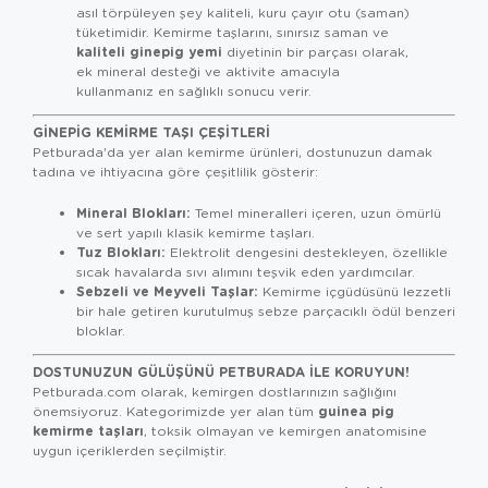
asıl törpüleyen şey kaliteli, kuru çayır otu (saman)
tüketimidir. Kemirme taşlarını, sınırsız saman ve
kaliteli ginepig yemi
diyetinin bir parçası olarak,
ek mineral desteği ve aktivite amacıyla
kullanmanız en sağlıklı sonucu verir.
GINEPIG KEMIRME TAŞI ÇEŞITLERI
Petburada'da yer alan kemirme ürünleri, dostunuzun damak
tadına ve ihtiyacına göre çeşitlilik gösterir:
Mineral Blokları:
Temel mineralleri içeren, uzun ömürlü
ve sert yapılı klasik kemirme taşları.
Tuz Blokları:
Elektrolit dengesini destekleyen, özellikle
sıcak havalarda sıvı alımını teşvik eden yardımcılar.
Sebzeli ve Meyveli Taşlar:
Kemirme içgüdüsünü lezzetli
bir hale getiren kurutulmuş sebze parçacıklı ödül benzeri
bloklar.
DOSTUNUZUN GÜLÜŞÜNÜ PETBURADA İLE KORUYUN!
Petburada.com olarak, kemirgen dostlarınızın sağlığını
guinea pig
önemsiyoruz. Kategorimizde yer alan tüm
kemirme taşları
, toksik olmayan ve kemirgen anatomisine
uygun içeriklerden seçilmiştir.