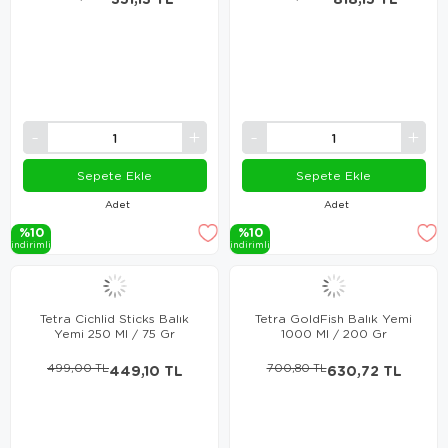
Sepete Ekle
Sepete Ekle
Adet
Adet
%10
%10
i̇ndi̇ri̇mli̇
i̇ndi̇ri̇mli̇
Tetra Cichlid Sticks Balık
Tetra GoldFish Balık Yemi
Yemi 250 Ml / 75 Gr
1000 Ml / 200 Gr
499,00 TL
449,10 TL
700,80 TL
630,72 TL