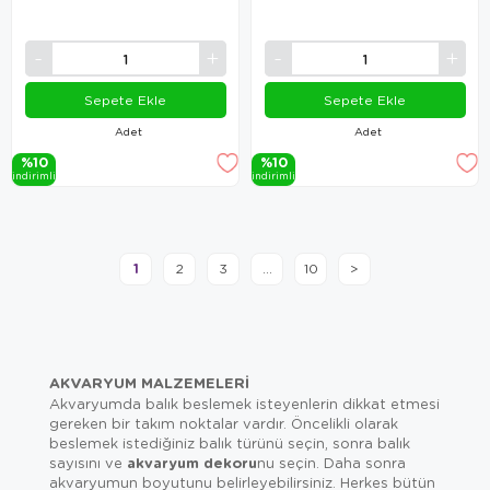
Sepete Ekle
Sepete Ekle
Adet
Adet
%10
%10
i̇ndi̇ri̇mli̇
i̇ndi̇ri̇mli̇
1
2
3
...
10
>
AKVARYUM MALZEMELERI
Akvaryumda balık beslemek isteyenlerin dikkat etmesi
gereken bir takım noktalar vardır. Öncelikli olarak
beslemek istediğiniz balık türünü seçin, sonra balık
sayısını ve
akvaryum dekoru
nu seçin. Daha sonra
akvaryumun boyutunu belirleyebilirsiniz. Herkes bütün