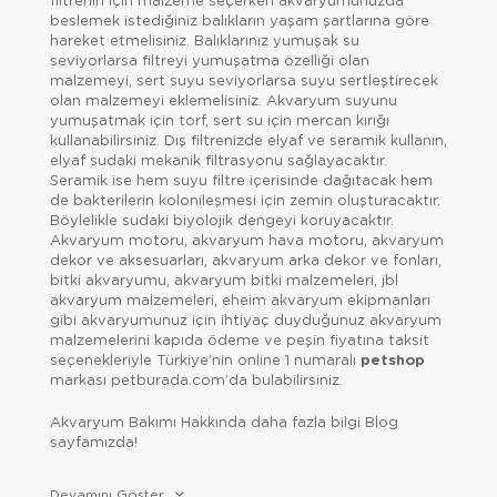
beslemek istediğiniz balıkların yaşam şartlarına göre
hareket etmelisiniz. Balıklarınız yumuşak su
seviyorlarsa filtreyi yumuşatma özelliği olan
malzemeyi, sert suyu seviyorlarsa suyu sertleştirecek
olan malzemeyi eklemelisiniz. Akvaryum suyunu
yumuşatmak için torf, sert su için mercan kırığı
kullanabilirsiniz. Dış filtrenizde elyaf ve seramik kullanın,
elyaf sudaki mekanik filtrasyonu sağlayacaktır.
Seramik ise hem suyu filtre içerisinde dağıtacak hem
de bakterilerin kolonileşmesi için zemin oluşturacaktır.
Böylelikle sudaki biyolojik dengeyi koruyacaktır.
Akvaryum motoru, akvaryum hava motoru, akvaryum
dekor ve aksesuarları, akvaryum arka dekor ve fonları,
bitki akvaryumu, akvaryum bitki malzemeleri, jbl
akvaryum malzemeleri, eheim akvaryum ekipmanları
gibi akvaryumunuz için ihtiyaç duyduğunuz akvaryum
malzemelerini kapıda ödeme ve peşin fiyatına taksit
seçenekleriyle Türkiye’nin online 1 numaralı
petshop
markası petburada.com’da bulabilirsiniz.
Akvaryum Bakımı Hakkında daha fazla bilgi Blog
sayfamızda!
Devamını Göster