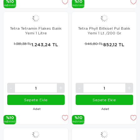
%10
%10
i̇ndi̇ri̇mli̇
i̇ndi̇ri̇mli̇
Tetra Tetramin Flakes Balık
Tetra Phyll Bitkisel Pul Balık
Yemi 1 Litre
Yemi 1 Lt /200 Gr
1.381,38 TL
1.243,24 TL
946,80 TL
852,12 TL
Sepete Ekle
Sepete Ekle
Adet
Adet
%10
%10
i̇ndi̇ri̇mli̇
i̇ndi̇ri̇mli̇