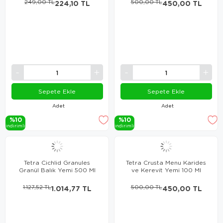
249,00 TL
224,10 TL
500,00 TL
450,00 TL
Sepete Ekle
Sepete Ekle
Adet
Adet
%10
%10
i̇ndi̇ri̇mli̇
i̇ndi̇ri̇mli̇
Tetra Cichlid Granules
Tetra Crusta Menu Karides
Granül Balık Yemi 500 Ml
ve Kerevit Yemi 100 Ml
1.127,52 TL
1.014,77 TL
500,00 TL
450,00 TL