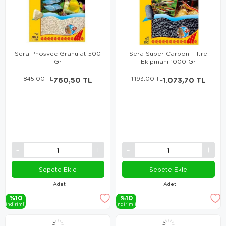
Sera Phosvec Granulat 500
Sera Super Carbon Filtre
Gr
Ekipmanı 1000 Gr
845,00 TL
760,50 TL
1.193,00 TL
1.073,70 TL
Sepete Ekle
Sepete Ekle
Adet
Adet
%10
%10
i̇ndi̇ri̇mli̇
i̇ndi̇ri̇mli̇