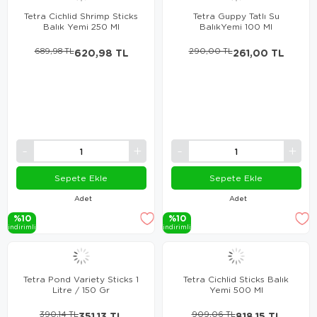
Tetra Cichlid Shrimp Sticks
Tetra Guppy Tatlı Su
Balık Yemi 250 Ml
BalıkYemi 100 Ml
689,98 TL
620,98 TL
290,00 TL
261,00 TL
Sepete Ekle
Sepete Ekle
Adet
Adet
%10
%10
i̇ndi̇ri̇mli̇
i̇ndi̇ri̇mli̇
Tetra Pond Variety Sticks 1
Tetra Cichlid Sticks Balık
Litre / 150 Gr
Yemi 500 Ml
390,14 TL
351,13 TL
909,06 TL
818,15 TL