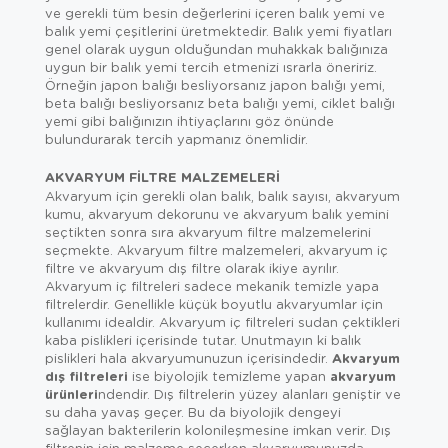
ve gerekli tüm besin değerlerini içeren balık yemi ve
balık yemi çeşitlerini üretmektedir. Balık yemi fiyatları
genel olarak uygun olduğundan muhakkak balığınıza
uygun bir balık yemi tercih etmenizi ısrarla öneririz.
Örneğin japon balığı besliyorsanız japon balığı yemi,
beta balığı besliyorsanız beta balığı yemi, ciklet balığı
yemi gibi balığınızın ihtiyaçlarını göz önünde
bulundurarak tercih yapmanız önemlidir.
AKVARYUM FILTRE MALZEMELERI
Akvaryum için gerekli olan balık, balık sayısı, akvaryum
kumu, akvaryum dekorunu ve akvaryum balık yemini
seçtikten sonra sıra akvaryum filtre malzemelerini
seçmekte. Akvaryum filtre malzemeleri, akvaryum iç
filtre ve akvaryum dış filtre olarak ikiye ayrılır.
Akvaryum iç filtreleri sadece mekanik temizle yapa
filtrelerdir. Genellikle küçük boyutlu akvaryumlar için
kullanımı idealdir. Akvaryum iç filtreleri sudan çektikleri
kaba pislikleri içerisinde tutar. Unutmayın ki balık
pislikleri hala akvaryumunuzun içerisindedir.
Akvaryum
dış filtreleri
ise biyolojik temizleme yapan
akvaryum
ürünleri
ndendir. Dış filtrelerin yüzey alanları geniştir ve
su daha yavaş geçer. Bu da biyolojik dengeyi
sağlayan bakterilerin kolonileşmesine imkan verir. Dış
filtrenin için malzeme seçerken akvaryumunuzda