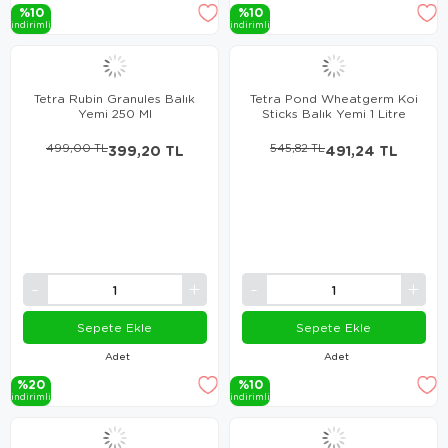
%10
%10
i̇ndi̇ri̇mli̇
i̇ndi̇ri̇mli̇
Tetra Rubin Granules Balık
Tetra Pond Wheatgerm Koi
Yemi 250 Ml
Sticks Balık Yemi 1 Litre
499,00 TL
399,20 TL
545,82 TL
491,24 TL
Sepete Ekle
Sepete Ekle
Adet
Adet
%20
%10
i̇ndi̇ri̇mli̇
i̇ndi̇ri̇mli̇