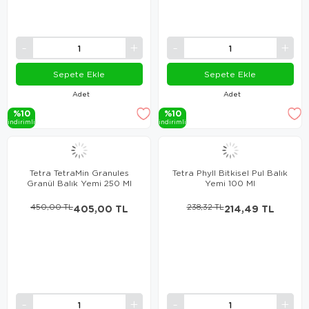
Sepete Ekle
Sepete Ekle
Adet
Adet
%10
%10
i̇ndi̇ri̇mli̇
i̇ndi̇ri̇mli̇
Tetra TetraMin Granules
Tetra Phyll Bitkisel Pul Balık
Granül Balık Yemi 250 Ml
Yemi 100 Ml
450,00 TL
405,00 TL
238,32 TL
214,49 TL