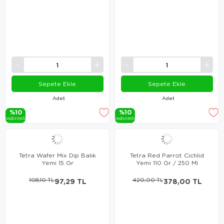
Sepete Ekle
Sepete Ekle
Adet
Adet
%10
%10
i̇ndi̇ri̇mli̇
i̇ndi̇ri̇mli̇
Tetra Wafer Mix Dip Balık
Tetra Red Parrot Cichlid
Yemi 15 Gr
Yemi 110 Gr / 250 Ml
108,10 TL
97,29 TL
420,00 TL
378,00 TL