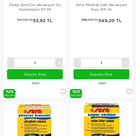
Deep AntiClor akvaryum Su
Sera Mineral Salt Akvaryum
Düzenleyici 50 Ml
Tuzu 105 Gr
59,90 TL
53,92 TL
388,00 TL
349,20 TL
Sepete Ekle
Sepete Ekle
Adet
Adet
%10
%10
i̇ndi̇ri̇mli̇
i̇ndi̇ri̇mli̇