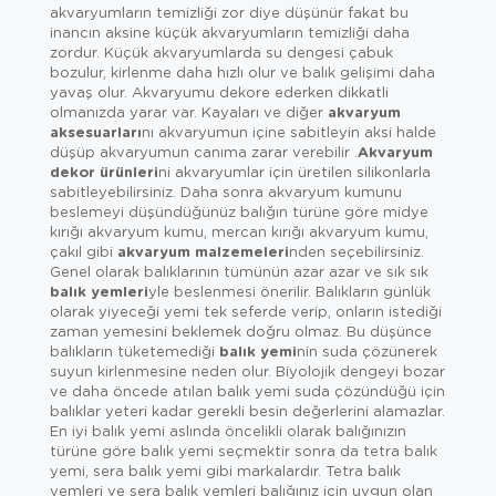
akvaryumların temizliği zor diye düşünür fakat bu
inancın aksine küçük akvaryumların temizliği daha
zordur. Küçük akvaryumlarda su dengesi çabuk
bozulur, kirlenme daha hızlı olur ve balık gelişimi daha
yavaş olur. Akvaryumu dekore ederken dikkatli
olmanızda yarar var. Kayaları ve diğer
akvaryum
aksesuarları
nı akvaryumun içine sabitleyin aksi halde
düşüp akvaryumun canıma zarar verebilir .
Akvaryum
dekor ürünleri
ni akvaryumlar için üretilen silikonlarla
sabitleyebilirsiniz. Daha sonra akvaryum kumunu
beslemeyi düşündüğünüz balığın türüne göre midye
kırığı akvaryum kumu, mercan kırığı akvaryum kumu,
çakıl gibi
akvaryum malzemeleri
nden seçebilirsiniz.
Genel olarak balıklarının tümünün azar azar ve sık sık
balık yemleri
yle beslenmesi önerilir. Balıkların günlük
olarak yiyeceği yemi tek seferde verip, onların istediği
zaman yemesini beklemek doğru olmaz. Bu düşünce
balıkların tüketemediği
balık yemi
nin suda çözünerek
suyun kirlenmesine neden olur. Biyolojik dengeyi bozar
ve daha öncede atılan balık yemi suda çözündüğü için
balıklar yeteri kadar gerekli besin değerlerini alamazlar.
En iyi balık yemi aslında öncelikli olarak balığınızın
türüne göre balık yemi seçmektir sonra da tetra balık
yemi, sera balık yemi gibi markalardır. Tetra balık
yemleri ve sera balık yemleri balığınız için uygun olan