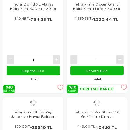
Tetra Cichlid XL Flakes
Tetra Prima Discus Granül
Balık Yemi 500 Ml / 80 Gr
Balık Yemi 1 Litre / 300 Gr
849,48 TL
764,53 TL
1.689,38 TL
1.520,44 TL
Sepete Ekle
Sepete Ekle
Adet
Adet
%10
%10
ÜCRETSIZ KARGO
i̇ndi̇ri̇mli̇
i̇ndi̇ri̇mli̇
Tetra Pond Sticks Yeşil
Tetra Pond Koi Sticks 140
Japon ve Havuz Balıkları
Gr / 1 Litre Kırmızı
için Yemi 1000 Ml / 100 Gr
329,00 TL
296,10 TL
449,00 TL
404,10 TL