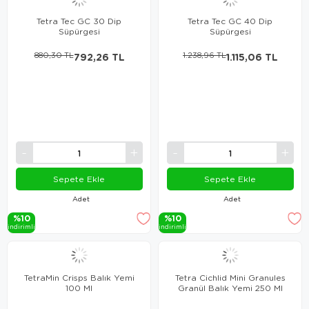
Tetra Tec GC 30 Dip
Tetra Tec GC 40 Dip
Süpürgesi
Süpürgesi
880,30 TL
792,26 TL
1.238,96 TL
1.115,06 TL
Sepete Ekle
Sepete Ekle
Adet
Adet
%10
%10
i̇ndi̇ri̇mli̇
i̇ndi̇ri̇mli̇
TetraMin Crisps Balık Yemi
Tetra Cichlid Mini Granules
100 Ml
Granül Balık Yemi 250 Ml