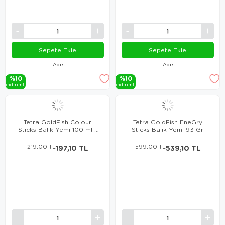
Sepete Ekle
Sepete Ekle
Adet
Adet
%10
%10
i̇ndi̇ri̇mli̇
i̇ndi̇ri̇mli̇
Tetra GoldFish Colour
Tetra GoldFish EneGry
Sticks Balık Yemi 100 ml /
Sticks Balık Yemi 93 Gr
30 gr
219,00 TL
197,10 TL
599,00 TL
539,10 TL