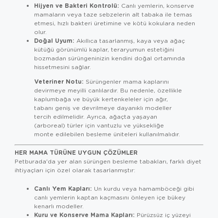
Hijyen ve Bakteri Kontrolü:
Canlı yemlerin, konserve
mamaların veya taze sebzelerin alt tabaka ile temas
etmesi, hızlı bakteri üretimine ve kötü kokulara neden
olur.
Doğal Uyum:
Akıllıca tasarlanmış, kaya veya ağaç
kütüğü görünümlü kaplar, teraryumun estetiğini
bozmadan sürüngeninizin kendini doğal ortamında
hissetmesini sağlar.
Veteriner Notu:
Sürüngenler mama kaplarını
devirmeye meyilli canlılardır. Bu nedenle, özellikle
kaplumbağa ve büyük kertenkeleler için ağır,
tabanı geniş ve devrilmeye dayanıklı modeller
tercih edilmelidir. Ayrıca, ağaçta yaşayan
(arboreal) türler için vantuzlu ve yüksekliğe
monte edilebilen besleme üniteleri kullanılmalıdır.
HER MAMA TÜRÜNE UYGUN ÇÖZÜMLER
Petburada'da yer alan sürüngen besleme tabakları, farklı diyet
ihtiyaçları için özel olarak tasarlanmıştır:
Canlı Yem Kapları:
Un kurdu veya hamamböceği gibi
canlı yemlerin kaptan kaçmasını önleyen içe bükey
kenarlı modeller.
Kuru ve Konserve Mama Kapları:
Pürüzsüz iç yüzeyi