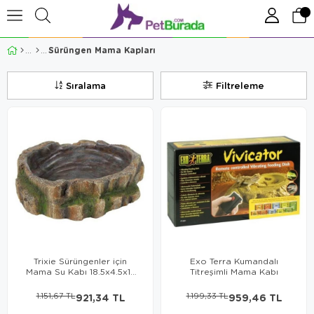
Sürüngen Mama Kapları
Sıralama
Filtreleme
Trixie Sürüngenler için
Exo Terra Kumandalı
Mama Su Kabı 18.5x4.5x17
Titreşimli Mama Kabı
Cm
1.151,67 TL
921,34 TL
1.199,33 TL
959,46 TL