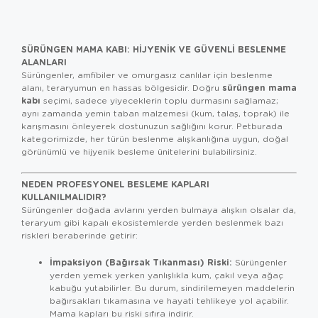
SÜRÜNGEN MAMA KABI: HIJYENIK VE GÜVENLI BESLENME
ALANLARI
Sürüngenler, amfibiler ve omurgasız canlılar için beslenme
sürüngen mama
alanı, teraryumun en hassas bölgesidir. Doğru
kabı
seçimi, sadece yiyeceklerin toplu durmasını sağlamaz;
aynı zamanda yemin taban malzemesi (kum, talaş, toprak) ile
karışmasını önleyerek dostunuzun sağlığını korur. Petburada
kategorimizde, her türün beslenme alışkanlığına uygun, doğal
görünümlü ve hijyenik besleme ünitelerini bulabilirsiniz.
NEDEN PROFESYONEL BESLEME KAPLARI
KULLANILMALIDIR?
Sürüngenler doğada avlarını yerden bulmaya alışkın olsalar da,
teraryum gibi kapalı ekosistemlerde yerden beslenmek bazı
riskleri beraberinde getirir:
İmpaksiyon (Bağırsak Tıkanması) Riski:
Sürüngenler
yerden yemek yerken yanlışlıkla kum, çakıl veya ağaç
kabuğu yutabilirler. Bu durum, sindirilemeyen maddelerin
bağırsakları tıkamasına ve hayati tehlikeye yol açabilir.
Mama kapları bu riski sıfıra indirir.