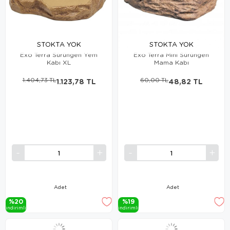
STOKTA YOK
STOKTA YOK
Exo Terra Sürüngen Yem
Exo Terra Mini Sürüngen
Kabı XL
Mama Kabı
1.404,73 TL
1.123,78 TL
60,00 TL
48,82 TL
Adet
Adet
%20
%19
i̇ndi̇ri̇mli̇
i̇ndi̇ri̇mli̇