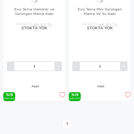
Exo Terra Hamster ve
Exo Terra Mini Sürüngen
Sürüngen Mama Kabı
Mama Ve Su Kabı
60,00 TL
48,82 TL
60,00 TL
48,82 TL
STOKTA YOK
STOKTA YOK
Adet
Adet
%19
%19
i̇ndi̇ri̇mli̇
i̇ndi̇ri̇mli̇
1