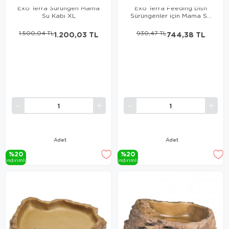
Exo Terra Sürüngen Mama
Exo Terra Feeding Dish
Su Kabı XL
Sürüngenler için Mama Su
Kabı Medium
1.500,04 TL
1.200,03 TL
930,47 TL
744,38 TL
Adet
Adet
%20
%20
i̇ndi̇ri̇mli̇
i̇ndi̇ri̇mli̇