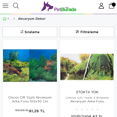
Akvaryum Dekor
Sıralama
Filtreleme
STOKTA YOK
Chicos Çift Yüzlü Akvaryum
Chicos Çift Yüzlü 3 Boyutlu
Arka Fonu 100x30 Cm
Akvaryum Arka Fonu
100x60 Cm ST00648
★
★
★
★
★
99,90 TL
81,28 TL
129,89 TL
105,67 TL