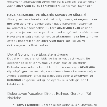
dekorların adaptasyon sürecinde balık sağlığını desteklemek
akvaryum su düzenleyicileri
adına
kullanılması faydalıdır.
HAVA KABARCIKLI VE DINAMIK AKVARYUM SÜSLERI
akvaryum hava
Akvaryumunuza hareket katmak istiyorsanız,
motoru
sistemine bağlanabilen hava kabarcıklı tasarımlar
akvaryum süsü
mükemmel bir seçenektir. Bu tarz
çeşitleri,
suyun oksijenlenmesine yardımcı olurken görsel bir şölen sunar.
akvaryum hava hortumu
Hava akışını sağlamak için uygun
ve
akvaryum hava taşı
estetik kabarcıklar için
kullanımı
dekorasyonun etkisini artırır.
Doğal Görünüm ve Ekosistem Uyumu
Doğal bir manzara için bitki ve taşlar vazgeçilmezdir. Bu
dekorlar balıklar için yüzme ve oyun alanları oluşturur.
akvaryum
Dekorlar arasında biriken atıkları temizlemek için
dip süpürgesi
kullanmak, ekosistemin temiz kalmasını sağlar.
akvaryum su
Ayrıca dekorların arkasına gizleyebileceğiniz
ısıtıcıları
ile görsel kirliliği önleyerek su sıcaklığını sabit
tutabilirsiniz.
Dekorasyon Yaparken Dikkat Edilmesi Gereken Püf
Noktalar
Boyut Dengesi:
Seçilen aksesuarlar, su sirkülasyonunu