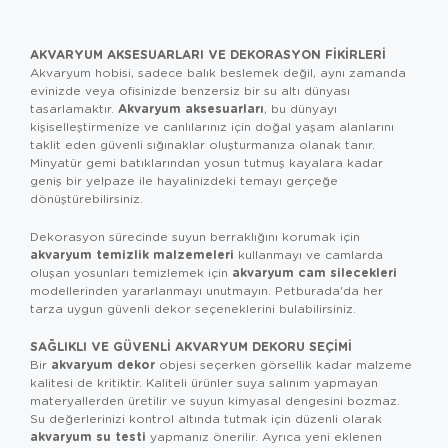
AKVARYUM AKSESUARLARI VE DEKORASYON FIKIRLERI
Akvaryum hobisi, sadece balık beslemek değil, aynı zamanda
evinizde veya ofisinizde benzersiz bir su altı dünyası
Akvaryum aksesuarları
tasarlamaktır.
, bu dünyayı
kişiselleştirmenize ve canlılarınız için doğal yaşam alanlarını
taklit eden güvenli sığınaklar oluşturmanıza olanak tanır.
Minyatür gemi batıklarından yosun tutmuş kayalara kadar
geniş bir yelpaze ile hayalinizdeki temayı gerçeğe
dönüştürebilirsiniz.
Dekorasyon sürecinde suyun berraklığını korumak için
akvaryum temizlik malzemeleri
kullanmayı ve camlarda
akvaryum cam silecekleri
oluşan yosunları temizlemek için
modellerinden yararlanmayı unutmayın. Petburada'da her
tarza uygun güvenli dekor seçeneklerini bulabilirsiniz.
SAĞLIKLI VE GÜVENLI AKVARYUM DEKORU SEÇIMI
akvaryum dekor
Bir
objesi seçerken görsellik kadar malzeme
kalitesi de kritiktir. Kaliteli ürünler suya salınım yapmayan
materyallerden üretilir ve suyun kimyasal dengesini bozmaz.
Su değerlerinizi kontrol altında tutmak için düzenli olarak
akvaryum su testi
yapmanız önerilir. Ayrıca yeni eklenen