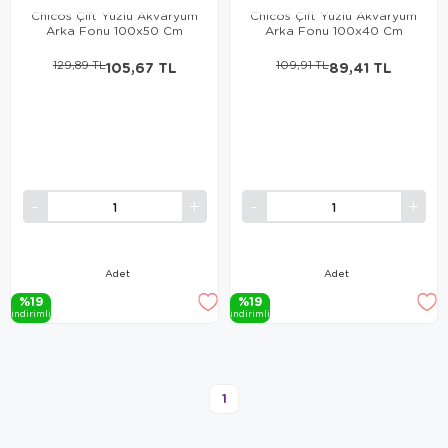
Chicos Çift Yüzlü Akvaryum
Chicos Çift Yüzlü Akvaryum
Arka Fonu 100x50 Cm
Arka Fonu 100x40 Cm
129,89 TL
105,67 TL
109,91 TL
89,41 TL
Adet
Adet
%19
%19
i̇ndi̇ri̇mli̇
i̇ndi̇ri̇mli̇
1