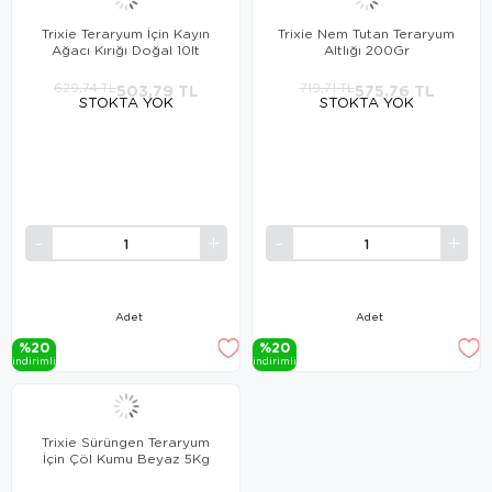
Trixie Teraryum İçin Kayın
Trixie Nem Tutan Teraryum
Ağacı Kırığı Doğal 10lt
Altlığı 200Gr
629,74 TL
503,79 TL
719,71 TL
575,76 TL
STOKTA YOK
STOKTA YOK
Adet
Adet
%20
%20
i̇ndi̇ri̇mli̇
i̇ndi̇ri̇mli̇
Trixie Sürüngen Teraryum
İçin Çöl Kumu Beyaz 5Kg