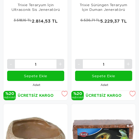
Trixie Teraryum İçin
Trixie Sürüngen Teraryum
Ultrasonik Sis Jeneratörü
İçin Duman Jeneratörü
3.518,16 TL
2.814,53 TL
6.536,71 TL
5.229,37 TL
Sepete Ekle
Sepete Ekle
Adet
Adet
%20
%20
ÜCRETSIZ KARGO
ÜCRETSIZ KARGO
i̇ndi̇ri̇mli̇
i̇ndi̇ri̇mli̇