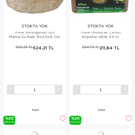
STOKTA YOK
STOKTA YOK
Trixie Sürüngenler için
Trixie Hindistan Cevizi
Mama Su Kabı 15x3.5x12 Cm
Kırpıntısı Altlık 4.5 Lt
655,26 TL
524,21 TL
264,79 TL
211,84 TL
Adet
Adet
%20
%20
i̇ndi̇ri̇mli̇
i̇ndi̇ri̇mli̇