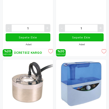
Sepete Ekle
Sepete Ekle
Adet
Adet
%20
%20
ÜCRETSIZ KARGO
i̇ndi̇ri̇mli̇
i̇ndi̇ri̇mli̇