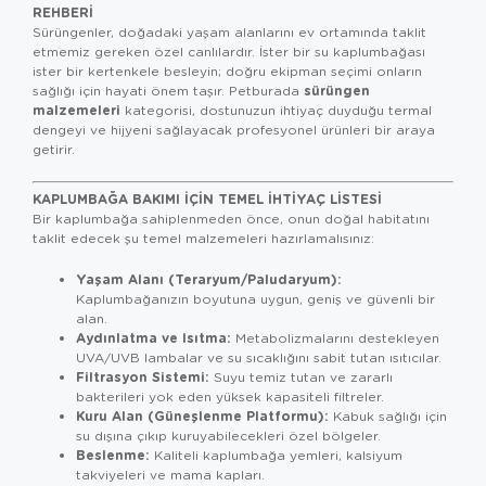
REHBERI
Sürüngenler, doğadaki yaşam alanlarını ev ortamında taklit
etmemiz gereken özel canlılardır. İster bir su kaplumbağası
ister bir kertenkele besleyin; doğru ekipman seçimi onların
sürüngen
sağlığı için hayati önem taşır. Petburada
malzemeleri
kategorisi, dostunuzun ihtiyaç duyduğu termal
dengeyi ve hijyeni sağlayacak profesyonel ürünleri bir araya
getirir.
KAPLUMBAĞA BAKIMI İÇIN TEMEL İHTIYAÇ LISTESI
Bir kaplumbağa sahiplenmeden önce, onun doğal habitatını
taklit edecek şu temel malzemeleri hazırlamalısınız:
Yaşam Alanı (Teraryum/Paludaryum):
Kaplumbağanızın boyutuna uygun, geniş ve güvenli bir
alan.
Aydınlatma ve Isıtma:
Metabolizmalarını destekleyen
UVA/UVB lambalar ve su sıcaklığını sabit tutan ısıtıcılar.
Filtrasyon Sistemi:
Suyu temiz tutan ve zararlı
bakterileri yok eden yüksek kapasiteli filtreler.
Kuru Alan (Güneşlenme Platformu):
Kabuk sağlığı için
su dışına çıkıp kuruyabilecekleri özel bölgeler.
Beslenme:
Kaliteli
kaplumbağa yemleri
, kalsiyum
takviyeleri ve mama kapları.