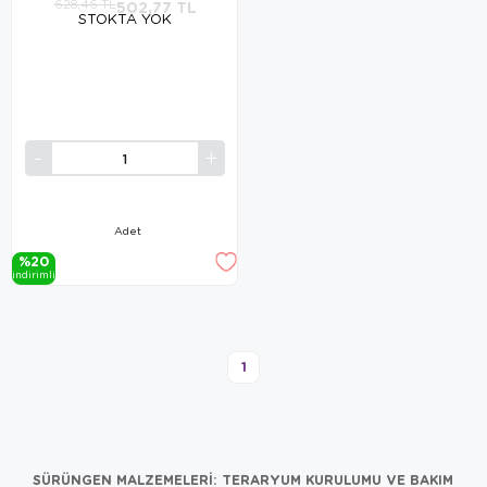
628,46 TL
502,77 TL
STOKTA YOK
Adet
%20
i̇ndi̇ri̇mli̇
1
SÜRÜNGEN MALZEMELERI: TERARYUM KURULUMU VE BAKIM