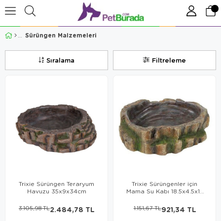
Sürüngen Malzemeleri
Sıralama
Filtreleme
Trixie Sürüngen Teraryum
Trixie Sürüngenler için
Havuzu 35x9x34cm
Mama Su Kabı 18.5x4.5x17
Cm
3.105,98 TL
2.484,78 TL
1.151,67 TL
921,34 TL