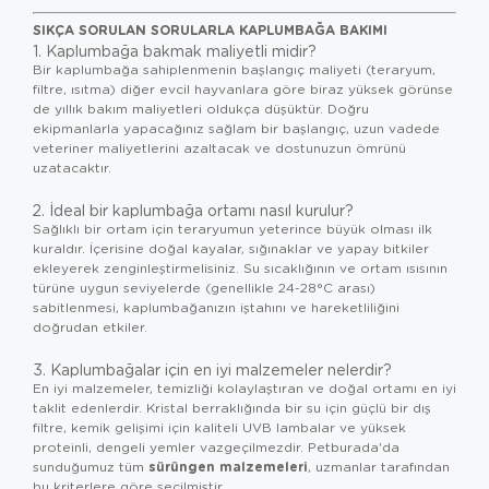
SIKÇA SORULAN SORULARLA KAPLUMBAĞA BAKIMI
1. Kaplumbağa bakmak maliyetli midir?
Bir kaplumbağa sahiplenmenin başlangıç maliyeti (teraryum,
filtre, ısıtma) diğer evcil hayvanlara göre biraz yüksek görünse
de yıllık bakım maliyetleri oldukça düşüktür. Doğru
ekipmanlarla yapacağınız sağlam bir başlangıç, uzun vadede
veteriner maliyetlerini azaltacak ve dostunuzun ömrünü
uzatacaktır.
2. İdeal bir kaplumbağa ortamı nasıl kurulur?
Sağlıklı bir ortam için teraryumun yeterince büyük olması ilk
kuraldır. İçerisine doğal kayalar, sığınaklar ve yapay bitkiler
ekleyerek zenginleştirmelisiniz. Su sıcaklığının ve ortam ısısının
türüne uygun seviyelerde (genellikle 24-28°C arası)
sabitlenmesi, kaplumbağanızın iştahını ve hareketliliğini
doğrudan etkiler.
3. Kaplumbağalar için en iyi malzemeler nelerdir?
En iyi malzemeler, temizliği kolaylaştıran ve doğal ortamı en iyi
taklit edenlerdir. Kristal berraklığında bir su için güçlü bir dış
filtre, kemik gelişimi için kaliteli UVB lambalar ve yüksek
proteinli, dengeli yemler vazgeçilmezdir. Petburada'da
sürüngen malzemeleri
sunduğumuz tüm
, uzmanlar tarafından
bu kriterlere göre seçilmiştir.