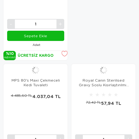
Sepete Ekle
Adet
%10
ÜCRETSIZ KARGO
i̇ndi̇ri̇mli̇
MPS 80's Maxi Çekmeceli
Royal Canin Sterilised
Kedi Tuvaleti
Gravy Soslu Kısırlaştırılmış
Kedi Konservesi 85 Gr
★
★
★
★
★
4.485,60 TL
4.037,04 TL
72,42 TL
57,94 TL