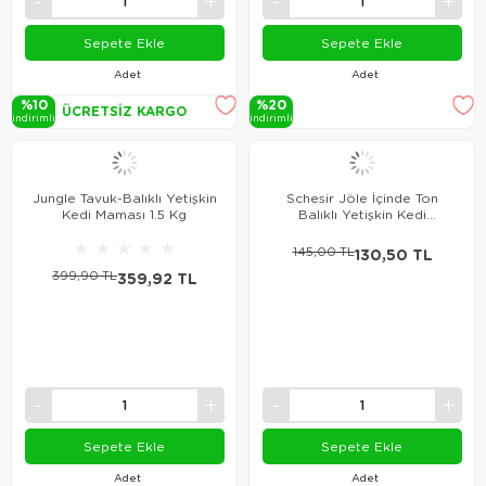
Sepete Ekle
Sepete Ekle
Adet
Adet
%10
%20
ÜCRETSIZ KARGO
i̇ndi̇ri̇mli̇
i̇ndi̇ri̇mli̇
Jungle Tavuk-Balıklı Yetişkin
Schesir Jöle İçinde Ton
Kedi Maması 1.5 Kg
Balıklı Yetişkin Kedi
Konservesi 70 Gr
★
★
★
★
★
145,00 TL
130,50 TL
399,90 TL
359,92 TL
Sepete Ekle
Sepete Ekle
Adet
Adet