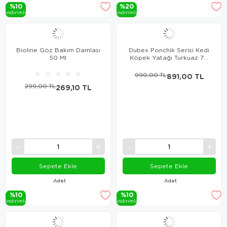
%10
%20
i̇ndi̇ri̇mli̇
i̇ndi̇ri̇mli̇
Bioline Göz Bakım Damlası
Dubex Ponchik Serisi Kedi
50 Ml
Köpek Yatağı Turkuaz 70
cm
★
★
★
★
★
990,00 TL
891,00 TL
299,00 TL
269,10 TL
Sepete Ekle
Sepete Ekle
Adet
Adet
%10
%10
i̇ndi̇ri̇mli̇
i̇ndi̇ri̇mli̇