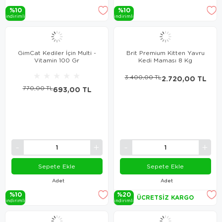
%10
%10
i̇ndi̇ri̇mli̇
i̇ndi̇ri̇mli̇
GimCat Kediler İçin Multi -
Brit Premium Kitten Yavru
Vitamin 100 Gr
Kedi Maması 8 Kg
★
★
★
★
★
3.400,00 TL
2.720,00 TL
770,00 TL
693,00 TL
Sepete Ekle
Sepete Ekle
Adet
Adet
%10
%20
ÜCRETSIZ KARGO
i̇ndi̇ri̇mli̇
i̇ndi̇ri̇mli̇