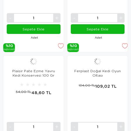
Sepete Ekle
Sepete Ekle
Adet
Adet
%10
%10
i̇ndi̇ri̇mli̇
i̇ndi̇ri̇mli̇
Plaisir Pate Ezme Yavru
Ferplast Doğal Kedi Oyun
Kedi Konservesi 100 Gr
Oltası
★
★
★
★
★
134,00 TL
109,02 TL
54,00 TL
48,60 TL