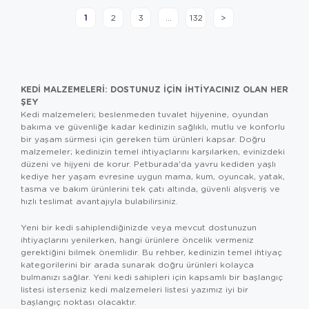
1
2
3
...
132
>
KEDI MALZEMELERI: DOSTUNUZ İÇIN İHTIYACINIZ OLAN HER
ŞEY
Kedi malzemeleri; beslenmeden tuvalet hijyenine, oyundan
bakıma ve güvenliğe kadar kedinizin sağlıklı, mutlu ve konforlu
bir yaşam sürmesi için gereken tüm ürünleri kapsar. Doğru
malzemeler; kedinizin temel ihtiyaçlarını karşılarken, evinizdeki
düzeni ve hijyeni de korur. Petburada'da yavru kediden yaşlı
kediye her yaşam evresine uygun mama, kum, oyuncak, yatak,
tasma ve bakım ürünlerini tek çatı altında, güvenli alışveriş ve
hızlı teslimat avantajıyla bulabilirsiniz.
Yeni bir kedi sahiplendiğinizde veya mevcut dostunuzun
ihtiyaçlarını yenilerken, hangi ürünlere öncelik vermeniz
gerektiğini bilmek önemlidir. Bu rehber, kedinizin temel ihtiyaç
kategorilerini bir arada sunarak doğru ürünleri kolayca
bulmanızı sağlar. Yeni kedi sahipleri için kapsamlı bir başlangıç
listesi isterseniz
kedi malzemeleri listesi
yazımız iyi bir
başlangıç noktası olacaktır.