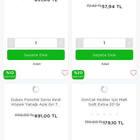
72,42 TL
57,94 TL
Sepete Ekle
Sepete Ekle
Adet
Adet
%10
%20
i̇ndi̇ri̇mli̇
i̇ndi̇ri̇mli̇
Dubex Ponchik Serisi Kedi
GimCat Kediler İçin Malt
Köpek Yatağı Açık Gri 70
Soft Extra 20 Gr
cm
★
★
★
★
★
990,00 TL
891,00 TL
199,00 TL
179,10 TL