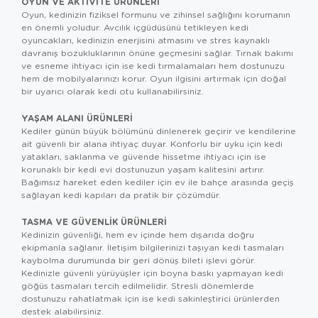
OYUN VE AKTIVITE ÜRÜNLERI
Oyun, kedinizin fiziksel formunu ve zihinsel sağlığını korumanın
en önemli yoludur. Avcılık içgüdüsünü tetikleyen
kedi
oyuncakları
, kedinizin enerjisini atmasını ve stres kaynaklı
davranış bozukluklarının önüne geçmesini sağlar. Tırnak bakımı
ve esneme ihtiyacı için ise
kedi tırmalamaları
hem dostunuzu
hem de mobilyalarınızı korur. Oyun ilgisini artırmak için doğal
bir uyarıcı olarak
kedi otu
kullanabilirsiniz.
YAŞAM ALANI ÜRÜNLERI
Kediler günün büyük bölümünü dinlenerek geçirir ve kendilerine
ait güvenli bir alana ihtiyaç duyar. Konforlu bir uyku için
kedi
yatakları
, saklanma ve güvende hissetme ihtiyacı için ise
korunaklı bir
kedi evi
dostunuzun yaşam kalitesini artırır.
Bağımsız hareket eden kediler için ev ile bahçe arasında geçiş
sağlayan
kedi kapıları
da pratik bir çözümdür.
TASMA VE GÜVENLIK ÜRÜNLERI
Kedinizin güvenliği, hem ev içinde hem dışarıda doğru
ekipmanla sağlanır. İletişim bilgilerinizi taşıyan
kedi tasmaları
kaybolma durumunda bir geri dönüş bileti işlevi görür.
Kedinizle güvenli yürüyüşler için boyna baskı yapmayan
kedi
göğüs tasmaları
tercih edilmelidir. Stresli dönemlerde
dostunuzu rahatlatmak için ise
kedi sakinleştirici ürünler
den
destek alabilirsiniz.