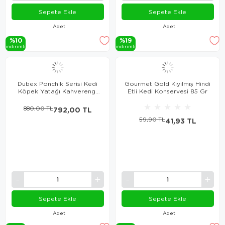
Sepete Ekle
Sepete Ekle
Adet
Adet
%10
%19
i̇ndi̇ri̇mli̇
i̇ndi̇ri̇mli̇
Dubex Ponchik Serisi Kedi
Gourmet Gold Kıyılmış Hindi
Köpek Yatağı Kahverengi
Etli Kedi Konservesi 85 Gr
60 cm
★
★
★
★
★
880,00 TL
792,00 TL
59,90 TL
41,93 TL
Sepete Ekle
Sepete Ekle
Adet
Adet