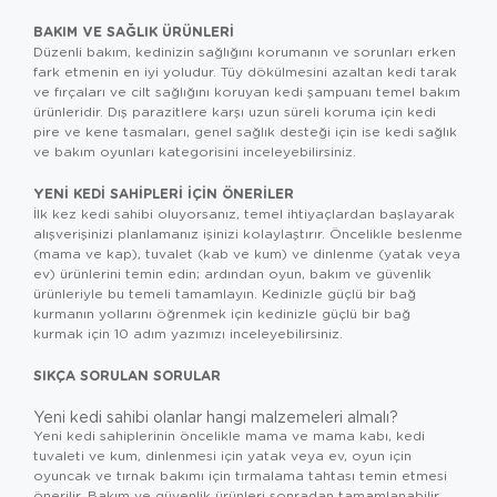
BAKIM VE SAĞLIK ÜRÜNLERI
Düzenli bakım, kedinizin sağlığını korumanın ve sorunları erken
fark etmenin en iyi yoludur. Tüy dökülmesini azaltan
kedi tarak
ve fırçaları
ve cilt sağlığını koruyan
kedi şampuanı
temel bakım
ürünleridir. Dış parazitlere karşı uzun süreli koruma için
kedi
pire ve kene tasmaları
, genel sağlık desteği için ise
kedi sağlık
ve bakım oyunları
kategorisini inceleyebilirsiniz.
YENI KEDI SAHIPLERI İÇIN ÖNERILER
İlk kez kedi sahibi oluyorsanız, temel ihtiyaçlardan başlayarak
alışverişinizi planlamanız işinizi kolaylaştırır. Öncelikle beslenme
(mama ve kap), tuvalet (kab ve kum) ve dinlenme (yatak veya
ev) ürünlerini temin edin; ardından oyun, bakım ve güvenlik
ürünleriyle bu temeli tamamlayın. Kedinizle güçlü bir bağ
kurmanın yollarını öğrenmek için
kedinizle güçlü bir bağ
kurmak için 10 adım
yazımızı inceleyebilirsiniz.
SIKÇA SORULAN SORULAR
Yeni kedi sahibi olanlar hangi malzemeleri almalı?
Yeni kedi sahiplerinin öncelikle mama ve mama kabı, kedi
tuvaleti ve kum, dinlenmesi için yatak veya ev, oyun için
oyuncak ve tırnak bakımı için tırmalama tahtası temin etmesi
önerilir. Bakım ve güvenlik ürünleri sonradan tamamlanabilir.