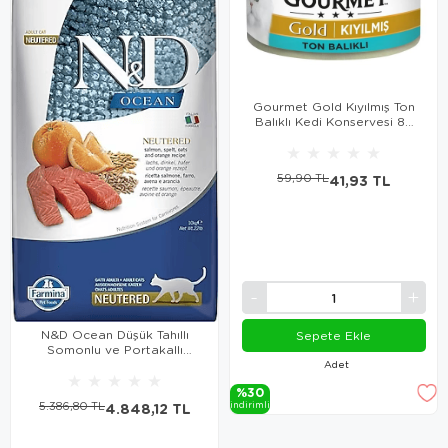
Gourmet Gold Kıyılmış Ton
Balıklı Kedi Konservesi 85
Gr
★
★
★
★
★
59,90 TL
41,93 TL
N&D Ocean Düşük Tahıllı
Sepete Ekle
Somonlu ve Portakallı
Kısırlaştırılmış Kedi Maması
Adet
★
★
★
★
★
10 Kg
%30
5.386,80 TL
4.848,12 TL
i̇ndi̇ri̇mli̇