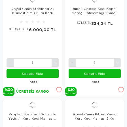
Royal Canin Sterilised 37
Dubex Cookie Kedi Köpek
Kısırlaştırılmış Kuru Kedi
Yatağı Kahverengi XSmall
Maması 15 Kg
50x40x17 cm
★
★
★
★
★
371,38 TL
334,24 TL
8.599,00 TL
6.000,00 TL
Sepete Ekle
Sepete Ekle
Adet
Adet
%30
%10
ÜCRETSIZ KARGO
i̇ndi̇ri̇mli̇
i̇ndi̇ri̇mli̇
Proplan Sterilised Somonlu
Royal Canin Kitten Yavru
Yetişkin Kuru Kedi Maması 3
Kuru Kedi Maması 2 Kg
Kg
★
★
★
★
★
★
★
★
★
★