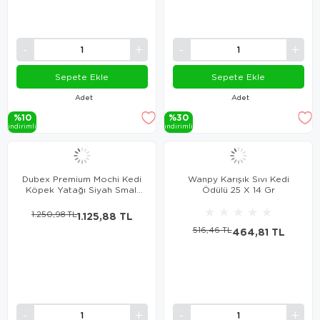
Sepete Ekle
Sepete Ekle
Adet
Adet
%10
%30
i̇ndi̇ri̇mli̇
i̇ndi̇ri̇mli̇
Dubex Premium Mochi Kedi
Wanpy Karışık Sıvı Kedi
Köpek Yatağı Siyah Small
Ödülü 25 X 14 Gr
60x50x19 cm
★
★
★
★
★
1.250,98 TL
1.125,88 TL
516,46 TL
464,81 TL