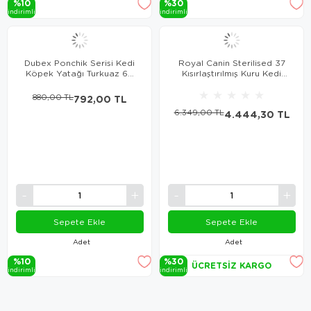
%10
%30
i̇ndi̇ri̇mli̇
i̇ndi̇ri̇mli̇
Dubex Ponchik Serisi Kedi
Royal Canin Sterilised 37
Köpek Yatağı Turkuaz 60
Kısırlaştırılmış Kuru Kedi
cm
Maması 10 Kg
★
★
★
★
★
880,00 TL
792,00 TL
6.349,00 TL
4.444,30 TL
Sepete Ekle
Sepete Ekle
Adet
Adet
%10
%30
ÜCRETSIZ KARGO
i̇ndi̇ri̇mli̇
i̇ndi̇ri̇mli̇