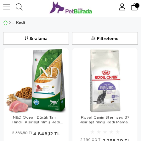
Kedi
Sıralama
Filtreleme
N&D Ocean Düşük Tahıllı
Royal Canin Sterilised 37
Hindili Kısırlaştırılmış Kedi
Kısırlaştırılmış Kedi Maması
Maması 10 Kg
4 Kg
★
★
★
★
★
5.386,80 TL
4.848,12 TL
2.799,00 TL
2.239,20 TL