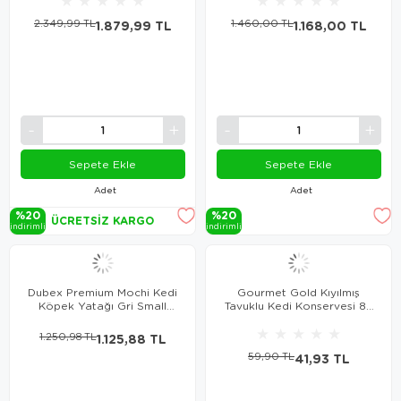
2.349,99 TL
1.879,99 TL
1.460,00 TL
1.168,00 TL
Sepete Ekle
Sepete Ekle
Adet
Adet
%20
%20
ÜCRETSIZ KARGO
i̇ndi̇ri̇mli̇
i̇ndi̇ri̇mli̇
Dubex Premium Mochi Kedi
Gourmet Gold Kıyılmış
Köpek Yatağı Gri Small
Tavuklu Kedi Konservesi 85
60x50x19 cm
Gr
★
★
★
★
★
1.250,98 TL
1.125,88 TL
59,90 TL
41,93 TL