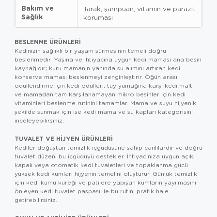
Bakım ve
Tarak, şampuan, vitamin ve parazit
Sağlık
koruması
BESLENME ÜRÜNLERI
Kedinizin sağlıklı bir yaşam sürmesinin temeli doğru
beslenmedir. Yaşına ve ihtiyacına uygun
kedi maması
ana besin
kaynağıdır; kuru mamanın yanında su alımını artıran
kedi
konserve maması
beslenmeyi zenginleştirir. Öğün arası
ödüllendirme için
kedi ödülleri
, tüy yumağına karşı
kedi maltı
ve mamadan tam karşılanamayan mikro besinler için
kedi
vitaminler
i beslenme rutinini tamamlar. Mama ve suyu hijyenik
şekilde sunmak için ise
kedi mama ve su kapları
kategorisini
inceleyebilirsiniz.
TUVALET VE HIJYEN ÜRÜNLERI
Kediler doğuştan temizlik içgüdüsüne sahip canlılardır ve doğru
tuvalet düzeni bu içgüdüyü destekler. İhtiyacınıza uygun açık,
kapalı veya otomatik
kedi tuvaletleri
ve topaklanma gücü
yüksek
kedi kumları
hijyenin temelini oluşturur. Günlük temizlik
için
kedi kumu küreği
ve patilere yapışan kumların yayılmasını
önleyen
kedi tuvalet paspası
ile bu rutini pratik hale
getirebilirsiniz.