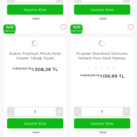
Sepete Ekle
Sepete Ekle
Adet
Adet
%10
%10
i̇ndi̇ri̇mli̇
i̇ndi̇ri̇mli̇
Dubex Premium Mochi Kedi
Proplan Sterilised Somonlu
Köpek Yatağı Siyah
Yetişkin Kuru Kedi Maması
Medium 70x60x23 cm
1.5 Kg
★
★
★
★
★
1.453,62 TL
1.308,26 TL
1.424,99 TL
1.139,99 TL
Sepete Ekle
Sepete Ekle
Adet
Adet