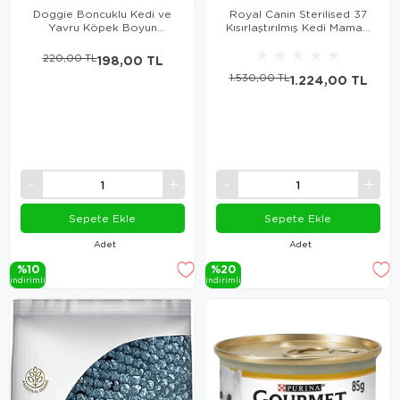
Doggie Boncuklu Kedi ve
Royal Canin Sterilised 37
Yavru Köpek Boyun
Kısırlaştırılmış Kedi Maması
Tasması – Kırmızı (1 X 16–20
2 Kg
★
★
★
★
★
Cm)
220,00 TL
198,00 TL
1.530,00 TL
1.224,00 TL
Sepete Ekle
Sepete Ekle
Adet
Adet
%10
%20
i̇ndi̇ri̇mli̇
i̇ndi̇ri̇mli̇