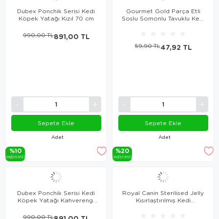
Dubex Ponchik Serisi Kedi
Gourmet Gold Parça Etli
Köpek Yatağı Kızıl 70 cm
Soslu Somonlu Tavuklu Kedi
Konservesi 85 Gr
★
★
★
★
★
990,00 TL
891,00 TL
59,90 TL
47,92 TL
Sepete Ekle
Sepete Ekle
Adet
Adet
%10
%20
i̇ndi̇ri̇mli̇
i̇ndi̇ri̇mli̇
Dubex Ponchik Serisi Kedi
Royal Canin Sterilised Jelly
Köpek Yatağı Kahverengi
Kısırlaştırılmış Kedi
70 cm
Konservesi 85 Gr
★
★
★
★
★
990,00 TL
891,00 TL