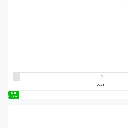
Adet
%10
i̇ndi̇ri̇mli̇