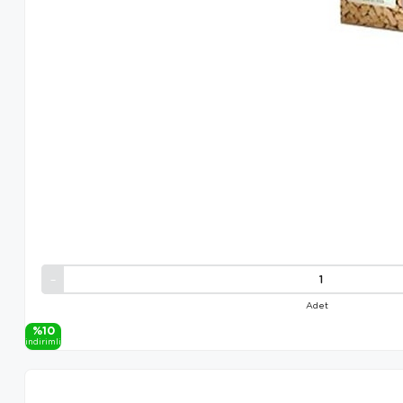
Adet
%10
i̇ndi̇ri̇mli̇