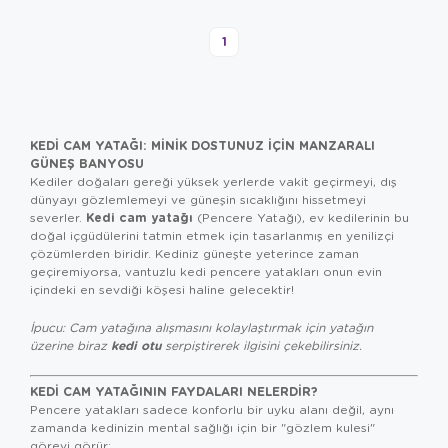
1
KEDI CAM YATAĞI: MINIK DOSTUNUZ İÇIN MANZARALI
GÜNEŞ BANYOSU
Kediler doğaları gereği yüksek yerlerde vakit geçirmeyi, dış
dünyayı gözlemlemeyi ve güneşin sıcaklığını hissetmeyi
Kedi cam yatağı
severler.
(Pencere Yatağı), ev kedilerinin bu
doğal içgüdülerini tatmin etmek için tasarlanmış en yenilizçi
çözümlerden biridir. Kediniz güneşte yeterince zaman
geçiremiyorsa, vantuzlu kedi pencere yatakları onun evin
içindeki en sevdiği köşesi haline gelecektir!
İpucu: Cam yatağına alışmasını kolaylaştırmak için yatağın
kedi otu
üzerine biraz
serpiştirerek ilgisini çekebilirsiniz.
KEDI CAM YATAĞININ FAYDALARI NELERDIR?
Pencere yatakları sadece konforlu bir uyku alanı değil, aynı
zamanda kedinizin mental sağlığı için bir "gözlem kulesi"
görevi görür: