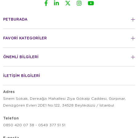
PETBURADA
FAVORİ KATEGORİLER
ÖNEMLİ BİLGİLERİ
İLETİŞİM BİLGİLERİ
Adres
Sinem Sokak, Dereağzı Mahallesi Ziya Gökalp Caddesi, Gürpınar,
Denizgören Evleri 2DE1 No:122, 34528 Beylikdüzü / İstanbul
Telefon
0850 420 07 38 - 0549 377 51 51
E-posta