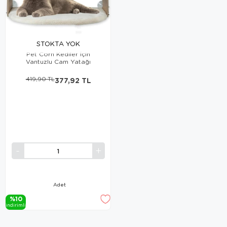
STOKTA YOK
Pet Corn Kediler İçin
Vantuzlu Cam Yatağı
419,90 TL
377,92 TL
Adet
%10
i̇ndi̇ri̇mli̇