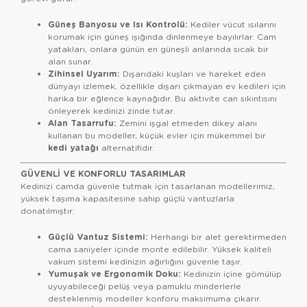
Güneş Banyosu ve Isı Kontrolü:
Kediler vücut ısılarını
korumak için güneş ışığında dinlenmeye bayılırlar. Cam
yatakları, onlara günün en güneşli anlarında sıcak bir
alan sunar.
Zihinsel Uyarım:
Dışarıdaki kuşları ve hareket eden
dünyayı izlemek, özellikle dışarı çıkmayan ev kedileri için
harika bir eğlence kaynağıdır. Bu aktivite can sıkıntısını
önleyerek kedinizi zinde tutar.
Alan Tasarrufu:
Zemini işgal etmeden dikey alanı
kullanan bu modeller, küçük evler için mükemmel bir
kedi yatağı
alternatifidir.
GÜVENLI VE KONFORLU TASARIMLAR
Kedinizi camda güvenle tutmak için tasarlanan modellerimiz,
yüksek taşıma kapasitesine sahip güçlü vantuzlarla
donatılmıştır:
Güçlü Vantuz Sistemi:
Herhangi bir alet gerektirmeden
cama saniyeler içinde monte edilebilir. Yüksek kaliteli
vakum sistemi kedinizin ağırlığını güvenle taşır.
Yumuşak ve Ergonomik Doku:
Kedinizin içine gömülüp
uyuyabileceği pelüş veya pamuklu minderlerle
desteklenmiş modeller konforu maksimuma çıkarır.