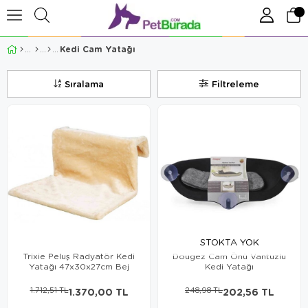
Kedi Cam Yatağı
Sıralama
Filtreleme
STOKTA YOK
Trixie Peluş Radyatör Kedi
Dougez Cam Önü Vantuzlu
Yatağı 47x30x27cm Bej
Kedi Yatağı
1.712,51 TL
1.370,00 TL
248,98 TL
202,56 TL