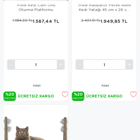
Trixie Kedi Cam Önü
Trixie Radyatör Petek Askılı
Oturma Platformu
Kedi Yatağı 45 cm x 26 cm
x 31 cm
1.984,30 TL
1.587,44 TL
2.437,31 TL
1.949,85 TL
Adet
Adet
%20
%20
ÜCRETSIZ KARGO
ÜCRETSIZ KARGO
i̇ndi̇ri̇mli̇
i̇ndi̇ri̇mli̇