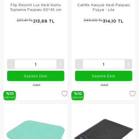
Flip Resimli Lux Kedi Kumu
Catlife Kauçuk Kedi Paspası
Toplama Paspası 60*45 cm
Fuşya - Lila
237,41 TL
213,68 TL
349,00 TL
314,10 TL
Sepete Ekle
Sepete Ekle
Adet
Adet
%10
%10
i̇ndi̇ri̇mli̇
i̇ndi̇ri̇mli̇