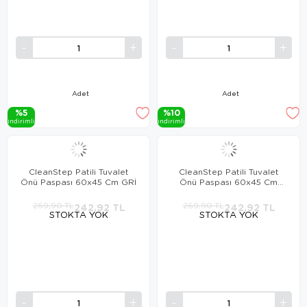
Adet
Adet
%5
%10
i̇ndi̇ri̇mli̇
i̇ndi̇ri̇mli̇
CleanStep Patili Tuvalet
CleanStep Patili Tuvalet
Önü Paspası 60x45 Cm GRİ
Önü Paspası 60x45 Cm
MOR
269,90 TL
242,92 TL
269,90 TL
242,92 TL
STOKTA YOK
STOKTA YOK