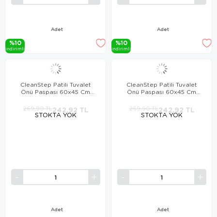
Adet
Adet
%10
%10
i̇ndi̇ri̇mli̇
i̇ndi̇ri̇mli̇
CleanStep Patili Tuvalet
CleanStep Patili Tuvalet
Önü Paspası 60x45 Cm
Önü Paspası 60x45 Cm
YEŞİL
PEMBE
269,90 TL
242,92 TL
269,90 TL
242,92 TL
STOKTA YOK
STOKTA YOK
Adet
Adet