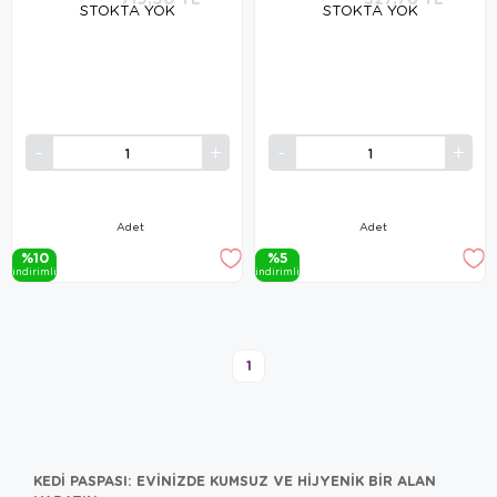
STOKTA YOK
STOKTA YOK
Adet
Adet
%10
%5
i̇ndi̇ri̇mli̇
i̇ndi̇ri̇mli̇
1
KEDI PASPASI: EVINIZDE KUMSUZ VE HIJYENIK BIR ALAN