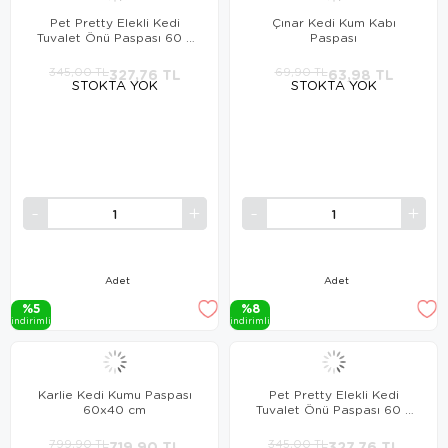
Pet Pretty Elekli Kedi
Çınar Kedi Kum Kabı
Tuvalet Önü Paspası 60 x
Paspası
45 cm SİYAH
345,00 TL
327,76 TL
69,90 TL
63,98 TL
STOKTA YOK
STOKTA YOK
Adet
Adet
%5
%8
i̇ndi̇ri̇mli̇
i̇ndi̇ri̇mli̇
Karlie Kedi Kumu Paspası
Pet Pretty Elekli Kedi
60x40 cm
Tuvalet Önü Paspası 60 x
45 cm TURKUAZ
799,90 TL
719,90 TL
345,00 TL
327,76 TL