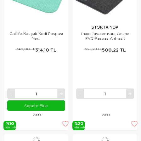
STOKTA YOK
Catlife Kauçuk Kedi Paspası
Trixie Tuvalet Kabı Önüne
Yeşil
PVC Paspas Antrasit
349,00 TL
314,10 TL
625,28 TL
500,22 TL
Sepete Ekle
Adet
Adet
%10
%20
i̇ndi̇ri̇mli̇
i̇ndi̇ri̇mli̇