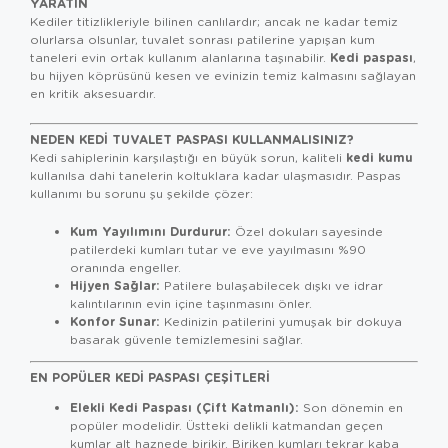
YARATIN
Kediler titizlikleriyle bilinen canlılardır; ancak ne kadar temiz
olurlarsa olsunlar, tuvalet sonrası patilerine yapışan kum
Kedi paspası
taneleri evin ortak kullanım alanlarına taşınabilir.
,
bu hijyen köprüsünü kesen ve evinizin temiz kalmasını sağlayan
en kritik aksesuardır.
NEDEN KEDI TUVALET PASPASI KULLANMALISINIZ?
kedi kumu
Kedi sahiplerinin karşılaştığı en büyük sorun, kaliteli
kullanılsa dahi tanelerin koltuklara kadar ulaşmasıdır. Paspas
kullanımı bu sorunu şu şekilde çözer:
Kum Yayılımını Durdurur:
Özel dokuları sayesinde
patilerdeki kumları tutar ve eve yayılmasını %90
oranında engeller.
Hijyen Sağlar:
Patilere bulaşabilecek dışkı ve idrar
kalıntılarının evin içine taşınmasını önler.
Konfor Sunar:
Kedinizin patilerini yumuşak bir dokuya
basarak güvenle temizlemesini sağlar.
EN POPÜLER KEDI PASPASI ÇEŞITLERI
Elekli Kedi Paspası (Çift Katmanlı):
Son dönemin en
popüler modelidir. Üstteki delikli katmandan geçen
kumlar alt haznede birikir. Biriken kumları tekrar kaba