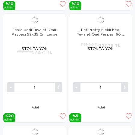
%10
%10
i̇ndi̇ri̇mli̇
i̇ndi̇ri̇mli̇
Trixie Kedi Tuvaleti Önü
Pet Pretty Elekli Kedi
Paspası 59x35 Cm Large
Tuvalet Önü Paspası 60 x
45 cm PEMBE
★
★
★
★
★
345,00 TL
327,76 TL
STOKTA YOK
STOKTA YOK
715,88 TL
572,71 TL
Adet
Adet
%20
%5
i̇ndi̇ri̇mli̇
i̇ndi̇ri̇mli̇