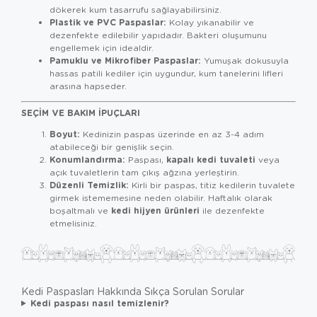
dökerek kum tasarrufu sağlayabilirsiniz.
Plastik ve PVC Paspaslar:
Kolay yıkanabilir ve
dezenfekte edilebilir yapıdadır. Bakteri oluşumunu
engellemek için idealdir.
Pamuklu ve Mikrofiber Paspaslar:
Yumuşak dokusuyla
hassas patili kediler için uygundur, kum tanelerini lifleri
arasına hapseder.
SEÇIM VE BAKIM İPUÇLARI
Boyut:
Kedinizin paspas üzerinde en az 3-4 adım
atabileceği bir genişlik seçin.
Konumlandırma:
kapalı kedi tuvaleti
Paspası,
veya
açık tuvaletlerin tam çıkış ağzına yerleştirin.
Düzenli Temizlik:
Kirli bir paspas, titiz kedilerin tuvalete
girmek istememesine neden olabilir. Haftalık olarak
kedi hijyen ürünleri
boşaltmalı ve
ile dezenfekte
etmelisiniz.
Kedi Paspasları Hakkında Sıkça Sorulan Sorular
Kedi paspası nasıl temizlenir?