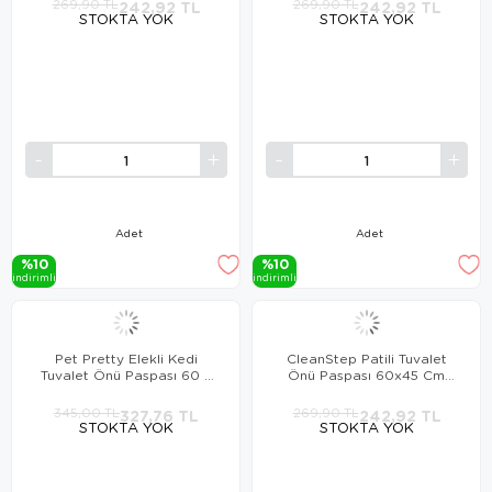
269,90 TL
242,92 TL
269,90 TL
242,92 TL
STOKTA YOK
STOKTA YOK
Adet
Adet
%10
%10
i̇ndi̇ri̇mli̇
i̇ndi̇ri̇mli̇
Pet Pretty Elekli Kedi
CleanStep Patili Tuvalet
Tuvalet Önü Paspası 60 x
Önü Paspası 60x45 Cm
45 cm GRİ
DENİZ MAVİSİ
345,00 TL
327,76 TL
269,90 TL
242,92 TL
STOKTA YOK
STOKTA YOK