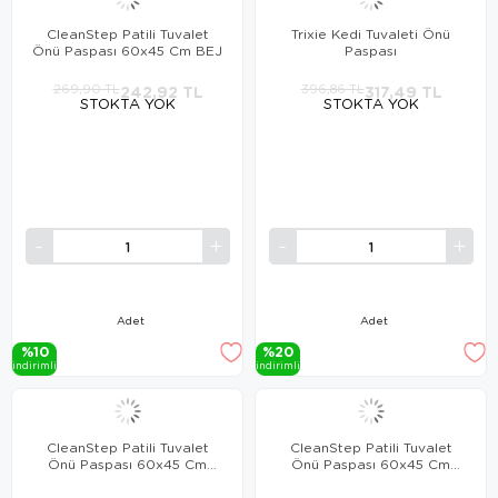
CleanStep Patili Tuvalet
Trixie Kedi Tuvaleti Önü
Önü Paspası 60x45 Cm BEJ
Paspası
269,90 TL
242,92 TL
396,86 TL
317,49 TL
STOKTA YOK
STOKTA YOK
Adet
Adet
%10
%20
i̇ndi̇ri̇mli̇
i̇ndi̇ri̇mli̇
CleanStep Patili Tuvalet
CleanStep Patili Tuvalet
Önü Paspası 60x45 Cm
Önü Paspası 60x45 Cm
KAHVERENGİ
KIRMIZI