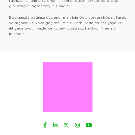
tasması kullanmanız önerilir. Komut eğitimlerinde ise
clicker
gibi araçlar öğrenmeyi hızlandırır.
Dostunuzla bağınızı güçlendirmek için ödül sonrası
köpek tarak
ve fırçaları
ile vakit geçirebilirsiniz. Petburada'da her yaşa ve
ihtiyaca uygun yüzlerce köpek ödülü sizi bekliyor. Hemen
keşfedin.