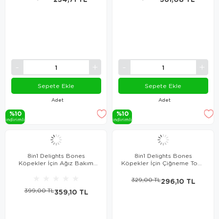
Sepete Ekle
Sepete Ekle
Adet
Adet
%10
%10
i̇ndi̇ri̇mli̇
i̇ndi̇ri̇mli̇
8in1 Delights Bones
8in1 Delights Bones
Köpekler İçin Ağız Bakım
Köpekler İçin Çiğneme Topu
Kemiği 3'Lü Sticks
Small 4 Adet
★
★
★
★
★
329,00 TL
296,10 TL
399,00 TL
359,10 TL