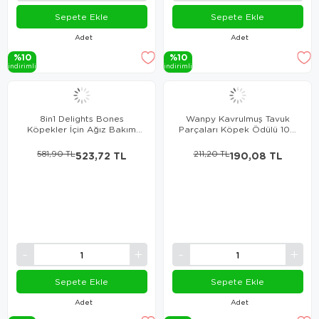
Sepete Ekle
Sepete Ekle
Adet
Adet
%10
%10
i̇ndi̇ri̇mli̇
i̇ndi̇ri̇mli̇
8in1 Delights Bones
Wanpy Kavrulmuş Tavuk
Köpekler İçin Ağız Bakım
Parçaları Köpek Ödülü 100
Pres Kemiği Large
Gr
581,90 TL
523,72 TL
211,20 TL
190,08 TL
Sepete Ekle
Sepete Ekle
Adet
Adet