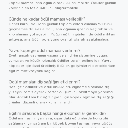
köpek maması
ana öğün olarak kullanılmalıdır. Ödüller günlük
kalorinin en fazla %10'unu oluşturmalıdır.
Günde ne kadar ödül maması verilebilir?
Genel kural, ödüllerin günlük toplam kalori alımının %10'unu
geçmemesidir. Fazla ödül, ana öğünün iştahını kaçırabilir ve
kilo alımına yol açabilir. Yoğun eğitim günlerinde ödül miktarı
arttıysa, ana öğün porsiyonu orantılı olarak azaltılmalıdır.
Yavru köpeğe ödül maması verilir mi?
Evet, ancak yavrunun yaşına ve sindirim sistemine uygun,
yumuşak ve küçük lokmalık ödüller tercih edilmelidir. Yavru
köpekler için özel üretilmiş ödüller, gelişimlerini desteklerken
eğitim motivasyonu sağlar.
Ödül mamaları diş sağlığını etkiler mi?
Bazı çıtır ödüller ve ödül bisküvileri, çiğneme sırasında diş
yüzeyini temizleyerek tartar oluşumunu azaltmaya yardımcı
olur. Ancak tam bir ağız hijyeni için
köpek ağız ve diş sağlığı
ürünleri
düzenli olarak kullanılmalıdır.
Eğitim sırasında başka hangi ekipmanlar gereklidir?
Ödül mamasının yanı sıra, dışarıdaki eğitimlerde kontrolü
sağlamak için sağlam bir
köpek boyun tasması
veya göğüs