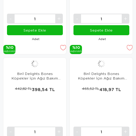
Sepete Ekle
Sepete Ekle
Adet
Adet
%10
%10
i̇ndi̇ri̇mli̇
i̇ndi̇ri̇mli̇
8in1 Delights Bones
8in1 Delights Bones
Köpekler İçin Ağız Bakım
Köpekler İçin Ağız Bakım
Kemiği Halka 3 Adet
Press Kemiği Small 7 Li
442,82 TL
398,54 TL
465,52 TL
418,97 TL