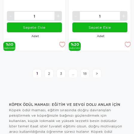
Sepete Ekle
Sepete Ekle
Adet
Adet
%10
%20
i̇ndi̇ri̇mli̇
i̇ndi̇ri̇mli̇
1
2
3
...
18
>
KÖPEK ÖDÜL MAMASI: EĞITIM VE SEVGI DOLU ANLAR İÇIN
Köpek ödül maması, eğitim sırasında doğru davranışları
pekiştirmek ve köpeğinizle bağınızı güçlendirmek için
kullanılan, küçük lokmalık ve yüksek lezzetli besin ödülüdür.
İster temel itaat ister tuvalet eğitimi olsun, doğru motivasyon
aracı kullanıldığında öğrenme süreci hızlanır. Köpek ödül