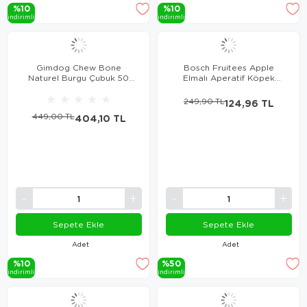
%10
%10
i̇ndi̇ri̇mli̇
i̇ndi̇ri̇mli̇
Gimdog Chew Bone
Bosch Fruitees Apple
Naturel Burgu Çubuk 50
Elmalı Aperatif Köpek
Adet
Ödülü 200 Gr
★
★
★
★
★
249,90 TL
124,96 TL
449,00 TL
404,10 TL
Sepete Ekle
Sepete Ekle
Adet
Adet
%10
%50
i̇ndi̇ri̇mli̇
i̇ndi̇ri̇mli̇