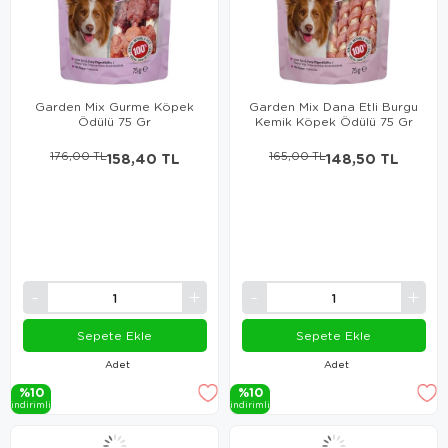
Garden Mix Gurme Köpek
Garden Mix Dana Etli Burgu
Ödülü 75 Gr
Kemik Köpek Ödülü 75 Gr
176,00 TL
158,40 TL
165,00 TL
148,50 TL
Sepete Ekle
Sepete Ekle
Adet
Adet
%10
%10
i̇ndi̇ri̇mli̇
i̇ndi̇ri̇mli̇