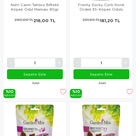
Nutri Canin Tahılsız Biftekli
Freshy Ducky Curls Kıvrık
Köpek Ödül Maması 80gr
Ördek Eti Köpek Ödülü
240,00 TL
216,00 TL
201,60 TL
181,20 TL
Sepete Ekle
Sepete Ekle
Adet
Adet
%10
%10
i̇ndi̇ri̇mli̇
i̇ndi̇ri̇mli̇