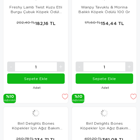
Freshy Lamb Twist Kuzu Etli
Wanpy Tavuklu & Morina
Burgu Çubuk Köpek Ödülü
Balıklı Köpek Ödülü 100 Gr
10 Adet 12 Cm
202,40 TL
182,16 TL
171,60 TL
154,44 TL
Sepete Ekle
Sepete Ekle
Adet
Adet
%10
%10
i̇ndi̇ri̇mli̇
i̇ndi̇ri̇mli̇
8in1 Delights Bones
8in1 Delights Bones
Köpekler İçin Ağız Bakım
Köpekler İçin Ağız Bakım
Kemiği Small
Kemiği Large
260,78 TL
234,71 TL
401,20 TL
361,08 TL