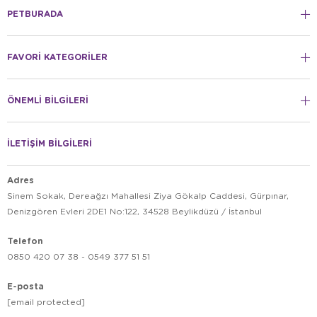
PETBURADA
FAVORİ KATEGORİLER
ÖNEMLİ BİLGİLERİ
İLETİŞİM BİLGİLERİ
Adres
Sinem Sokak, Dereağzı Mahallesi Ziya Gökalp Caddesi, Gürpınar,
Denizgören Evleri 2DE1 No:122, 34528 Beylikdüzü / İstanbul
Telefon
0850 420 07 38 - 0549 377 51 51
E-posta
[email protected]