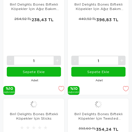
8in1 Delights Bones Biftekli
8in1 Delights Bones Biftekli
Köpekler İçin Ağız Bakım
Köpekler İçin Ağız Bakım
Kemiği Small
Kemiği XSmall
264,92 TL
238,43 TL
440,92 TL
396,83 TL
Sepete Ekle
Sepete Ekle
Adet
Adet
%10
%10
i̇ndi̇ri̇mli̇
i̇ndi̇ri̇mli̇
8in1 Delights Bones Biftekli
8in1 Delights Bones Biftekli
Köpekler İçin Sticks
Köpekler İçin Twested
Sticks 10'Lu
★
★
★
★
★
393,60 TL
354,24 TL