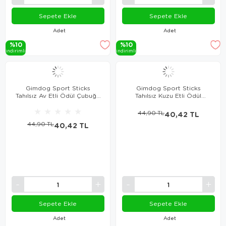
Sepete Ekle
Sepete Ekle
Adet
Adet
%10
%10
i̇ndi̇ri̇mli̇
i̇ndi̇ri̇mli̇
Gimdog Sport Sticks
Gimdog Sport Sticks
Tahılsız Av Etli Ödül Çubuğu
Tahılsız Kuzu Etli Ödül
12 Gr
Çubuğu 12 Gr
★
★
★
★
★
44,90 TL
40,42 TL
44,90 TL
40,42 TL
Sepete Ekle
Sepete Ekle
Adet
Adet