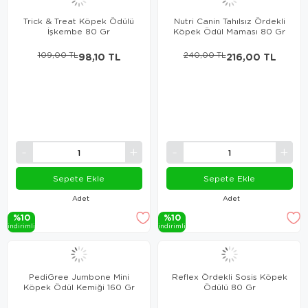
Trick & Treat Köpek Ödülü
Nutri Canin Tahılsız Ördekli
İşkembe 80 Gr
Köpek Ödül Maması 80 Gr
109,00 TL
98,10 TL
240,00 TL
216,00 TL
Sepete Ekle
Sepete Ekle
Adet
Adet
%10
%10
i̇ndi̇ri̇mli̇
i̇ndi̇ri̇mli̇
PediGree Jumbone Mini
Reflex Ördekli Sosis Köpek
Köpek Ödül Kemiği 160 Gr
Ödülü 80 Gr