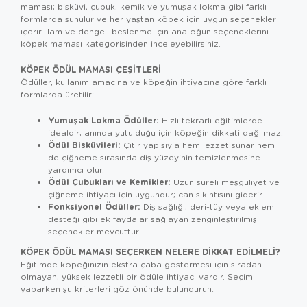
maması; bisküvi, çubuk, kemik ve yumuşak lokma gibi farklı
formlarda sunulur ve her yaştan köpek için uygun seçenekler
içerir. Tam ve dengeli beslenme için ana öğün seçeneklerini
köpek maması
kategorisinden inceleyebilirsiniz.
KÖPEK ÖDÜL MAMASI ÇEŞITLERI
Ödüller, kullanım amacına ve köpeğin ihtiyacına göre farklı
formlarda üretilir:
Yumuşak Lokma Ödüller:
Hızlı tekrarlı eğitimlerde
idealdir; anında yutulduğu için köpeğin dikkati dağılmaz.
Ödül Bisküvileri:
Çıtır yapısıyla hem lezzet sunar hem
de çiğneme sırasında diş yüzeyinin temizlenmesine
yardımcı olur.
Ödül Çubukları ve Kemikler:
Uzun süreli meşguliyet ve
çiğneme ihtiyacı için uygundur; can sıkıntısını giderir.
Fonksiyonel Ödüller:
Diş sağlığı, deri-tüy veya eklem
desteği gibi ek faydalar sağlayan zenginleştirilmiş
seçenekler mevcuttur.
KÖPEK ÖDÜL MAMASI SEÇERKEN NELERE DIKKAT EDILMELI?
Eğitimde köpeğinizin ekstra çaba göstermesi için sıradan
olmayan, yüksek lezzetli bir ödüle ihtiyacı vardır. Seçim
yaparken şu kriterleri göz önünde bulundurun: