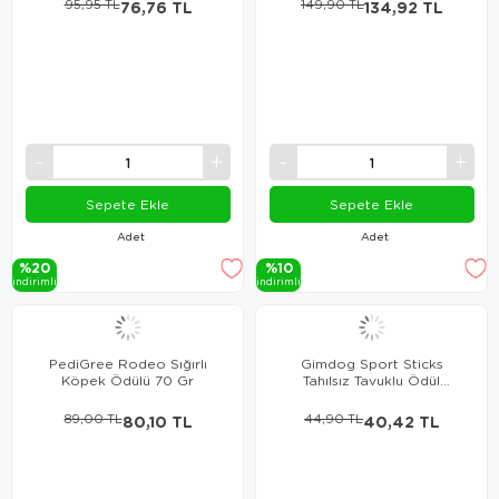
95,95 TL
76,76 TL
149,90 TL
134,92 TL
Sepete Ekle
Sepete Ekle
Adet
Adet
%20
%10
i̇ndi̇ri̇mli̇
i̇ndi̇ri̇mli̇
PediGree Rodeo Sığırlı
Gimdog Sport Sticks
Köpek Ödülü 70 Gr
Tahılsız Tavuklu Ödül
Çubuğu 12 Gr
89,00 TL
80,10 TL
44,90 TL
40,42 TL