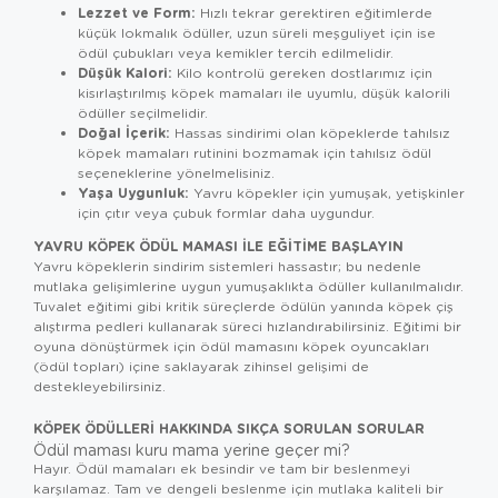
Lezzet ve Form:
Hızlı tekrar gerektiren eğitimlerde
küçük lokmalık ödüller, uzun süreli meşguliyet için ise
ödül çubukları veya kemikler tercih edilmelidir.
Düşük Kalori:
Kilo kontrolü gereken dostlarımız için
kisırlaştırılmış köpek mamaları
ile uyumlu, düşük kalorili
ödüller seçilmelidir.
Doğal İçerik:
Hassas sindirimi olan köpeklerde
tahılsız
köpek mamaları
rutinini bozmamak için tahılsız ödül
seçeneklerine yönelmelisiniz.
Yaşa Uygunluk:
Yavru köpekler için yumuşak, yetişkinler
için çıtır veya çubuk formlar daha uygundur.
YAVRU KÖPEK ÖDÜL MAMASI ILE EĞITIME BAŞLAYIN
Yavru köpeklerin sindirim sistemleri hassastır; bu nedenle
mutlaka gelişimlerine uygun yumuşaklıkta ödüller kullanılmalıdır.
Tuvalet eğitimi gibi kritik süreçlerde ödülün yanında
köpek çiş
alıştırma pedleri
kullanarak süreci hızlandırabilirsiniz. Eğitimi bir
oyuna dönüştürmek için ödül mamasını
köpek oyuncakları
(ödül topları) içine saklayarak zihinsel gelişimi de
destekleyebilirsiniz.
KÖPEK ÖDÜLLERI HAKKINDA SIKÇA SORULAN SORULAR
Ödül maması kuru mama yerine geçer mi?
Hayır. Ödül mamaları ek besindir ve tam bir beslenmeyi
karşılamaz. Tam ve dengeli beslenme için mutlaka kaliteli bir