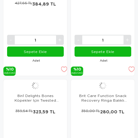
427,66 TL
384,89 TL
Sepete Ekle
Sepete Ekle
Adet
Adet
%10
%10
i̇ndi̇ri̇mli̇
i̇ndi̇ri̇mli̇
8in1 Delights Bones
Brit Care Function Snack
Köpekler İçin Twested
Recovery Ringa Balıklı
Sticks 10'Lu
Köpek Ödülü 150gr
359,54 TL
323,59 TL
350,00 TL
280,00 TL