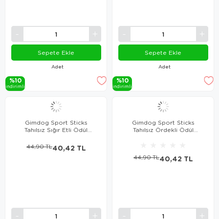
Sepete Ekle
Sepete Ekle
Adet
Adet
%10
%10
i̇ndi̇ri̇mli̇
i̇ndi̇ri̇mli̇
Gimdog Sport Sticks
Gimdog Sport Sticks
Tahılsız Sığır Etli Ödül
Tahılsız Ördekli Ödül
Çubuğu 12 Gr
Çubuğu 12 Gr
★
★
★
★
★
44,90 TL
40,42 TL
44,90 TL
40,42 TL