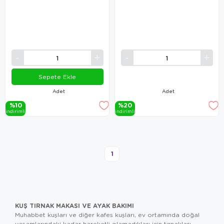
Sepete Ekle
Adet
Adet
%10
%20
i̇ndi̇ri̇mli̇
i̇ndi̇ri̇mli̇
1
KUŞ TIRNAK MAKASI VE AYAK BAKIMI
Muhabbet kuşları ve diğer kafes kuşları, ev ortamında doğal
yaşamlarındaki kadar hareketli olamadıkları için tırnakları