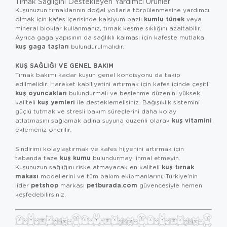
Tırnak Sağlığını Destekleyen Yardımcı Ürünler
Kuşunuzun tırnaklarının doğal yollarla törpülenmesine yardımcı
kumlu tünek
olmak için kafes içerisinde kalsiyum bazlı
veya
mineral bloklar kullanmanız, tırnak kesme sıklığını azaltabilir.
Ayrıca gaga yapısının da sağlıklı kalması için kafeste mutlaka
kuş gaga taşları
bulundurulmalıdır.
KUŞ SAĞLIĞI VE GENEL BAKIM
Tırnak bakımı kadar kuşun genel kondisyonu da takip
edilmelidir. Hareket kabiliyetini artırmak için kafes içinde çeşitli
kuş oyuncakları
bulundurmalı ve beslenme düzenini yüksek
kuş yemleri
kaliteli
ile desteklemelisiniz. Bağışıklık sistemini
güçlü tutmak ve stresli bakım süreçlerini daha kolay
kuş vitamini
atlatmasını sağlamak adına suyuna düzenli olarak
eklemeniz önerilir.
Sindirimi kolaylaştırmak ve kafes hijyenini artırmak için
kuş kumu
tabanda taze
bulundurmayı ihmal etmeyin.
kuş tırnak
Kuşunuzun sağlığını riske atmayacak en kaliteli
makası
modellerini ve tüm bakım ekipmanlarını; Türkiye’nin
petshop
petburada.com
lider
markası
güvencesiyle hemen
keşfedebilirsiniz.