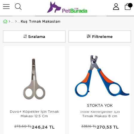
Kuş Tırnak Makasları
Sıralama
Filtreleme
STOKTA YOK
Duvo+ Köpekler İçin Tırnak
Trixie Kemirgenler İçin
Makası 12.5 Cm
Tırnak Makası 8 cm
273,60 TL
246,24 TL
338,16 TL
270,53 TL