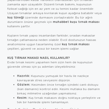
zamanla aşırı uzayabilir. Düzenli tırnak bakımı, kuşunuzun
fiziksel sağlığı için en az yem ve su temini kadar önemlidir.
Uzayan tırnaklar arkaya kıvrılarak kuşun ayağına batabilir veya
kuş tüneği
üzerinde durmasını zorlaştırabilir. Bu tür ağrılı
muhabbet kuşu tırnak makası
durumların önüne geçmek için
kullanımı şarttır.
Kuşların tırnak yapısı insanlardan farklıdır; sıradan makaslar
tırnağın çatlamasına neden olabilir. Evcil dostunuzun hassas
kuş tırnak makası
anatomisine uygun tasarlanmış özel
çeşitleri, güvenli ve acısız bir kesim işlemi sağlar.
KUŞ TIRNAK MAKASI NASIL KULLANILIR?
Evde tırnak kesimi yaparken hem sizin hem de kuşunuzun
güvende olması için şu adımları izleyebilirsiniz:
Hazırlık:
Kuşunuzu yumuşak bir havlu ile nazikçe
kavrayarak stres seviyesini düşürün.
Gözlem:
Kesimden önce tırnağın içindeki canlı dokuyu
(kan damarını) kontrol edin. Kesimi mutlaka bu damarın
birkaç milimetre uzağından yapmalısınız.
Kesim:
Kuş tırnak makasını doğru noktaya yerleştirin ve
tek bir hamlede işlemi tamamlayın.