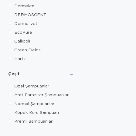
Dermalen
DERMOSCENT
Dermo-vet
EcoPure
Gallipoli
Green Fields
Hartz
Health for Paws
Çeşit
Karlie
Menforsan
Özel Şampuanlar
Patimax
Anti-Paraziter Şampuanları
PET Active
Normal Şampuanlar
Pet Corn
Köpek Kuru Şampuan
Pharmax
Kremli Şampuanlar
Profarm