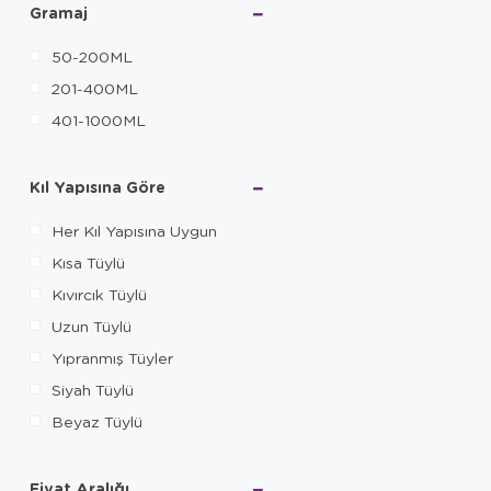
Purele
Gramaj
Reflex
50-200ML
Trixie
201-400ML
401-1000ML
Kıl Yapısına Göre
Her Kıl Yapısına Uygun
Kısa Tüylü
Kıvırcık Tüylü
Uzun Tüylü
Yıpranmış Tüyler
Siyah Tüylü
Beyaz Tüylü
Fiyat Aralığı