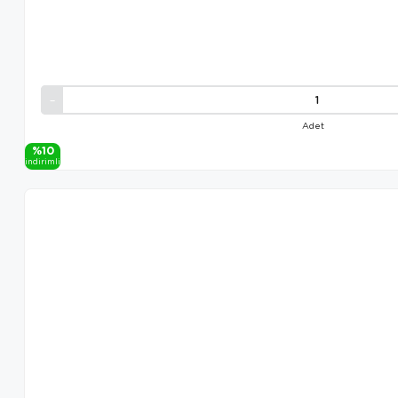
Adet
%10
i̇ndi̇ri̇mli̇