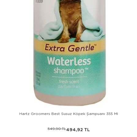
Hartz Groomers Best Susuz Köpek Şampuanı 355 Ml
549,90 TL
494,92 TL