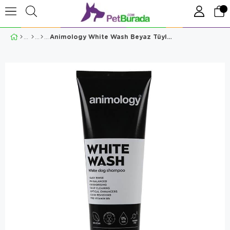
Animology White Wash Beyaz Tüylü Köpek Şampuanı 250 ml