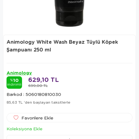
Animology White Wash Beyaz Tüylü Köpek
Şampuanı 250 ml
Animology
629,10 TL
10
%
indirimli
699,00 TL
Barkod
:
5060180810030
85,63 TL
'den başlayan taksitlerle
Favorilere Ekle
Koleksiyona Ekle