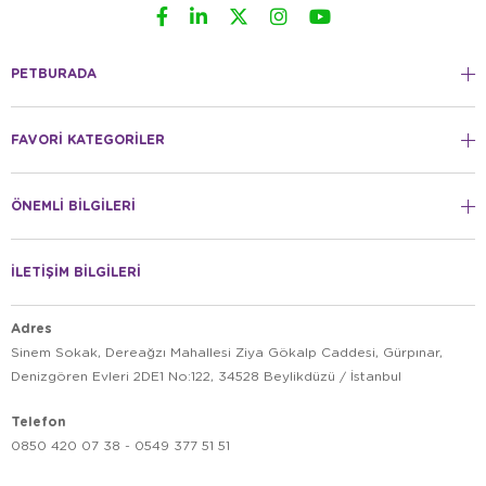
PETBURADA
FAVORİ KATEGORİLER
ÖNEMLİ BİLGİLERİ
İLETİŞİM BİLGİLERİ
Adres
Sinem Sokak, Dereağzı Mahallesi Ziya Gökalp Caddesi, Gürpınar,
Denizgören Evleri 2DE1 No:122, 34528 Beylikdüzü / İstanbul
Telefon
0850 420 07 38 - 0549 377 51 51