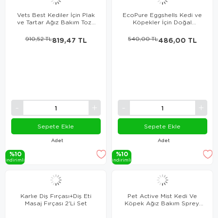
Vets Best Kediler İçin Plak
EcoPure Eggshells Kedi ve
ve Tartar Ağız Bakım Tozu
Köpekler İçin Doğal
45 gr
Kalsiyum Desteği 100 Gr
910,52 TL
819,47 TL
540,00 TL
486,00 TL
Sepete Ekle
Sepete Ekle
Adet
Adet
%10
%10
i̇ndi̇ri̇mli̇
i̇ndi̇ri̇mli̇
Karlıe Diş Fırçası+Diş Eti
Pet Active Mist Kedi Ve
Masaj Fırçası 2'Li Set
Köpek Ağız Bakım Spreyi
50 Ml