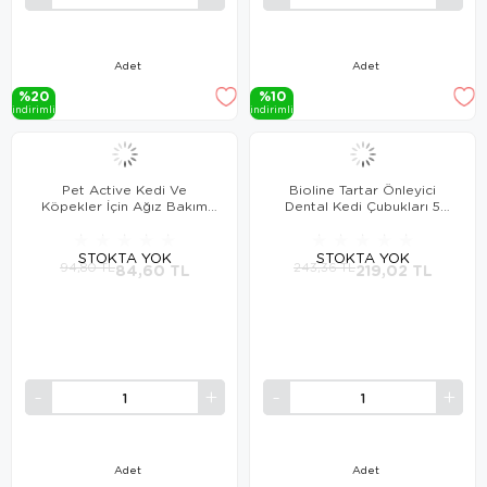
Adet
Adet
%20
%10
i̇ndi̇ri̇mli̇
i̇ndi̇ri̇mli̇
Pet Active Kedi Ve
Bioline Tartar Önleyici
Köpekler İçin Ağız Bakım
Dental Kedi Çubukları 5
Solüsyonu 50 Ml
adet
★
★
★
★
★
★
★
★
★
★
STOKTA YOK
STOKTA YOK
94,80 TL
84,60 TL
243,36 TL
219,02 TL
Adet
Adet