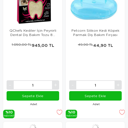
QChefs Kediler İçin Peynirli
Petcorn Silikon Kedi Köpek
Dental Diş Bakım Tozu 80
Parmak Diş Bakım Fırçası
Gr
1.050,00 TL
945,00 TL
49,90 TL
44,90 TL
Sepete Ekle
Sepete Ekle
Adet
Adet
%10
%10
i̇ndi̇ri̇mli̇
i̇ndi̇ri̇mli̇