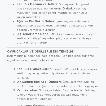
Kedi Diş Macunu ve Jelleri:
Diş taşlarını kimyasal
Dikkat:
olarak çözen özel formüllerdir.
İnsan diş
macunları kediler için zehirli maddeler içerir, asla
kullanılmamalıdır.
Ağız ve Diş Bakım Suları:
İçme suyuna eklenen bu
solüsyonlar, ağız kokusunu anında nötralize ederken
bakteri üremesini durdurur.
Diş Temizleme Mendilleri:
Fırçalamaya izin vermeyen
kediler için diş yüzeyindeki plağı sıyırarak temizleyen
pratik bir alternatiftir.
OYUNCAKLAR VE ÖDÜLLERLE DIŞ TEMIZLIĞI
Bakım rutinini eğlenceli hale getirmek için kedinizin çiğneme
içgüdüsünden faydalanabilirsiniz:
Kedi Diş Oyuncakları:
"Chew Dent" özellikli oyuncaklar,
kediniz oyun oynarken diş yüzeyini mekanik olarak
temizler.
Diş Sağlığı İçin Kedi Ödülleri:
Özel sert yapıdaki bu
ödül mamaları, çiğneme esnasında dişlerdeki plağı sıyırır.
Yem Katkıları:
Toz veya tablet formundaki bu ürünler,
tükürük yapısını dengeleyerek diş taşı oluşumunu
biyolojik olarak engeller.
Uygulama Önerisi:
Diş fırçalamayı haftada en az