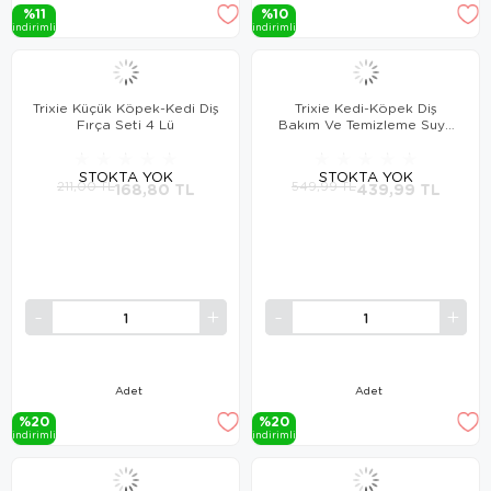
%11
%10
i̇ndi̇ri̇mli̇
i̇ndi̇ri̇mli̇
Trixie Küçük Köpek-Kedi Diş
Trixie Kedi-Köpek Diş
Fırça Seti 4 Lü
Bakım Ve Temizleme Suyu
300 Ml
★
★
★
★
★
★
★
★
★
★
STOKTA YOK
STOKTA YOK
211,00 TL
168,80 TL
549,99 TL
439,99 TL
Adet
Adet
%20
%20
i̇ndi̇ri̇mli̇
i̇ndi̇ri̇mli̇