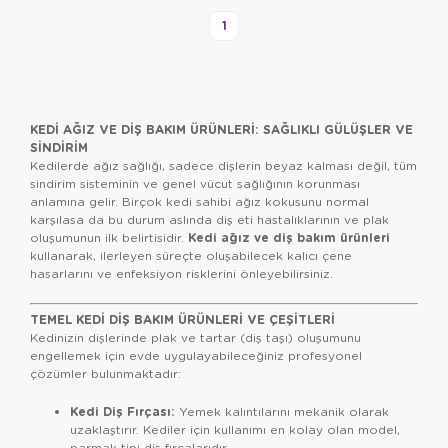
1
KEDI AĞIZ VE DIŞ BAKIM ÜRÜNLERI: SAĞLIKLI GÜLÜŞLER VE
SINDIRIM
Kedilerde ağız sağlığı, sadece dişlerin beyaz kalması değil, tüm
sindirim sisteminin ve genel vücut sağlığının korunması
anlamına gelir. Birçok kedi sahibi ağız kokusunu normal
karşılasa da bu durum aslında diş eti hastalıklarının ve plak
Kedi ağız ve diş bakım ürünleri
oluşumunun ilk belirtisidir.
kullanarak, ilerleyen süreçte oluşabilecek kalıcı çene
hasarlarını ve enfeksiyon risklerini önleyebilirsiniz.
TEMEL KEDI DIŞ BAKIM ÜRÜNLERI VE ÇEŞITLERI
Kedinizin dişlerinde plak ve tartar (diş taşı) oluşumunu
engellemek için evde uygulayabileceğiniz profesyonel
çözümler bulunmaktadır:
Kedi Diş Fırçası:
Yemek kalıntılarını mekanik olarak
uzaklaştırır. Kediler için kullanımı en kolay olan model,
parmak tipi diş fırçalarıdır.