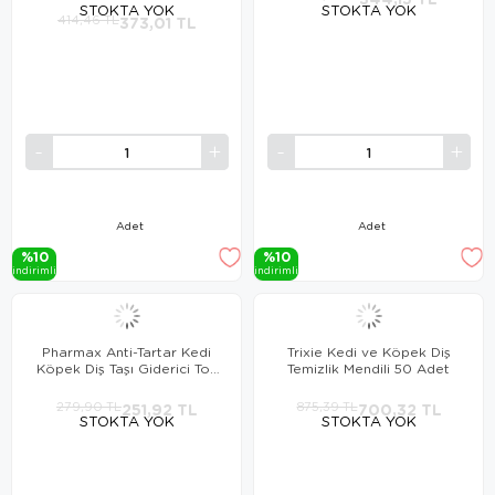
STOKTA YOK
STOKTA YOK
414,46 TL
373,01 TL
Adet
Adet
%10
%10
i̇ndi̇ri̇mli̇
i̇ndi̇ri̇mli̇
Pharmax Anti-Tartar Kedi
Trixie Kedi ve Köpek Diş
Köpek Diş Taşı Giderici Toz
Temizlik Mendili 50 Adet
45gr
279,90 TL
251,92 TL
875,39 TL
700,32 TL
STOKTA YOK
STOKTA YOK