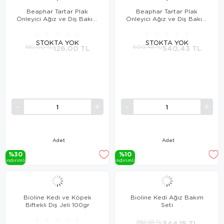
Beaphar Tartar Plak
Beaphar Tartar Plak
Önleyici Ağız ve Diş Bakım
Önleyici Ağız ve Diş Bakım
Jeli 100 G
Suyu 250 ml
★
★
★
★
★
★
★
★
★
★
STOKTA YOK
STOKTA YOK
180,00 TL
126,00 TL
600,48 TL
540,43 TL
Adet
Adet
%30
%10
i̇ndi̇ri̇mli̇
i̇ndi̇ri̇mli̇
Bioline Kedi ve Köpek
Bioline Kedi Ağız Bakım
Biftekli Diş Jeli 100gr
Seti
★
★
★
★
★
382,38 TL
344,15 TL