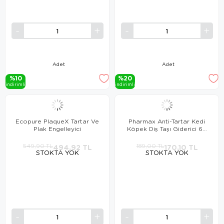
Adet
Adet
%10
%20
i̇ndi̇ri̇mli̇
i̇ndi̇ri̇mli̇
Ecopure PlaqueX Tartar Ve
Pharmax Anti-Tartar Kedi
Plak Engelleyici
Köpek Diş Taşı Giderici 60
TABLET
549,90 TL
494,92 TL
189,00 TL
170,10 TL
STOKTA YOK
STOKTA YOK