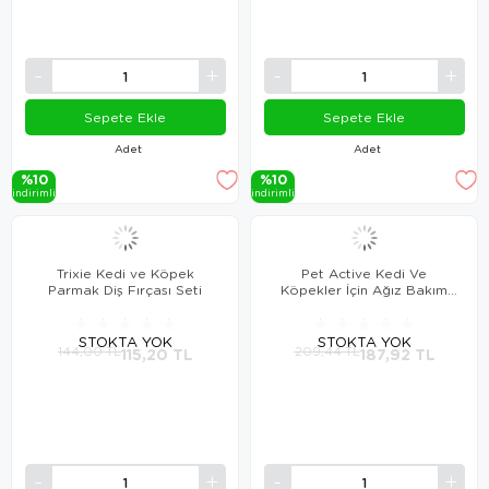
Sepete Ekle
Sepete Ekle
Adet
Adet
%10
%10
i̇ndi̇ri̇mli̇
i̇ndi̇ri̇mli̇
Trixie Kedi ve Köpek
Pet Active Kedi Ve
Parmak Diş Fırçası Seti
Köpekler İçin Ağız Bakım
Solüsyonu 250 Ml
★
★
★
★
★
★
★
★
★
★
STOKTA YOK
STOKTA YOK
144,00 TL
115,20 TL
209,44 TL
187,92 TL