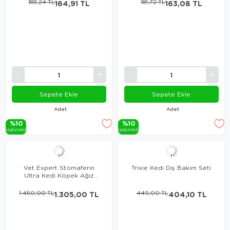
183,24 TL
164,91 TL
181,72 TL
163,08 TL
Sepete Ekle
Sepete Ekle
Adet
Adet
%10
%10
i̇ndi̇ri̇mli̇
i̇ndi̇ri̇mli̇
Vet Expert Stomaferin
Trixie Kedi Diş Bakım Seti
Ultra Kedi Köpek Ağız
Bakım Spreyi
1.450,00 TL
1.305,00 TL
449,00 TL
404,10 TL