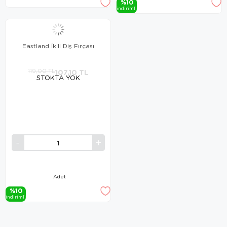
%10
i̇ndi̇ri̇mli̇
Eastland İkili Diş Fırçası
119,00 TL
107,10 TL
STOKTA YOK
Adet
%10
i̇ndi̇ri̇mli̇