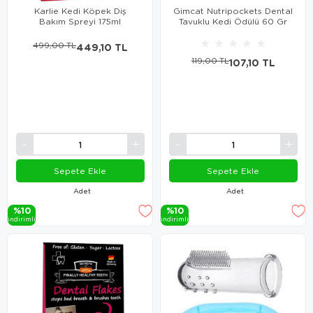
Karlie Kedi Köpek Diş
Gimcat Nutripockets Dental
Bakım Spreyi 175ml
Tavuklu Kedi Ödülü 60 Gr
★
★
★
★
★
499,00 TL
449,10 TL
119,00 TL
107,10 TL
Sepete Ekle
Sepete Ekle
Adet
Adet
%10
%10
i̇ndi̇ri̇mli̇
i̇ndi̇ri̇mli̇