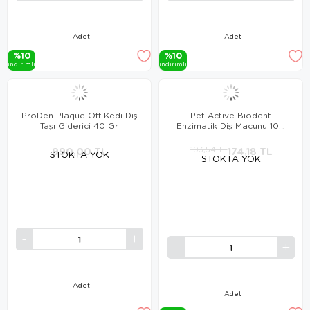
Adet
Adet
%10
%10
i̇ndi̇ri̇mli̇
i̇ndi̇ri̇mli̇
ProDen Plaque Off Kedi Diş
Pet Active Biodent
Taşı Giderici 40 Gr
Enzimatik Diş Macunu 100
Ml
990,00 TL
193,54 TL
174,18 TL
STOKTA YOK
STOKTA YOK
Adet
Adet