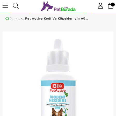
Pet Active Kedi Ve Köpekler İçin Ağız Bakım Solüsyonu 50 Ml