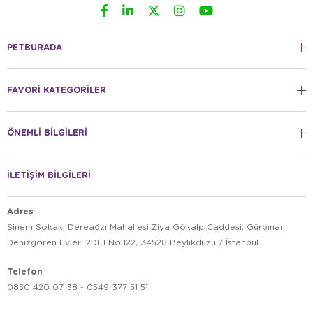
PETBURADA
FAVORİ KATEGORİLER
ÖNEMLİ BİLGİLERİ
İLETİŞİM BİLGİLERİ
Adres
Sinem Sokak, Dereağzı Mahallesi Ziya Gökalp Caddesi, Gürpınar,
Denizgören Evleri 2DE1 No:122, 34528 Beylikdüzü / İstanbul
Telefon
0850 420 07 38 - 0549 377 51 51