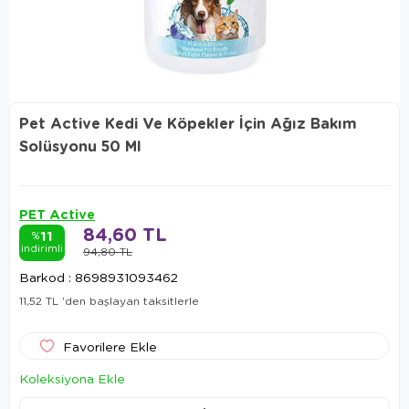
Pet Active Kedi Ve Köpekler İçin Ağız Bakım
Solüsyonu 50 Ml
PET Active
84,60 TL
11
%
indirimli
94,80 TL
Barkod
:
8698931093462
11,52 TL
'den başlayan taksitlerle
Favorilere Ekle
Koleksiyona Ekle