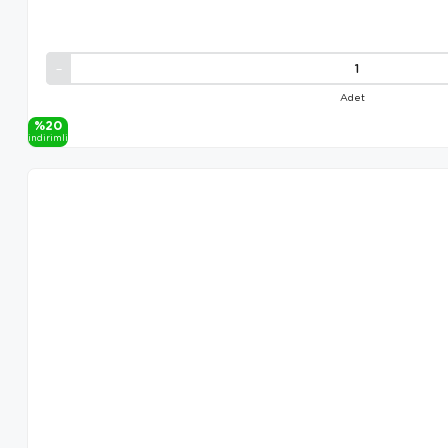
Adet
%20
i̇ndi̇ri̇mli̇