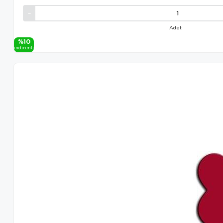
Adet
%10
i̇ndi̇ri̇mli̇