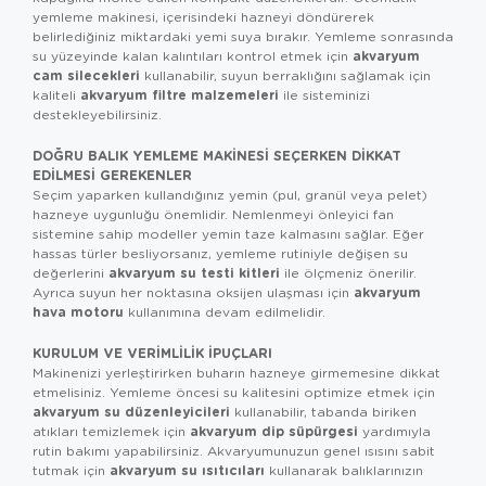
yemleme makinesi, içerisindeki hazneyi döndürerek
belirlediğiniz miktardaki yemi suya bırakır. Yemleme sonrasında
akvaryum
su yüzeyinde kalan kalıntıları kontrol etmek için
cam silecekleri
kullanabilir, suyun berraklığını sağlamak için
akvaryum filtre malzemeleri
kaliteli
ile sisteminizi
destekleyebilirsiniz.
DOĞRU BALIK YEMLEME MAKINESI SEÇERKEN DIKKAT
EDILMESI GEREKENLER
Seçim yaparken kullandığınız yemin (pul, granül veya pelet)
hazneye uygunluğu önemlidir. Nemlenmeyi önleyici fan
sistemine sahip modeller yemin taze kalmasını sağlar. Eğer
hassas türler besliyorsanız, yemleme rutiniyle değişen su
akvaryum su testi kitleri
değerlerini
ile ölçmeniz önerilir.
akvaryum
Ayrıca suyun her noktasına oksijen ulaşması için
hava motoru
kullanımına devam edilmelidir.
KURULUM VE VERIMLILIK İPUÇLARI
Makinenizi yerleştirirken buharın hazneye girmemesine dikkat
etmelisiniz. Yemleme öncesi su kalitesini optimize etmek için
akvaryum su düzenleyicileri
kullanabilir, tabanda biriken
akvaryum dip süpürgesi
atıkları temizlemek için
yardımıyla
rutin bakımı yapabilirsiniz. Akvaryumunuzun genel ısısını sabit
akvaryum su ısıtıcıları
tutmak için
kullanarak balıklarınızın