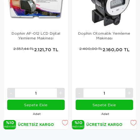
Dophin AF-012 LCD Dijital
Dophin Otomatik Yemleme
Yemleme Makinesi
Makinası
2.357,44 TL
2.121,70 TL
2.400,00 TL
2.160,00 TL
Sepete Ekle
Sepete Ekle
Adet
Adet
%10
%10
ÜCRETSIZ KARGO
ÜCRETSIZ KARGO
i̇ndi̇ri̇mli̇
i̇ndi̇ri̇mli̇