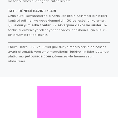
metabolizmasını dengede tutabilirsiniz.
TATIL DÖNEMI HAZIRLIKLARI
Uzun süreli seyahatlerde cihazın kesintisiz çalışması için pilleri
kontrol edilmeli ve yedeklenmelidir. Görsel estetiği korumak
akvaryum arka fonları
akvaryum dekor ve süsleri
için
ve
ile
tankınızı düzenleyerek seyahat sonrası canlılarınız için huzurlu
bir ortam bırakabilirsiniz.
Eheim, Tetra, JBL ve Juwel gibi dünya markalarının en hassas
ayarlı otomatik yemleme modellerini, Türkiye’nin lider petshop
petburada.com
platformu
güvencesiyle hemen satın
alabilirsiniz.