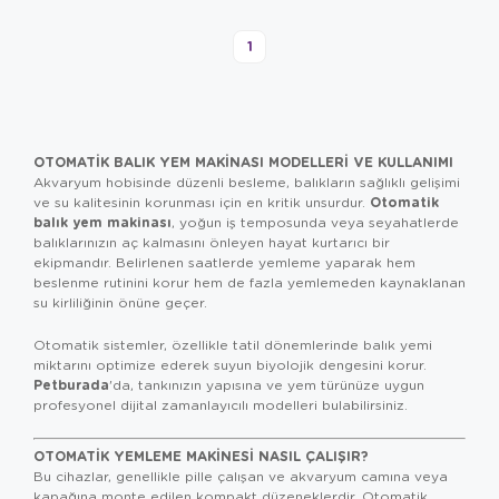
1
OTOMATIK BALIK YEM MAKINASI MODELLERI VE KULLANIMI
Akvaryum hobisinde düzenli besleme, balıkların sağlıklı gelişimi
Otomatik
ve su kalitesinin korunması için en kritik unsurdur.
balık yem makinası
, yoğun iş temposunda veya seyahatlerde
balıklarınızın aç kalmasını önleyen hayat kurtarıcı bir
ekipmandır. Belirlenen saatlerde yemleme yaparak hem
beslenme rutinini korur hem de fazla yemlemeden kaynaklanan
su kirliliğinin önüne geçer.
Otomatik sistemler, özellikle tatil dönemlerinde balık yemi
miktarını optimize ederek suyun biyolojik dengesini korur.
Petburada
'da, tankınızın yapısına ve yem türünüze uygun
profesyonel dijital zamanlayıcılı modelleri bulabilirsiniz.
OTOMATIK YEMLEME MAKINESI NASIL ÇALIŞIR?
Bu cihazlar, genellikle pille çalışan ve akvaryum camına veya
kapağına monte edilen kompakt düzeneklerdir. Otomatik