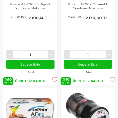
Resun AF-2005 D Digital
Dophin AF007 Otomatik
Yemleme Makinası
Yemleme Makinası
2.900,16 TL
2.610,14 TL
2.412,00 TL
2.170,80 TL
Sepete Ekle
Sepete Ekle
Adet
Adet
%10
%10
ÜCRETSIZ KARGO
ÜCRETSIZ KARGO
i̇ndi̇ri̇mli̇
i̇ndi̇ri̇mli̇