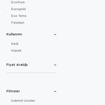
EcoPure
Eurogold
Exo Terra
Ferplast
Flip Pet
Kullanımı
Fop
GardenMix
Kedi
Georplast
Köpek
Gold Wings
Green Fields
Fiyat Aralığı
Hagen
Health for Paws
IMAC
Jungle
Filtreler
Kardelen
İndirimli Ürünler
Karlie