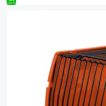
i̇ndi̇ri̇mli̇