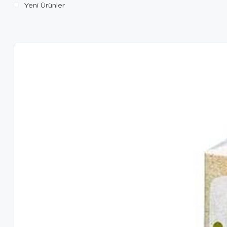
Yeni Ürünler
Kiki
Kong
Marin Cat
Pawise
PET Active
Pharmax
Quik
Sera
Simple Solution
Skatrixx
Trixie
Tropifit
Versele-Laga
Vitakraft