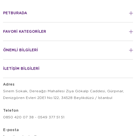
PETBURADA
FAVORİ KATEGORİLER
ÖNEMLİ BİLGİLERİ
İLETİŞİM BİLGİLERİ
Adres
Sinem Sokak, Dereağzı Mahallesi Ziya Gökalp Caddesi, Gürpınar,
Denizgören Evleri 2DE1 No:122, 34528 Beylikdüzü / İstanbul
Telefon
0850 420 07 38 - 0549 377 51 51
E-posta