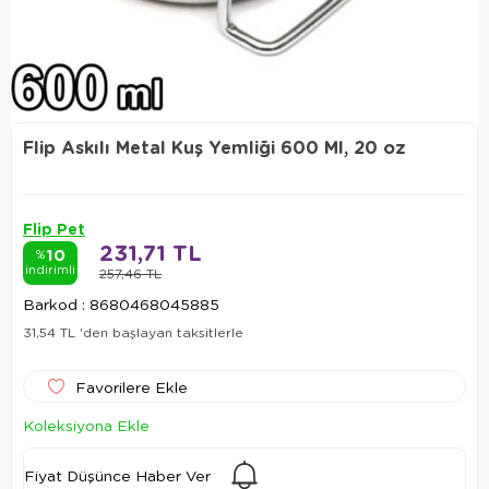
Flip Askılı Metal Kuş Yemliği 600 Ml, 20 oz
Flip Pet
231,71 TL
10
%
indirimli
257,46 TL
Barkod
:
8680468045885
31,54 TL
'den başlayan taksitlerle
Favorilere Ekle
Koleksiyona Ekle
Fiyat Düşünce Haber Ver