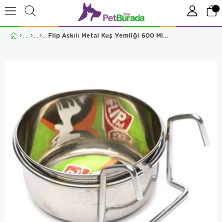
Flip Askılı Metal Kuş Yemliği 600 Ml, 20 oz