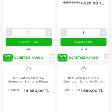
6.150,00 TL
4.920,00 TL
Sepete Ekle
Sepete Ekle
Adet
Adet
%20
%20
ÜCRETSIZ KARGO
ÜCRETSIZ KARGO
i̇ndi̇ri̇mli̇
i̇ndi̇ri̇mli̇
Brit Care Dog Show
Brit Care Dog Show
Champion Somonlu Ringalı
Champion Somonlu Ringalı
Köpek Maması 12 Kg
Köpek Maması 3 Kg
6.100,00 TL
4.880,00 TL
2.100,00 TL
1.680,00 TL