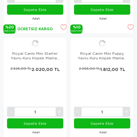
Sepete Ekle
Sepete Ekle
Adet
Adet
%20
%10
ÜCRETSIZ KARGO
i̇ndi̇ri̇mli̇
i̇ndi̇ri̇mli̇
Royal Canin Mini Starter
Royal Canin Mini Puppy
Yavru Kuru Köpek Maması
Yavru Kuru Köpek Maması
4 Kg
4 Kg
2.525,00 TL
2.020,00 TL
2.265,00 TL
1.812,00 TL
Sepete Ekle
Sepete Ekle
Adet
Adet