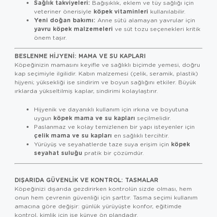
Sağlık takviyeleri:
Bağışıklık, eklem ve tüy sağlığı için
köpek vitaminleri
veteriner önerisiyle
kullanılabilir.
Yeni doğan bakımı:
Anne sütü alamayan yavrular için
yavru köpek malzemeleri
ve süt tozu seçenekleri kritik
önem taşır.
BESLENME HIJYENI: MAMA VE SU KAPLARI
Köpeğinizin mamasını keyifle ve sağlıklı biçimde yemesi, doğru
kap seçimiyle ilgilidir. Kabın malzemesi (çelik, seramik, plastik)
hijyeni; yüksekliği ise sindirim ve boyun sağlığını etkiler. Büyük
ırklarda yükseltilmiş kaplar, sindirimi kolaylaştırır.
Hijyenik ve dayanıklı kullanım için ırkına ve boyutuna
köpek mama ve su kapları
uygun
seçilmelidir.
Paslanmaz ve kolay temizlenen bir yapı isteyenler için
çelik mama ve su kapları
en sağlıklı tercihtir.
köpek
Yürüyüş ve seyahatlerde taze suya erişim için
seyahat suluğu
pratik bir çözümdür.
DIŞARIDA GÜVENLIK VE KONTROL: TASMALAR
Köpeğinizi dışarıda gezdirirken kontrolün sizde olması, hem
onun hem çevrenin güvenliği için şarttır. Tasma seçimi kullanım
amacına göre değişir: günlük yürüyüşte konfor, eğitimde
kontrol, kimlik için ise künye ön plandadır.