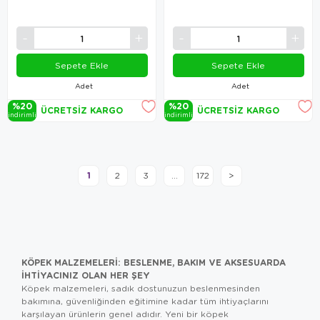
Sepete Ekle
Sepete Ekle
Adet
Adet
%20
%20
ÜCRETSIZ KARGO
ÜCRETSIZ KARGO
i̇ndi̇ri̇mli̇
i̇ndi̇ri̇mli̇
1
2
3
...
172
>
KÖPEK MALZEMELERI: BESLENME, BAKIM VE AKSESUARDA
İHTIYACINIZ OLAN HER ŞEY
Köpek malzemeleri, sadık dostunuzun beslenmesinden
bakımına, güvenliğinden eğitimine kadar tüm ihtiyaçlarını
karşılayan ürünlerin genel adıdır. Yeni bir köpek