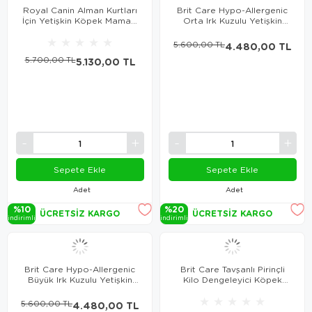
Royal Canin Alman Kurtları
Brit Care Hypo-Allergenic
İçin Yetişkin Köpek Maması
Orta Irk Kuzulu Yetişkin
11 Kg
Köpek Maması 12 Kg
★
★
★
★
★
5.600,00 TL
4.480,00 TL
5.700,00 TL
5.130,00 TL
Sepete Ekle
Sepete Ekle
Adet
Adet
%10
%20
ÜCRETSIZ KARGO
ÜCRETSIZ KARGO
i̇ndi̇ri̇mli̇
i̇ndi̇ri̇mli̇
Brit Care Hypo-Allergenic
Brit Care Tavşanlı Pirinçli
Büyük Irk Kuzulu Yetişkin
Kilo Dengeleyici Köpek
Köpek Maması 12 Kg
Maması 12 Kg
★
★
★
★
★
5.600,00 TL
4.480,00 TL