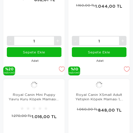
1.160,00 TL
1.044,00 TL
Sepete Ekle
Sepete Ekle
Adet
Adet
%20
%10
i̇ndi̇ri̇mli̇
i̇ndi̇ri̇mli̇
Royal Canin Mini Puppy
Royal Canin XSmall Adult
Yavru Kuru Köpek Maması 2
Yetişkin Köpek Maması 1,5
Kg
Kg
★
★
★
★
★
1.060,00 TL
848,00 TL
1.270,00 TL
1.016,00 TL