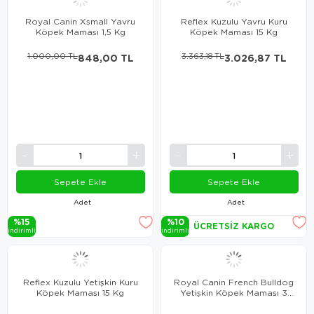
Royal Canin Xsmall Yavru
Reflex Kuzulu Yavru Kuru
Köpek Maması 1,5 Kg
Köpek Maması 15 Kg
1.000,00 TL
848,00 TL
3.363,18 TL
3.026,87 TL
Sepete Ekle
Sepete Ekle
Adet
Adet
%15
%10
ÜCRETSIZ KARGO
i̇ndi̇ri̇mli̇
i̇ndi̇ri̇mli̇
Reflex Kuzulu Yetişkin Kuru
Royal Canin French Bulldog
Köpek Maması 15 Kg
Yetişkin Köpek Maması 3
Kg