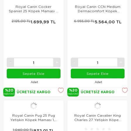
Royal Canin Cocker
Royal Canin CCN Medium
Spaniel 25 Köpek Maması 3
Dermacomfort Köpek
Kg
Maması 12 Kg
2.125,00 TL
1.699,99 TL
6.955,00 TL
5.564,00 TL
Sepete Ekle
Sepete Ekle
Adet
Adet
%20
%20
ÜCRETSIZ KARGO
ÜCRETSIZ KARGO
i̇ndi̇ri̇mli̇
i̇ndi̇ri̇mli̇
Royal Canin Pug 25 Pug
Royal Canin Cavalier King
Yetişkin Köpek Maması 1,5
Charles 27 Yetişkin Köpek
Kg
Maması 1,5 Kg
★
★
★
★
★
1.040,00 TL
832,01 TL