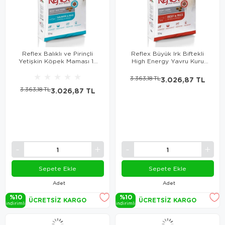
Reflex Balıklı ve Pirinçli
Reflex Büyük Irk Biftekli
Yetişkin Köpek Maması 15
High Energy Yavru Kuru
Kg
Köpek Maması 15 Kg
★
★
★
★
★
3.363,18 TL
3.026,87 TL
3.363,18 TL
3.026,87 TL
Sepete Ekle
Sepete Ekle
Adet
Adet
%10
%10
ÜCRETSIZ KARGO
ÜCRETSIZ KARGO
i̇ndi̇ri̇mli̇
i̇ndi̇ri̇mli̇