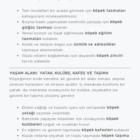
köpek tasmaları
Tüm modelleri bir arada görmek için
kategorisini inceleyebilirsiniz.
köpek
Boyna baskı yapmadan kontrollü yürüyüş için
göğüs tasması
önerilir.
köpek eğitim
Temel komut ve itaat eğitiminde
tasmaları
kullanılır.
isimlik ve adreslikler
Kimlik ve iletişim bilgisi için
tasmaya eklenmelidir.
köpek zinciri
Güçlü ırkların bağlanması için dayanıklı
tercih edilebilir.
YAŞAM ALANI: YATAK, KULÜBE, KAFES VE TAŞIMA
Köpeğinizin evde kendine ait güvenli bir alanı olması, alışma
sürecini hızlandırır ve stresini azaltır. İç mekânda konforlu bir
yatak, dış mekânda izolasyonlu bir kulübe, seyahatte ise
güvenli bir taşıma çözümü gerekir.
köpek
Eklem sağlığı ve huzurlu uyku için ortopedik
yatağı
seçmek önemlidir.
köpek
Bahçede yaşayan köpekler için izolasyonlu
kulübeleri
soğuk ve sıcaktan korur.
köpek kafesleri
Ev eğitimi ve güvenli taşımada
kullanılır.
köpek taşıma
Küçük ırklarla seyahat ve toplu taşımada