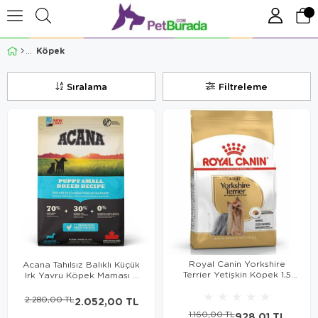
Köpek
Sıralama
Filtreleme
Royal Canin Yorkshire
Acana Tahılsız Balıklı Küçük
Terrier Yetişkin Köpek 1,5
Irk Yavru Köpek Maması 2
Kg
Kg
★
★
★
★
★
2.280,00 TL
2.052,00 TL
1.160,00 TL
928,01 TL