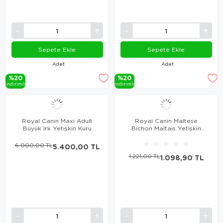
Sepete Ekle
Sepete Ekle
Adet
Adet
%20
%20
i̇ndi̇ri̇mli̇
i̇ndi̇ri̇mli̇
Royal Canin Maxi Adult
Royal Canin Maltese
Büyük Irk Yetişkin Kuru
Bichon Maltais Yetişkin
Köpek Maması 15 Kg
Köpek Maması 1.5 Kg
★
★
★
★
★
6.000,00 TL
5.400,00 TL
1.221,00 TL
1.098,90 TL