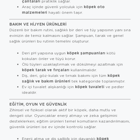
çantaları
pratiklik sağlar.
köpek oto
Araç içinde güvenli yolculuk için
malzemeleri
hayati önem taşır.
BAKIM VE HIJYEN ÜRÜNLERI
Düzenli bir bakım rutini, sağlıklı bir deri ve tüy yapısının yanı sıra
evinizin de temiz kalmasını sağlar. Şampuan, tarak ve genel
sağlık ürünleri bu rutinin temelini oluşturur.
köpek şampuanları
Deri pH yapısına uygun
kötü
kokuları önler ve tüyü korur.
Ölü tüyleri uzaklaştırmak ve dökülmeyi azaltmak için
köpek tarak ve fırçaları
kullanılmalıdır.
köpek
Diş, deri, göz-kulak ve tırnak bakımı için tüm
sağlık ve bakım ürünleri
tek kategoride toplanmıştır.
köpek tuvaleti
Ev içi tuvalet alışkanlığı için
ve pedler
idealdir.
EĞITIM, OYUN VE GÜVENLIK
Zihinsel ve fiziksel olarak aktif bir köpek, daha mutlu ve
dengeli olur. Oyuncaklar enerji atmayı ve zeka gelişimini
desteklerken; eğitim ürünleri temel komutların kazandırılmasını,
güvenlik ürünleri ise ev içinde kontrolü sağlar.
köpek
Enerji atma ve diş sağlığı için dayanıklı