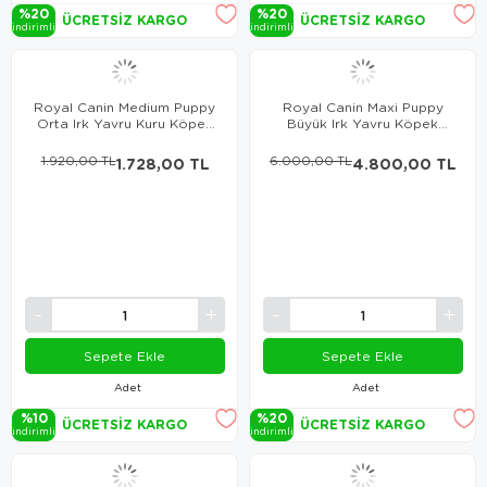
%20
%20
ÜCRETSIZ KARGO
ÜCRETSIZ KARGO
i̇ndi̇ri̇mli̇
i̇ndi̇ri̇mli̇
Royal Canin Medium Puppy
Royal Canin Maxi Puppy
Orta Irk Yavru Kuru Köpek
Büyük Irk Yavru Köpek
Maması 4 Kg
Maması 15 Kg
1.920,00 TL
1.728,00 TL
6.000,00 TL
4.800,00 TL
Sepete Ekle
Sepete Ekle
Adet
Adet
%10
%20
ÜCRETSIZ KARGO
ÜCRETSIZ KARGO
i̇ndi̇ri̇mli̇
i̇ndi̇ri̇mli̇