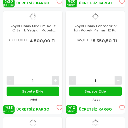
%20
%20
ÜCRETSIZ KARGO
ÜCRETSIZ KARGO
i̇ndi̇ri̇mli̇
i̇ndi̇ri̇mli̇
Royal Canin Medium Adult
Royal Canin Labradorlar
Orta Irk Yetişkin Köpek
İçin Köpek Maması 12 Kg
Kuru Maması 15 Kg
6.680,00 TL
4.500,00 TL
5.945,00 TL
5.350,50 TL
Sepete Ekle
Sepete Ekle
Adet
Adet
%33
%10
ÜCRETSIZ KARGO
ÜCRETSIZ KARGO
i̇ndi̇ri̇mli̇
i̇ndi̇ri̇mli̇