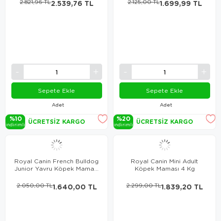
2.821,96 TL
2.539,76 TL
2.125,00 TL
1.699,99 TL
Sepete Ekle
Sepete Ekle
Adet
Adet
%10
%20
ÜCRETSIZ KARGO
ÜCRETSIZ KARGO
i̇ndi̇ri̇mli̇
i̇ndi̇ri̇mli̇
Royal Canin French Bulldog
Royal Canin Mini Adult
Junior Yavru Köpek Maması
Köpek Maması 4 Kg
3 Kg
2.050,00 TL
1.640,00 TL
2.299,00 TL
1.839,20 TL