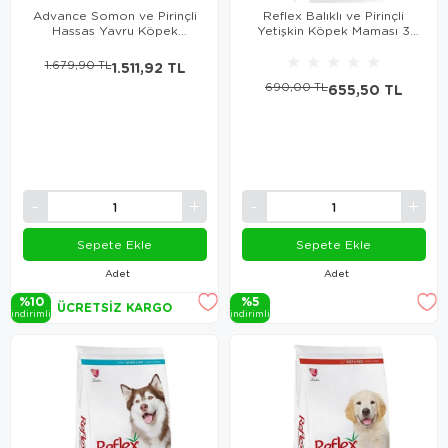
Advance Somon ve Pirinçli
Reflex Balıklı ve Pirinçli
Hassas Yavru Köpek
Yetişkin Köpek Maması 3
Maması 3 Kg
Kg
★
★
★
★
★
1.679,90 TL
1.511,92 TL
690,00 TL
655,50 TL
Sepete Ekle
Sepete Ekle
Adet
Adet
%10
%5
ÜCRETSIZ KARGO
i̇ndi̇ri̇mli̇
i̇ndi̇ri̇mli̇