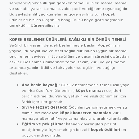
sahiplendiğinizde ilk gün gereken temel ürünler; mama, mama
ve su kabı, yatak, tasma, tuvalet pedi ve çiğneme oyuncağıdır.
Bu sayfada, ihtiyaç kümelerine göre ayrılmış tüm köpek
ürünlerine hızlıca ulaşabilir; hangi ürünü neye göre seçmeniz
gerektiğini öğrenebilirsiniz.
KÖPEK BESLENME ÜRÜNLERI: SAĞLIKLI BIR ÖMRÜN TEMELI
Sağlıklı bir yaşam dengeli beslenmeyle başlar. Köpeğinizin
yaşına, ırk boyutuna ve özel sağlık durumuna uygun bir mama,
onun enerji seviyesini, tüy sağlığını ve yaşam süresini doğrudan
etkiler. Beslenme ürünlerinde temel seçim, kuru ve yaş mama
arasında yapılır; ödül ve takviyeler ise eğitimi ve sağlığı
destekler.
Ana besin kaynağı:
Günlük beslenmenin temeli için yaşa
köpek maması
ve ırka özel formüle edilmiş
çeşitleri
tercih edilmelidir. Yavru, yetişkin ve yaşlı dönemleri için
farklı içerikler gerekir.
Sıvı ve lezzet desteği:
Öğünleri zenginleştirmek ve su
köpek konserve mamaları
alımını artırmak için
kuru
mamaya alternatif veya tamamlayıcı olarak kullanılabilir.
Eğitim ve pekiştirme:
İstenen davranışları pozitif
köpek ödülleri
pekiştirmeyle öğretmek için lezzetli
en
büyük yardımcınızdır.