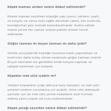
Köpek maması alırken nelere dikkat edilmelidir?
Köpek maması seçilirken köpeğin yaşı (yavru, yetişkin, yaşlı),
ırk boyutu ve varsa özel sağlık durumları (alerji, kilo kontrolü,
kısırlaştırma) göz önünde bulundurulmalıdır. Açıkta satılan
mama yerine her zaman orijinal paketli ürünler tercih
edilmelidir.
Göğüs tasması mı boyun tasması mı daha iyidir?
Günlük yürüyüşlerde köpeğin boynuna baskı yapmaması ve
kontrolün daha kolay olması nedeniyle göğüs tasması önerilir.
Boyun tasmaları ise genellikle kimlik künyesi taşımak ve
sahiplik belirtmek için kullanılır.
Köpekler inek sütü içebilir mi?
Yetişkin köpeklerin çoğu laktoza karşı hassastır ve inek sütü
içmeleri sindirim sorunlarına yol açabilir. Anne sütü alamayan
yavrular için ise inek sütü yerine köpeklere özel formüle
edilmiş yavru köpek süt tozu kullanılmalıdır.
Köpek yatağı seçerken nelere dikkat edilmelidir?