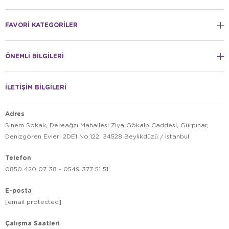
FAVORİ KATEGORİLER
ÖNEMLİ BİLGİLERİ
İLETİŞİM BİLGİLERİ
Adres
Sinem Sokak, Dereağzı Mahallesi Ziya Gökalp Caddesi, Gürpınar,
Denizgören Evleri 2DE1 No:122, 34528 Beylikdüzü / İstanbul
Telefon
0850 420 07 38 - 0549 377 51 51
E-posta
[email protected]
Çalışma Saatleri