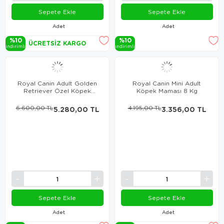
Sepete Ekle
Sepete Ekle
Adet
Adet
%10
%10
ÜCRETSIZ KARGO
i̇ndi̇ri̇mli̇
i̇ndi̇ri̇mli̇
Royal Canin Adult Golden
Royal Canin Mini Adult
Retriever Özel Köpek
Köpek Maması 8 Kg
Maması 12 Kg
6.600,00 TL
5.280,00 TL
4.195,00 TL
3.356,00 TL
Sepete Ekle
Sepete Ekle
Adet
Adet