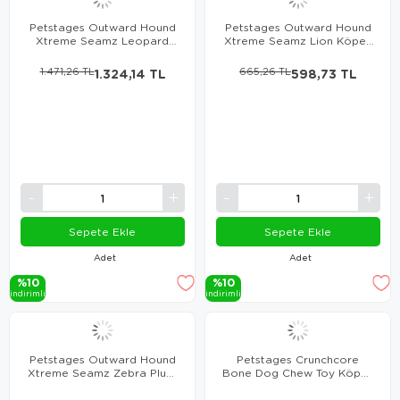
Petstages Outward Hound
Petstages Outward Hound
Xtreme Seamz Leopard
Xtreme Seamz Lion Köpek
Plush Köpek Oyuncağı
Oyuncağı
1.471,26 TL
1.324,14 TL
665,26 TL
598,73 TL
Sepete Ekle
Sepete Ekle
Adet
Adet
%10
%10
i̇ndi̇ri̇mli̇
i̇ndi̇ri̇mli̇
Petstages Outward Hound
Petstages Crunchcore
Xtreme Seamz Zebra Plush
Bone Dog Chew Toy Köpek
Köpek Oyuncağı
Oyuncağı - XSmall