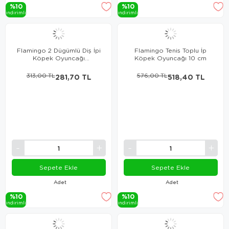
%10
%10
i̇ndi̇ri̇mli̇
i̇ndi̇ri̇mli̇
Flamingo 2 Dügümlü Diş İpi
Flamingo Tenis Toplu İp
Köpek Oyuncağı
Köpek Oyuncağı 10 cm
Pembe+Gri XL 40 Cm
313,00 TL
281,70 TL
576,00 TL
518,40 TL
Sepete Ekle
Sepete Ekle
Adet
Adet
%10
%10
i̇ndi̇ri̇mli̇
i̇ndi̇ri̇mli̇