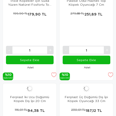
Trixie Köpekler için Suda
Pawise Ödül Hazneli Top
Yüzen Natürel Fosforlu Top
Köpek Oyuncağı 7 Cm
6 Cm
199,90 TL
179,90 TL
279,88 TL
251,89 TL
Sepete Ekle
Sepete Ekle
Adet
Adet
%10
%10
i̇ndi̇ri̇mli̇
i̇ndi̇ri̇mli̇
Ferplast İki Ucu Düğümlü
Ferplast Üç Düğümlü Diş İpi
Köpek Diş İpi 20 Cm
Köpek Oyuncağı 33 Cm
116,01 TL
94,38 TL
230,01 TL
187,12 TL