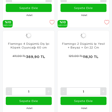
Sepete Ekle
Sepete Ekle
Adet
Adet
%10
%10
i̇ndi̇ri̇mli̇
i̇ndi̇ri̇mli̇
Flamingo 4 Dügümlü Diş İpi
Flamingo 2 Dügümlü Ip Yesil
Köpek Oyuncağı 60 cm
+ Beyaz + Gri 22 Cm
411,00 TL
369,90 TL
129,00 TL
116,10 TL
Sepete Ekle
Sepete Ekle
Adet
Adet