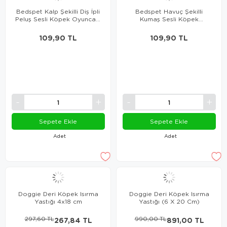
Bedspet Kalp Şekilli Diş İpli
Bedspet Havuç Şekilli
Peluş Sesli Köpek Oyuncağı
Kumaş Sesli Köpek
13 X 25 Cm
Oyuncağı 23 Cm
109,90 TL
109,90 TL
Sepete Ekle
Sepete Ekle
Adet
Adet
Doggie Deri Köpek Isırma
Doggie Deri Köpek Isırma
Yastığı 4x18 cm
Yastığı (6 X 20 Cm)
297,60 TL
267,84 TL
990,00 TL
891,00 TL