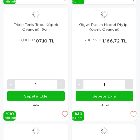
i̇ndi̇ri̇mli̇
i̇ndi̇ri̇mli̇
Trixie Tenis Topu Köpek
Gigwi Racun Model Diş İpli
Oyuncağı 6cm
Köpek Oyuncağı
119,00 TL
107,10 TL
1.296,36 TL
1.166,72 TL
Sepete Ekle
Sepete Ekle
Adet
Adet
%10
%10
i̇ndi̇ri̇mli̇
i̇ndi̇ri̇mli̇