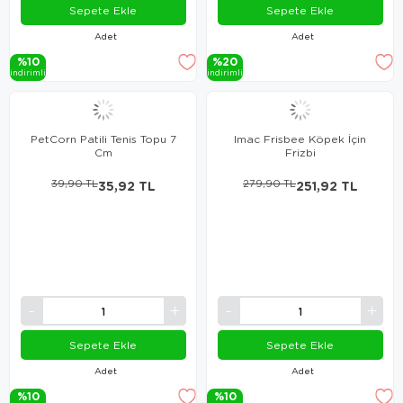
Sepete Ekle
Sepete Ekle
Adet
Adet
%10
%20
i̇ndi̇ri̇mli̇
i̇ndi̇ri̇mli̇
PetCorn Patili Tenis Topu 7
Imac Frisbee Köpek İçin
Cm
Frizbi
39,90 TL
35,92 TL
279,90 TL
251,92 TL
Sepete Ekle
Sepete Ekle
Adet
Adet
%10
%10