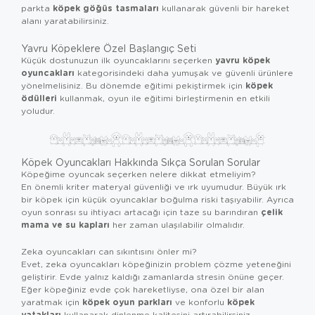
köpek göğüs tasmaları
parkta
kullanarak güvenli bir hareket
alanı yaratabilirsiniz.
Yavru Köpeklere Özel Başlangıç Seti
yavru köpek
Küçük dostunuzun ilk oyuncaklarını seçerken
oyuncakları
kategorisindeki daha yumuşak ve güvenli ürünlere
köpek
yönelmelisiniz. Bu dönemde eğitimi pekiştirmek için
ödülleri
kullanmak, oyun ile eğitimi birleştirmenin en etkili
yoludur.
Köpek Oyuncakları Hakkında Sıkça Sorulan Sorular
Köpeğime oyuncak seçerken nelere dikkat etmeliyim?
En önemli kriter materyal güvenliği ve ırk uyumudur. Büyük ırk
bir köpek için küçük oyuncaklar boğulma riski taşıyabilir. Ayrıca
çelik
oyun sonrası su ihtiyacı artacağı için taze su barındıran
mama ve su kapları
her zaman ulaşılabilir olmalıdır.
Zeka oyuncakları can sıkıntısını önler mi?
Evet, zeka oyuncakları köpeğinizin problem çözme yeteneğini
geliştirir. Evde yalnız kaldığı zamanlarda stresin önüne geçer.
Eğer köpeğiniz evde çok hareketliyse, ona özel bir alan
köpek oyun parkları
köpek
yaratmak için
ve konforlu
yatakları
kullanarak dinlenme kalitesini artırabilirsiniz.