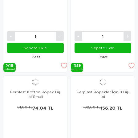
Sepete Ekle
Sepete Ekle
Adet
Adet
%19
%19
i̇ndi̇ri̇mli̇
i̇ndi̇ri̇mli̇
Ferplast Kotton Köpek Diş
Ferplast Köpekler İçin 8 Diş
İpi Small
İpi
91,00 TL
74,04 TL
192,00 TL
156,20 TL