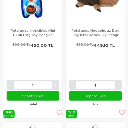
Petstages Invincibles Mini
Petstages Hedgehogz Dog
Plush Dog Toy Penguin
Toy Kirpi Köpek Oyuncağı
Köpek Oyuncağı
500,00 TL
450,00 TL
499,00 TL
449,10 TL
Sepete Ekle
Sepete Ekle
Adet
Adet
%10
%10
i̇ndi̇ri̇mli̇
i̇ndi̇ri̇mli̇