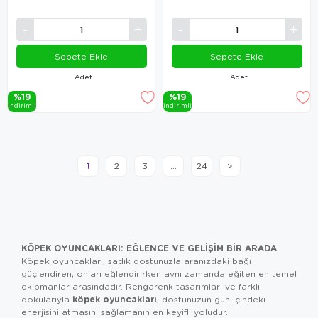
Sepete Ekle
Sepete Ekle
Adet
Adet
%19
%19
i̇ndi̇ri̇mli̇
i̇ndi̇ri̇mli̇
1
2
3
...
24
>
KÖPEK OYUNCAKLARI: EĞLENCE VE GELIŞIM BIR ARADA
Köpek oyuncakları, sadık dostunuzla aranızdaki bağı
güçlendiren, onları eğlendirirken aynı zamanda eğiten en temel
ekipmanlar arasındadır. Rengarenk tasarımları ve farklı
köpek oyuncakları
dokularıyla
, dostunuzun gün içindeki
enerjisini atmasını sağlamanın en keyifli yoludur.