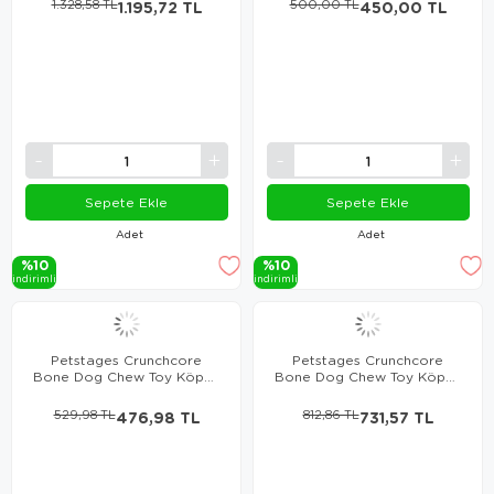
1.328,58 TL
1.195,72 TL
500,00 TL
450,00 TL
Sepete Ekle
Sepete Ekle
Adet
Adet
%10
%10
i̇ndi̇ri̇mli̇
i̇ndi̇ri̇mli̇
Petstages Crunchcore
Petstages Crunchcore
Bone Dog Chew Toy Köpek
Bone Dog Chew Toy Köpek
Oyuncağı - Small
Oyuncağı - Medium
529,98 TL
476,98 TL
812,86 TL
731,57 TL