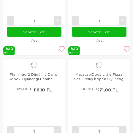
Sepete Ekle
Sepete Ekle
Adet
Adet
%10
%10
i̇ndi̇ri̇mli̇
i̇ndi̇ri̇mli̇
Flamingo 2 Dügümlü Diş İpi
MatatabiDogs Lıttle Pizza
Köpek Oyuncağı Pembe Gri
Sesli Pelüş Köpek Oyuncağı
22 Cm
129,00 TL
116,10 TL
190,00 TL
171,00 TL