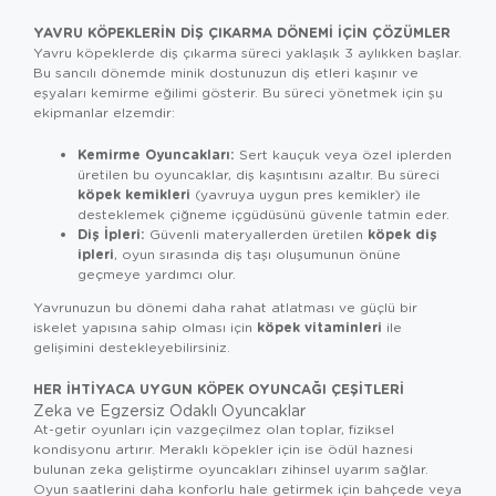
YAVRU KÖPEKLERIN DIŞ ÇIKARMA DÖNEMI İÇIN ÇÖZÜMLER
Yavru köpeklerde diş çıkarma süreci yaklaşık 3 aylıkken başlar.
Bu sancılı dönemde minik dostunuzun diş etleri kaşınır ve
eşyaları kemirme eğilimi gösterir. Bu süreci yönetmek için şu
ekipmanlar elzemdir:
Kemirme Oyuncakları:
Sert kauçuk veya özel iplerden
üretilen bu oyuncaklar, diş kaşıntısını azaltır. Bu süreci
köpek kemikleri
(yavruya uygun pres kemikler) ile
desteklemek çiğneme içgüdüsünü güvenle tatmin eder.
Diş İpleri:
köpek diş
Güvenli materyallerden üretilen
ipleri
, oyun sırasında diş taşı oluşumunun önüne
geçmeye yardımcı olur.
Yavrunuzun bu dönemi daha rahat atlatması ve güçlü bir
köpek vitaminleri
iskelet yapısına sahip olması için
ile
gelişimini destekleyebilirsiniz.
HER İHTIYACA UYGUN KÖPEK OYUNCAĞI ÇEŞITLERI
Zeka ve Egzersiz Odaklı Oyuncaklar
At-getir oyunları için vazgeçilmez olan toplar, fiziksel
kondisyonu artırır. Meraklı köpekler için ise ödül haznesi
bulunan zeka geliştirme oyuncakları zihinsel uyarım sağlar.
Oyun saatlerini daha konforlu hale getirmek için bahçede veya