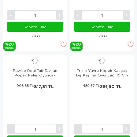
Sepete Ekle
Sepete Ekle
Adet
Adet
%20
%20
i̇ndi̇ri̇mli̇
i̇ndi̇ri̇mli̇
Pawise Real Tuff Tavşan
Trixie Yavru Köpek Kauçuk
Köpek Peluş Oyuncak
Diş Kaşıma Oyuncağı 10 Cm
908,68 TL
817,81 TL
489,37 TL
391,50 TL