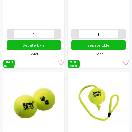
Sepete Ekle
Sepete Ekle
Adet
Adet
%10
%10
i̇ndi̇ri̇mli̇
i̇ndi̇ri̇mli̇