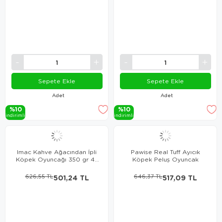
Sepete Ekle
Sepete Ekle
Adet
Adet
%10
%10
i̇ndi̇ri̇mli̇
i̇ndi̇ri̇mli̇
Imac Kahve Ağacından İpli
Pawise Real Tuff Ayıcık
Köpek Oyuncağı 350 gr 45
Köpek Peluş Oyuncak
cm
626,55 TL
501,24 TL
646,37 TL
517,09 TL