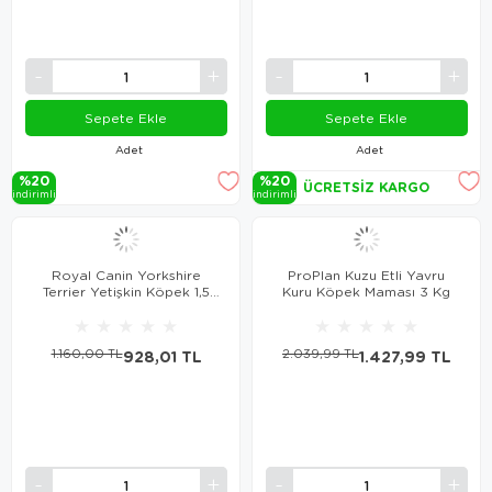
Sepete Ekle
Sepete Ekle
Adet
Adet
%20
%20
ÜCRETSIZ KARGO
i̇ndi̇ri̇mli̇
i̇ndi̇ri̇mli̇
Royal Canin Yorkshire
ProPlan Kuzu Etli Yavru
Terrier Yetişkin Köpek 1,5
Kuru Köpek Maması 3 Kg
Kg
★
★
★
★
★
★
★
★
★
★
1.160,00 TL
928,01 TL
2.039,99 TL
1.427,99 TL