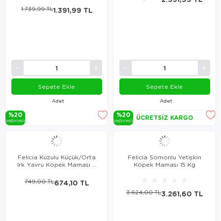
1.739,99 TL
1.391,99 TL
Sepete Ekle
Sepete Ekle
Adet
Adet
%20
%20
ÜCRETSIZ KARGO
i̇ndi̇ri̇mli̇
i̇ndi̇ri̇mli̇
Felicia Kuzulu Küçük/Orta
Felicia Somonlu Yetişkin
Irk Yavru Köpek Maması 3
Köpek Maması 15 Kg
Kg
★
★
★
★
★
749,00 TL
674,10 TL
3.624,00 TL
3.261,60 TL