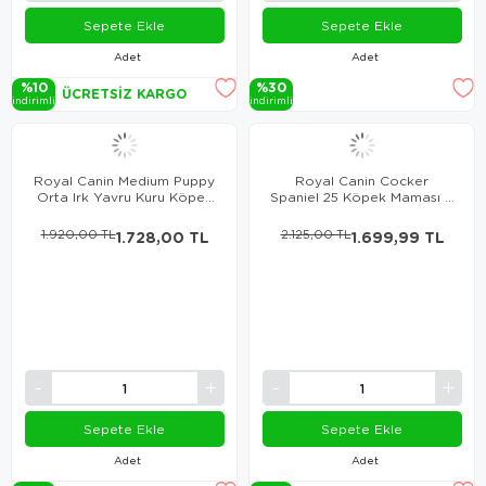
Sepete Ekle
Sepete Ekle
Adet
Adet
%10
%30
ÜCRETSIZ KARGO
i̇ndi̇ri̇mli̇
i̇ndi̇ri̇mli̇
Royal Canin Medium Puppy
Royal Canin Cocker
Orta Irk Yavru Kuru Köpek
Spaniel 25 Köpek Maması 3
Maması 4 Kg
Kg
1.920,00 TL
1.728,00 TL
2.125,00 TL
1.699,99 TL
Sepete Ekle
Sepete Ekle
Adet
Adet