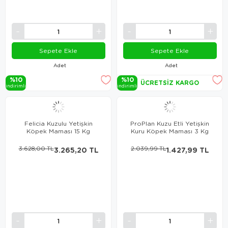
Sepete Ekle
Sepete Ekle
Adet
Adet
%10
%10
ÜCRETSIZ KARGO
i̇ndi̇ri̇mli̇
i̇ndi̇ri̇mli̇
Felicia Kuzulu Yetişkin
ProPlan Kuzu Etli Yetişkin
Köpek Maması 15 Kg
Kuru Köpek Maması 3 Kg
3.628,00 TL
3.265,20 TL
2.039,99 TL
1.427,99 TL