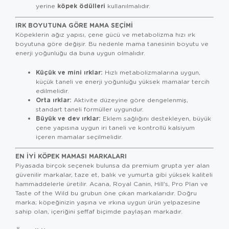
köpek ödülleri
yerine
kullanılmalıdır.
IRK BOYUTUNA GÖRE MAMA SEÇIMI
Köpeklerin ağız yapısı, çene gücü ve metabolizma hızı ırk
boyutuna göre değişir. Bu nedenle mama tanesinin boyutu ve
enerji yoğunluğu da buna uygun olmalıdır.
Küçük ve mini ırklar:
Hızlı metabolizmalarına uygun,
küçük taneli ve enerji yoğunluğu yüksek mamalar tercih
edilmelidir.
Orta ırklar:
Aktivite düzeyine göre dengelenmiş,
standart taneli formüller uygundur.
Büyük ve dev ırklar:
Eklem sağlığını destekleyen, büyük
çene yapısına uygun iri taneli ve kontrollü kalsiyum
içeren mamalar seçilmelidir.
EN İYI KÖPEK MAMASI MARKALARI
Piyasada birçok seçenek bulunsa da premium grupta yer alan
güvenilir markalar, taze et, balık ve yumurta gibi yüksek kaliteli
hammaddelerle üretilir. Acana, Royal Canin, Hill's, Pro Plan ve
Taste of the Wild bu grubun öne çıkan markalarıdır. Doğru
marka; köpeğinizin yaşına ve ırkına uygun ürün yelpazesine
sahip olan, içeriğini şeffaf biçimde paylaşan markadır.