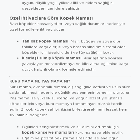
uygun, düşük yağlı, yüksek lifli ve eklem sağlığını
destekleyen içeriklere sahiptir.
Özel İhtiyaçlara Göre Köpek Maması
Bazı köpekler hassasiyetleri veya sağlık durumları nedeniyle
özel formüllere ihtiyaç duyar.
Tahılsız köpek maması
: Mısır, buğday ve soya gibi
tahıllara karşı alerjisi veya hassas sindirim sistemi olan
köpekler için idealdir; deri ve tüy sağlığını korur.
Kısırlaştırılmış köpek maması
: Kısırlaştırma sonrası
yavaşlayan metabolizmaya ve kilo alma eğilimine karşı
düşük kalorili olarak formüle edilmiştir.
KURU MAMA MI, YAŞ MAMA MI?
Kuru mama, ekonomik olması, diş sağlığına katkısı ve uzun süre
saklanabilmesi nedeniyle günlük beslenmenin temelini oluşturur.
Yaş mama ise yüksek su içeriği ve yoğun lezzetiyle iştahsız
köpekler için veya kuru mamaya tamamlayıcı olarak tercih
edilir. Birçok köpek sahibi, ikisini birleştirerek hem lezzet hem
sıvı alımını dengeler.
Öğünleri zenginleştirmek ve su alımını artırmak için
köpek konserve mamaları
kuru mamaya eklenebilir.
Eğitim ve pozitif pekiştirme sırasında ise ana öğün