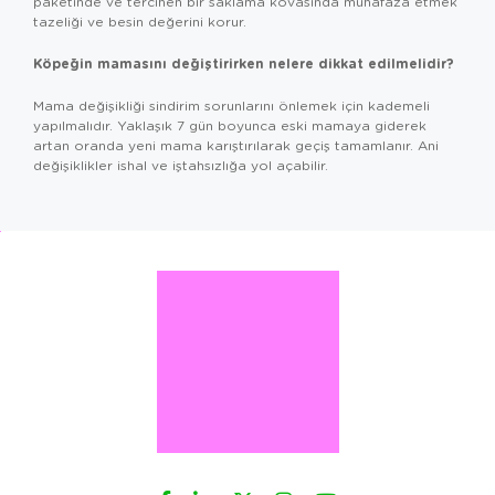
paketinde ve tercihen bir saklama kovasında muhafaza etmek
tazeliği ve besin değerini korur.
Köpeğin mamasını değiştirirken nelere dikkat edilmelidir?
Mama değişikliği sindirim sorunlarını önlemek için kademeli
yapılmalıdır. Yaklaşık 7 gün boyunca eski mamaya giderek
artan oranda yeni mama karıştırılarak geçiş tamamlanır. Ani
değişiklikler ishal ve iştahsızlığa yol açabilir.