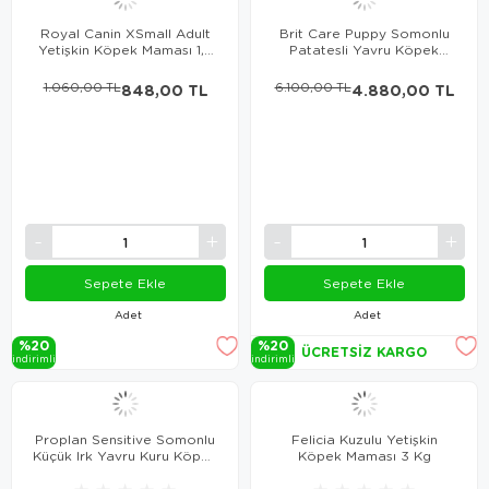
Royal Canin XSmall Adult
Brit Care Puppy Somonlu
Yetişkin Köpek Maması 1,5
Patatesli Yavru Köpek
Kg
Maması 12 Kg
1.060,00 TL
848,00 TL
6.100,00 TL
4.880,00 TL
Sepete Ekle
Sepete Ekle
Adet
Adet
%20
%20
ÜCRETSIZ KARGO
i̇ndi̇ri̇mli̇
i̇ndi̇ri̇mli̇
Proplan Sensitive Somonlu
Felicia Kuzulu Yetişkin
Küçük Irk Yavru Kuru Köpek
Köpek Maması 3 Kg
Maması 3 Kg