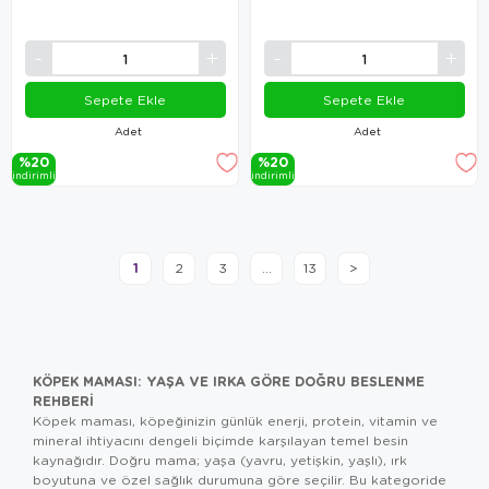
Sepete Ekle
Sepete Ekle
Adet
Adet
%20
%20
i̇ndi̇ri̇mli̇
i̇ndi̇ri̇mli̇
1
2
3
...
13
>
KÖPEK MAMASI: YAŞA VE IRKA GÖRE DOĞRU BESLENME
REHBERI
Köpek maması, köpeğinizin günlük enerji, protein, vitamin ve
mineral ihtiyacını dengeli biçimde karşılayan temel besin
kaynağıdır. Doğru mama; yaşa (yavru, yetişkin, yaşlı), ırk
boyutuna ve özel sağlık durumuna göre seçilir. Bu kategoride