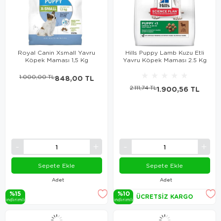
Royal Canin Xsmall Yavru
Hills Puppy Lamb Kuzu Etli
Köpek Maması 1,5 Kg
Yavru Köpek Maması 2.5 Kg
★
★
★
★
★
1.000,00 TL
848,00 TL
2.111,74 TL
1.900,56 TL
Sepete Ekle
Sepete Ekle
Adet
Adet
%15
%10
ÜCRETSIZ KARGO
i̇ndi̇ri̇mli̇
i̇ndi̇ri̇mli̇