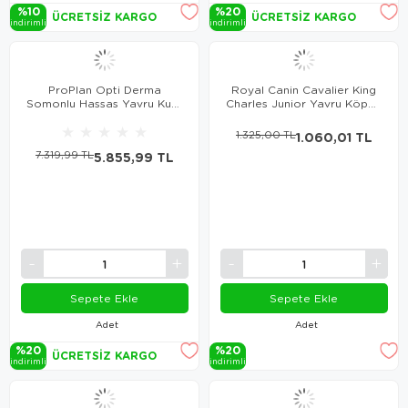
%10
%20
ÜCRETSIZ KARGO
ÜCRETSIZ KARGO
i̇ndi̇ri̇mli̇
i̇ndi̇ri̇mli̇
ProPlan Opti Derma
Royal Canin Cavalier King
Somonlu Hassas Yavru Kuru
Charles Junior Yavru Köpek
Köpek Maması 12 Kg
Maması 1.5 Kg
★
★
★
★
★
1.325,00 TL
1.060,01 TL
7.319,99 TL
5.855,99 TL
Sepete Ekle
Sepete Ekle
Adet
Adet
%20
%20
ÜCRETSIZ KARGO
i̇ndi̇ri̇mli̇
i̇ndi̇ri̇mli̇