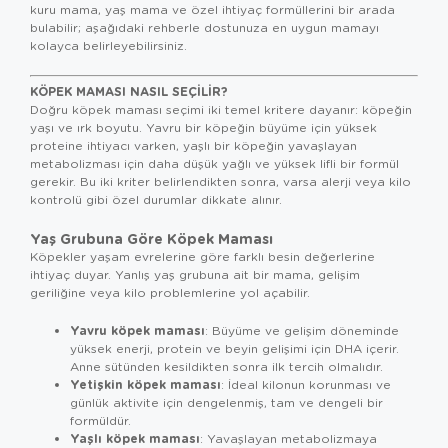
kuru mama, yaş mama ve özel ihtiyaç formüllerini bir arada
bulabilir; aşağıdaki rehberle dostunuza en uygun mamayı
kolayca belirleyebilirsiniz.
KÖPEK MAMASI NASIL SEÇILIR?
Doğru köpek maması seçimi iki temel kritere dayanır: köpeğin
yaşı ve ırk boyutu. Yavru bir köpeğin büyüme için yüksek
proteine ihtiyacı varken, yaşlı bir köpeğin yavaşlayan
metabolizması için daha düşük yağlı ve yüksek lifli bir formül
gerekir. Bu iki kriter belirlendikten sonra, varsa alerji veya kilo
kontrolü gibi özel durumlar dikkate alınır.
Yaş Grubuna Göre Köpek Maması
Köpekler yaşam evrelerine göre farklı besin değerlerine
ihtiyaç duyar. Yanlış yaş grubuna ait bir mama, gelişim
geriliğine veya kilo problemlerine yol açabilir.
Yavru köpek maması
: Büyüme ve gelişim döneminde
yüksek enerji, protein ve beyin gelişimi için DHA içerir.
Anne sütünden kesildikten sonra ilk tercih olmalıdır.
Yetişkin köpek maması
: İdeal kilonun korunması ve
günlük aktivite için dengelenmiş, tam ve dengeli bir
formüldür.
Yaşlı köpek maması
: Yavaşlayan metabolizmaya