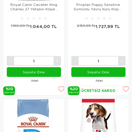
Royal Canin Cavalier King
Proplan Puppy Sensitive
Charles 27 Yetişkin Köpek
Somonlu Yavru Kuru Köpek
Maması 1,5 Kg
Maması 3 Kg
★
★
★
★
★
★
★
★
★
★
1.160,00 TL
1.044,00 TL
2.159,99 TL
1.727,99 TL
Sepete Ekle
Sepete Ekle
Adet
Adet
%10
%20
ÜCRETSIZ KARGO
i̇ndi̇ri̇mli̇
i̇ndi̇ri̇mli̇