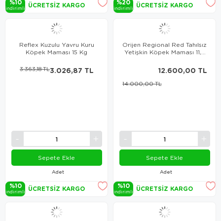
%10
%20
ÜCRETSIZ KARGO
ÜCRETSIZ KARGO
i̇ndi̇ri̇mli̇
i̇ndi̇ri̇mli̇
Reflex Kuzulu Yavru Kuru
Orijen Regional Red Tahılsız
Köpek Maması 15 Kg
Yetişkin Köpek Maması 11,4
Kg
3.363,18 TL
3.026,87 TL
12.600,00 TL
14.000,00 TL
Sepete Ekle
Sepete Ekle
Adet
Adet
%10
%10
ÜCRETSIZ KARGO
ÜCRETSIZ KARGO
i̇ndi̇ri̇mli̇
i̇ndi̇ri̇mli̇