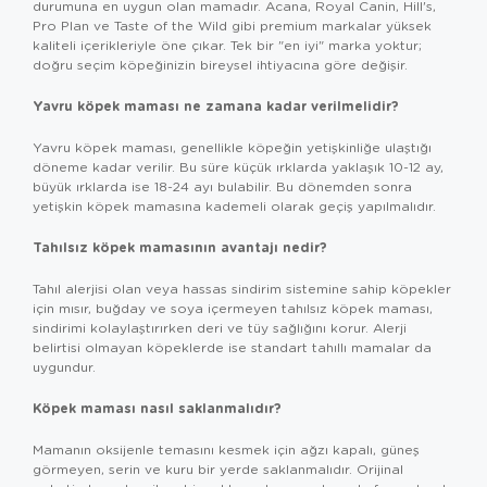
durumuna en uygun olan mamadır. Acana, Royal Canin, Hill's,
Pro Plan ve Taste of the Wild gibi premium markalar yüksek
kaliteli içerikleriyle öne çıkar. Tek bir "en iyi" marka yoktur;
doğru seçim köpeğinizin bireysel ihtiyacına göre değişir.
Yavru köpek maması ne zamana kadar verilmelidir?
Yavru köpek maması, genellikle köpeğin yetişkinliğe ulaştığı
döneme kadar verilir. Bu süre küçük ırklarda yaklaşık 10-12 ay,
büyük ırklarda ise 18-24 ayı bulabilir. Bu dönemden sonra
yetişkin köpek mamasına kademeli olarak geçiş yapılmalıdır.
Tahılsız köpek mamasının avantajı nedir?
Tahıl alerjisi olan veya hassas sindirim sistemine sahip köpekler
için mısır, buğday ve soya içermeyen tahılsız köpek maması,
sindirimi kolaylaştırırken deri ve tüy sağlığını korur. Alerji
belirtisi olmayan köpeklerde ise standart tahıllı mamalar da
uygundur.
Köpek maması nasıl saklanmalıdır?
Mamanın oksijenle temasını kesmek için ağzı kapalı, güneş
görmeyen, serin ve kuru bir yerde saklanmalıdır. Orijinal