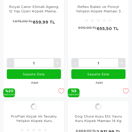
Royal Canin XSmall Ageing
Reflex Balıklı ve Pirinçli
12 Yaş Üzeri Köpek Maması
Yetişkin Köpek Maması 3
1.5 Kg
Kg
★
★
★
★
★
1.075,00 TL
859,99 TL
690,00 TL
655,50 TL
Sepete Ekle
Sepete Ekle
Adet
Adet
%20
%5
i̇ndi̇ri̇mli̇
i̇ndi̇ri̇mli̇
ProPlan Küçük Irk Tavuklu
Dog Chow Kuzu Etli Yavru
Yetişkin Köpek Kuru
Kuru Köpek Maması 14 Kg
Maması 3 Kg
★
★
★
★
★
3.664,99 TL
2.931,99 TL