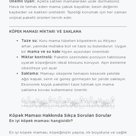
Önemli Uyarı:
Açıkta satılan mamalardan uzak durmalısınız.
Hava ile temas eden mama çabuk bayatlar, besin değerini
kaybeder ve bakteri üretebilir. Tazeliği korumak için her zaman
orijinal paketli ürünleri tercih edin.
KÖPEK MAMASI MIKTARI VE SAKLAMA
Taze su:
Kuru mama tüketen köpeklerin su ihtiyacı
artar; yanında mutlaka bol ve taze su bulundurun. Uygun
mama ve su kabı
bir
hijyen açısından önemlidir.
Miktar kontrolü:
Paketin üzerindeki porsiyon tablosuna
uyarak köpeğinizin ideal kilosunu koruyun. Aşırı besleme
obeziteye yol açar.
Saklama:
Mamayı oksijenle temasını kesecek şekilde
ağzı kapalı, serin ve güneş görmeyen bir yerde saklayın.
Ekonomik büyük paketleri taze tutmak için mama
saklama kovası kullanmanız önerilir.
Köpek Maması Hakkında Sıkça Sorulan Sorular
En iyi köpek maması hangisidir?
En iyi köpek maması, köpeğinizin yaşına, ırk boyutuna ve sağlık