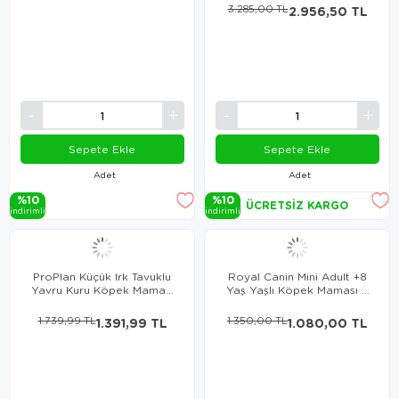
3.285,00 TL
2.956,50 TL
Sepete Ekle
Sepete Ekle
Adet
Adet
%10
%10
ÜCRETSIZ KARGO
i̇ndi̇ri̇mli̇
i̇ndi̇ri̇mli̇
ProPlan Küçük Irk Tavuklu
Royal Canin Mini Adult +8
Yavru Kuru Köpek Maması
Yaş Yaşlı Köpek Maması 2
3 Kg
Kg
1.739,99 TL
1.391,99 TL
1.350,00 TL
1.080,00 TL