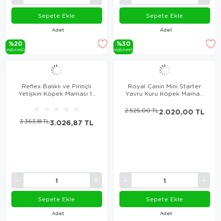
Sepete Ekle
Sepete Ekle
Adet
Adet
%20
%30
i̇ndi̇ri̇mli̇
i̇ndi̇ri̇mli̇
Reflex Balıklı ve Pirinçli
Royal Canin Mini Starter
Yetişkin Köpek Maması 15
Yavru Kuru Köpek Maması
Kg
4 Kg
★
★
★
★
★
2.525,00 TL
2.020,00 TL
3.363,18 TL
3.026,87 TL
Sepete Ekle
Sepete Ekle
Adet
Adet