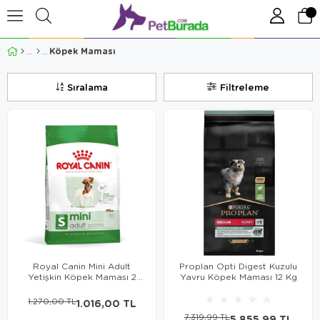
Köpek Maması
Sıralama
Filtreleme
Royal Canin Mini Adult
Proplan Opti Digest Kuzulu
Yetişkin Köpek Maması 2
Yavru Köpek Maması 12 Kg
Kg
★
★
★
★
★
1.270,00 TL
1.016,00 TL
7.319,99 TL
5.855,99 TL