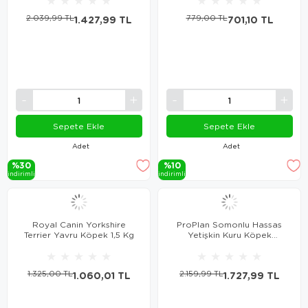
★
★
★
★
★
★
★
★
★
★
2.039,99 TL
1.427,99 TL
779,00 TL
701,10 TL
Sepete Ekle
Sepete Ekle
Adet
Adet
%30
%10
i̇ndi̇ri̇mli̇
i̇ndi̇ri̇mli̇
Royal Canin Yorkshire
ProPlan Somonlu Hassas
Terrier Yavru Köpek 1,5 Kg
Yetişkin Kuru Köpek
Maması 3 Kg
★
★
★
★
★
★
★
★
★
★
1.325,00 TL
1.060,01 TL
2.159,99 TL
1.727,99 TL