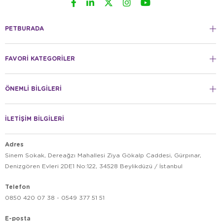
PETBURADA
FAVORİ KATEGORİLER
ÖNEMLİ BİLGİLERİ
İLETİŞİM BİLGİLERİ
Adres
Sinem Sokak, Dereağzı Mahallesi Ziya Gökalp Caddesi, Gürpınar,
Denizgören Evleri 2DE1 No:122, 34528 Beylikdüzü / İstanbul
Telefon
0850 420 07 38 - 0549 377 51 51
E-posta