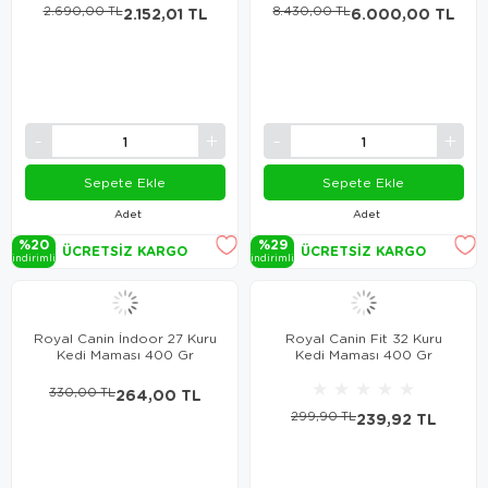
2.690,00 TL
2.152,01 TL
8.430,00 TL
6.000,00 TL
Sepete Ekle
Sepete Ekle
Adet
Adet
%20
%29
ÜCRETSIZ KARGO
ÜCRETSIZ KARGO
i̇ndi̇ri̇mli̇
i̇ndi̇ri̇mli̇
Royal Canin İndoor 27 Kuru
Royal Canin Fit 32 Kuru
Kedi Maması 400 Gr
Kedi Maması 400 Gr
★
★
★
★
★
330,00 TL
264,00 TL
299,90 TL
239,92 TL