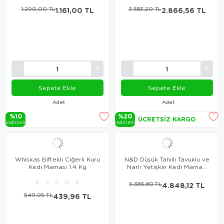
1.290,00 TL
1.161,00 TL
3.583,20 TL
2.866,56 TL
Sepete Ekle
Sepete Ekle
Adet
Adet
%10
%20
ÜCRETSIZ KARGO
i̇ndi̇ri̇mli̇
i̇ndi̇ri̇mli̇
Whiskas Biftekli Ciğerli Kuru
N&D Düşük Tahıllı Tavuklu ve
Kedi Maması 1.4 Kg
Narlı Yetişkin Kedi Maması
10 Kg
★
★
★
★
★
5.386,80 TL
4.848,12 TL
549,95 TL
439,96 TL