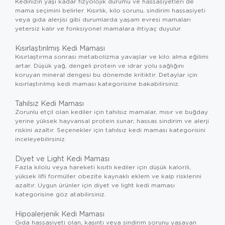
Kedinizin yaşı kadar fizyolojik durumu ve hassasiyetleri de
mama seçimini belirler. Kısırlık, kilo sorunu, sindirim hassasiyeti
veya gıda alerjisi gibi durumlarda yaşam evresi mamaları
yetersiz kalır ve fonksiyonel mamalara ihtiyaç duyulur.
Kısırlaştırılmış Kedi Maması
Kısırlaştırma sonrası metabolizma yavaşlar ve kilo alma eğilimi
artar. Düşük yağ, dengeli protein ve idrar yolu sağlığını
koruyan mineral dengesi bu dönemde kritiktir. Detaylar için
kısırlaştırılmış kedi maması
kategorisine bakabilirsiniz.
Tahılsız Kedi Maması
Zorunlu etçil olan kediler için tahılsız mamalar, mısır ve buğday
yerine yüksek hayvansal protein sunar; hassas sindirim ve alerji
riskini azaltır. Seçenekler için
tahılsız kedi maması
kategorisini
inceleyebilirsiniz.
Diyet ve Light Kedi Maması
Fazla kilolu veya hareketi kısıtlı kediler için düşük kalorili,
yüksek lifli formüller obezite kaynaklı eklem ve kalp risklerini
azaltır. Uygun ürünler için
diyet ve light kedi maması
kategorisine göz atabilirsiniz.
Hipoalerjenik Kedi Maması
Gıda hassasiyeti olan, kaşıntı veya sindirim sorunu yaşayan