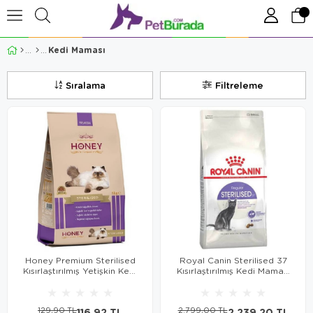
Kedi Maması
Sıralama
Filtreleme
Honey Premium Sterilised
Royal Canin Sterilised 37
Kısırlaştırılmış Yetişkin Kedi
Kısırlaştırılmış Kedi Maması
Maması 1 Kg
4 Kg
★
★
★
★
★
★
★
★
★
★
129,90 TL
116,92 TL
2.799,00 TL
2.239,20 TL