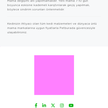
Mama değişimi ani yapılmamalıdır. Yeni mama 7-10 gün
boyunca eskisine kademeli karıştırılarak geçiş yapılmalı,
böylece sindirim sorunları önlenmelidir.
Kedinizin ihtiyacı olan tüm
kedi malzemeleri
ve dünyaca ünlü
mama markalarına uygun fiyatlarla Petburada güvencesiyle
ulaşabilirsiniz.