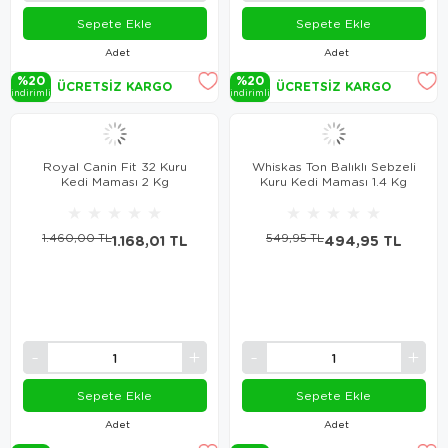
Sepete Ekle
Sepete Ekle
Adet
Adet
%20
%20
ÜCRETSIZ KARGO
ÜCRETSIZ KARGO
i̇ndi̇ri̇mli̇
i̇ndi̇ri̇mli̇
Royal Canin Fit 32 Kuru
Whiskas Ton Balıklı Sebzeli
Kedi Maması 2 Kg
Kuru Kedi Maması 1.4 Kg
★
★
★
★
★
★
★
★
★
★
1.460,00 TL
1.168,01 TL
549,95 TL
494,95 TL
Sepete Ekle
Sepete Ekle
Adet
Adet