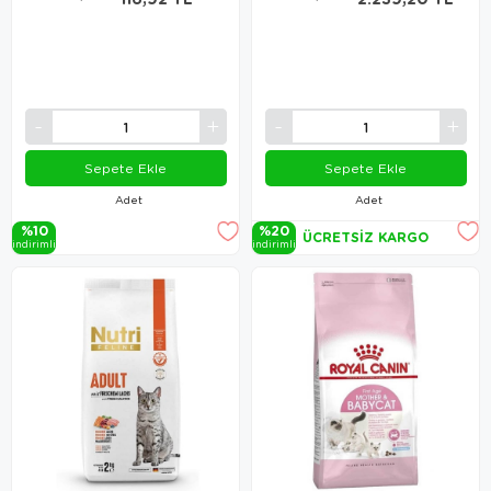
Sepete Ekle
Sepete Ekle
Adet
Adet
%10
%20
ÜCRETSIZ KARGO
i̇ndi̇ri̇mli̇
i̇ndi̇ri̇mli̇