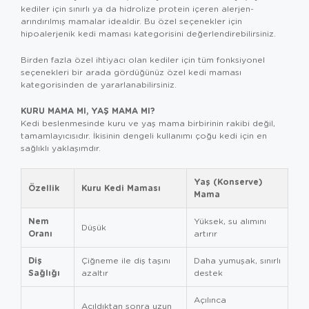
kediler için sınırlı ya da hidrolize protein içeren alerjen-
arındırılmış mamalar idealdir. Bu özel seçenekler için
hipoalerjenik kedi maması
kategorisini değerlendirebilirsiniz.
Birden fazla özel ihtiyacı olan kediler için tüm fonksiyonel
seçenekleri bir arada gördüğünüz
özel kedi maması
kategorisinden de yararlanabilirsiniz.
KURU MAMA MI, YAŞ MAMA MI?
Kedi beslenmesinde kuru ve yaş mama birbirinin rakibi değil,
tamamlayıcısıdır. İkisinin dengeli kullanımı çoğu kedi için en
sağlıklı yaklaşımdır.
Yaş (Konserve)
Özellik
Kuru Kedi Maması
Mama
Nem
Yüksek, su alımını
Düşük
Oranı
artırır
Diş
Çiğneme ile diş taşını
Daha yumuşak, sınırlı
Sağlığı
azaltır
destek
Açılınca
Açıldıktan sonra uzun