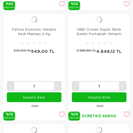
%10
%10
i̇ndi̇ri̇mli̇
i̇ndi̇ri̇mli̇
Felicia Somonlu Yetişkin
N&D Ocean Düşük Tahıllı
Kedi Maması 2 Kg
Balıklı Portakallı Yetişkin
Kedi Maması 10 Kg
★
★
★
★
★
★
★
★
★
★
610,00 TL
549,00 TL
5.386,80 TL
4.848,12 TL
Sepete Ekle
Sepete Ekle
Adet
Adet
%10
%10
ÜCRETSIZ KARGO
i̇ndi̇ri̇mli̇
i̇ndi̇ri̇mli̇