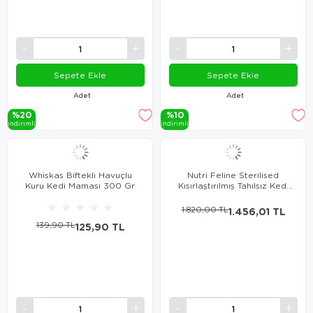
Sepete Ekle
Sepete Ekle
Adet
Adet
%20
%10
i̇ndi̇ri̇mli̇
i̇ndi̇ri̇mli̇
Whiskas Biftekli Havuçlu
Nutri Feline Sterilised
Kuru Kedi Maması 300 Gr
Kısırlaştırılmış Tahılsız Kedi
Maması 2 kg
★
★
★
★
★
1.820,00 TL
1.456,01 TL
139,90 TL
125,90 TL