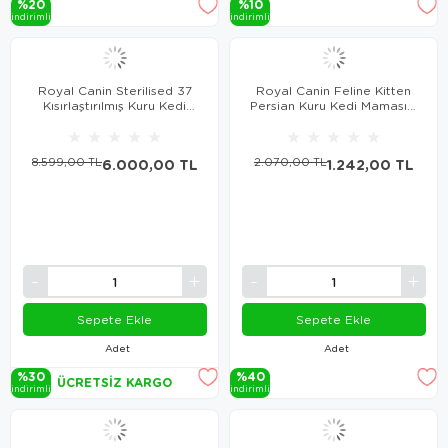
%20
%10
i̇ndi̇ri̇mli̇
i̇ndi̇ri̇mli̇
Royal Canin Sterilised 37
Royal Canin Feline Kitten
Kısırlaştırılmış Kuru Kedi
Persian Kuru Kedi Maması 2
Maması 15 Kg
Kg
★
★
★
★
★
★
★
★
★
★
8.599,00 TL
6.000,00 TL
2.070,00 TL
1.242,00 TL
Sepete Ekle
Sepete Ekle
Adet
Adet
%30
%40
ÜCRETSIZ KARGO
i̇ndi̇ri̇mli̇
i̇ndi̇ri̇mli̇