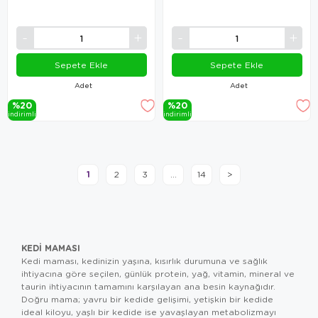
Sepete Ekle
Sepete Ekle
Adet
Adet
%20
%20
i̇ndi̇ri̇mli̇
i̇ndi̇ri̇mli̇
1
2
3
...
14
>
KEDI MAMASI
Kedi maması, kedinizin yaşına, kısırlık durumuna ve sağlık
ihtiyacına göre seçilen, günlük protein, yağ, vitamin, mineral ve
taurin ihtiyacının tamamını karşılayan ana besin kaynağıdır.
Doğru mama; yavru bir kedide gelişimi, yetişkin bir kedide
ideal kiloyu, yaşlı bir kedide ise yavaşlayan metabolizmayı