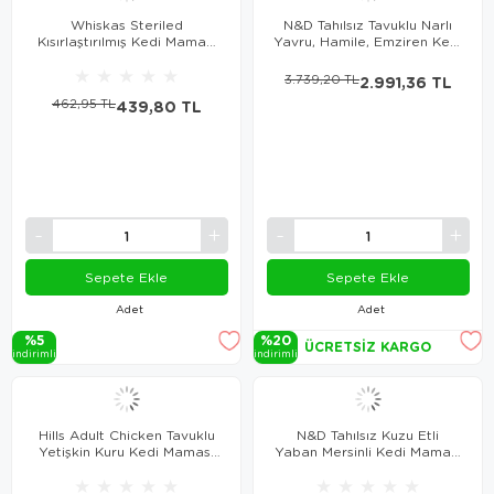
Whiskas Steriled
N&D Tahılsız Tavuklu Narlı
Kısırlaştırılmış Kedi Maması
Yavru, Hamile, Emziren Kedi
1.4 Kg
Maması 5 Kg
★
★
★
★
★
3.739,20 TL
2.991,36 TL
462,95 TL
439,80 TL
Sepete Ekle
Sepete Ekle
Adet
Adet
%5
%20
ÜCRETSIZ KARGO
i̇ndi̇ri̇mli̇
i̇ndi̇ri̇mli̇
Hills Adult Chicken Tavuklu
N&D Tahılsız Kuzu Etli
Yetişkin Kuru Kedi Maması
Yaban Mersinli Kedi Maması
1.5 Kg
5 Kg
★
★
★
★
★
★
★
★
★
★