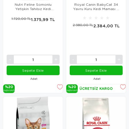
Nutri Feline Somonlu
Royal Canin BabyCat 34
Yetişkin Tahılsız Kedi
Yavru Kuru Kedi Maması 4
Maması 2 kg
Kg
★
★
★
★
★
1.720,00 TL
1.375,99 TL
2.980,00 TL
2.384,00 TL
Sepete Ekle
Sepete Ekle
Adet
Adet
%20
%20
ÜCRETSIZ KARGO
i̇ndi̇ri̇mli̇
i̇ndi̇ri̇mli̇