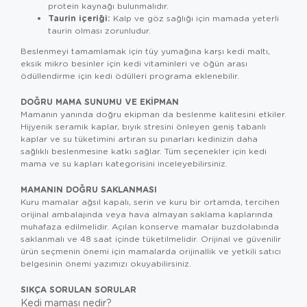
protein kaynağı bulunmalıdır.
Taurin içeriği:
Kalp ve göz sağlığı için mamada yeterli
taurin olması zorunludur.
Beslenmeyi tamamlamak için tüy yumağına karşı
kedi maltı
,
eksik mikro besinler için
kedi vitaminleri
ve öğün arası
ödüllendirme için
kedi ödülleri
programa eklenebilir.
DOĞRU MAMA SUNUMU VE EKIPMAN
Mamanın yanında doğru ekipman da beslenme kalitesini etkiler.
Hijyenik seramik kaplar, bıyık stresini önleyen geniş tabanlı
kaplar ve su tüketimini artıran su pınarları kedinizin daha
sağlıklı beslenmesine katkı sağlar. Tüm seçenekler için
kedi
mama ve su kapları
kategorisini inceleyebilirsiniz.
MAMANIN DOĞRU SAKLANMASI
Kuru mamalar ağsıl kapalı, serin ve kuru bir ortamda, tercihen
orijinal ambalajında veya hava almayan saklama kaplarında
muhafaza edilmelidir. Açılan konserve mamalar buzdolabında
saklanmalı ve 48 saat içinde tüketilmelidir. Orijinal ve güvenilir
ürün seçmenin önemi için
mamalarda orijinallik ve yetkili satıcı
belgesinin önemi
yazımızı okuyabilirsiniz.
SIKÇA SORULAN SORULAR
Kedi maması nedir?