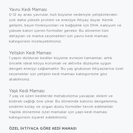
Yavru Kedi Maması
0-12 ay arası yavrular, hızlı büyüme nedeniyle yetişkinlerden
çok daha yüksek protein ve enerjiye ihtiyaç duyar. Kemik
gelişimi, beyin fonksiyonları ve bağışıklık için DHA, kalsiyum ve
yüksek kalori içeren formüller gerekir. Bu dönemin tüm
detayları ve marka seçenekleri için
yavru kedi maması
kategorisini inceleyebilirsiniz.
Yetişkin Kedi Maması
1 yaşını dolduran kediler büyüme evresini tamamlar; artık
öncelik ideal kiloyu korumak ve aktivite düzeyine uygun
dengeli enerjiyi sağlamaktır. Bu yaş grubunun ihtiyaçlarına özel
seçenekler için
yetişkin kedi maması
kategorisine göz
atabilirsiniz.
Yaşlı Kedi Maması
7 yaş ve üzeri kedilerde metabolizma yavaşlar, eklem ve
böbrek sağlığı öne çıkar. Bu dönemde kalorisi dengelenmiş,
sindirimi kolay ve organ dostu formüller tercih edilmelidir.
Yaşlılık dönemine özel mamalar için
yaşlı kedi maması
kategorisini ziyaret edebilirsiniz.
ÖZEL İHTIYACA GÖRE KEDI MAMASI