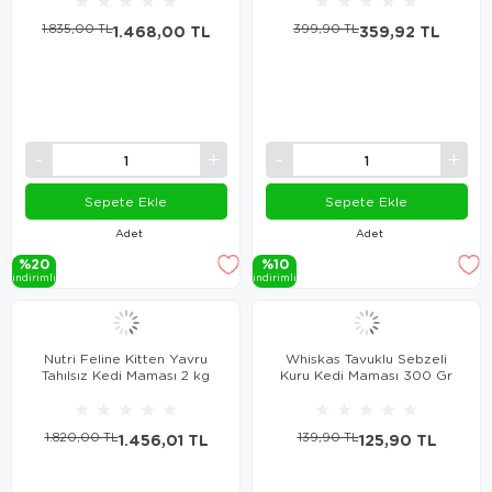
★
★
★
★
★
★
★
★
★
★
1.835,00 TL
1.468,00 TL
399,90 TL
359,92 TL
Sepete Ekle
Sepete Ekle
Adet
Adet
%20
%10
i̇ndi̇ri̇mli̇
i̇ndi̇ri̇mli̇
Nutri Feline Kitten Yavru
Whiskas Tavuklu Sebzeli
Tahılsız Kedi Maması 2 kg
Kuru Kedi Maması 300 Gr
★
★
★
★
★
★
★
★
★
★
1.820,00 TL
1.456,01 TL
139,90 TL
125,90 TL