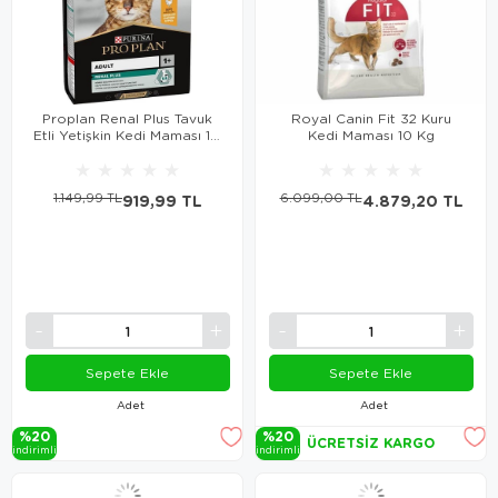
Proplan Renal Plus Tavuk
Royal Canin Fit 32 Kuru
Etli Yetişkin Kedi Maması 1.5
Kedi Maması 10 Kg
Kg
★
★
★
★
★
★
★
★
★
★
1.149,99 TL
919,99 TL
6.099,00 TL
4.879,20 TL
Sepete Ekle
Sepete Ekle
Adet
Adet
%20
%20
ÜCRETSIZ KARGO
i̇ndi̇ri̇mli̇
i̇ndi̇ri̇mli̇