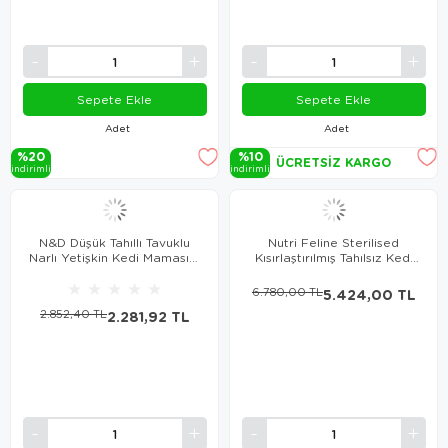
Sepete Ekle
Sepete Ekle
Adet
Adet
%20
%10
ÜCRETSIZ KARGO
i̇ndi̇ri̇mli̇
i̇ndi̇ri̇mli̇
N&D Düşük Tahıllı Tavuklu
Nutri Feline Sterilised
Narlı Yetişkin Kedi Maması 5
Kısırlaştırılmış Tahılsız Kedi
Kg
Maması 10 kg
★
★
★
★
★
6.780,00 TL
5.424,00 TL
2.852,40 TL
2.281,92 TL