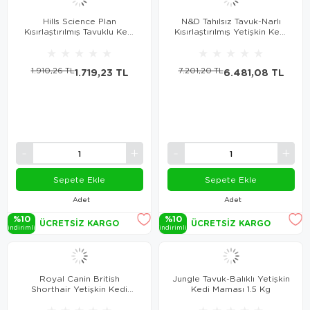
Hills Science Plan
N&D Tahılsız Tavuk-Narlı
Kısırlaştırılmış Tavuklu Kedi
Kısırlaştırılmış Yetişkin Kedi
Maması 1.5 Kg
Maması 10 Kg
★
★
★
★
★
★
★
★
★
★
1.910,26 TL
1.719,23 TL
7.201,20 TL
6.481,08 TL
Sepete Ekle
Sepete Ekle
Adet
Adet
%10
%10
ÜCRETSIZ KARGO
ÜCRETSIZ KARGO
i̇ndi̇ri̇mli̇
i̇ndi̇ri̇mli̇
Royal Canin British
Jungle Tavuk-Balıklı Yetişkin
Shorthair Yetişkin Kedi
Kedi Maması 1.5 Kg
Maması 2 Kg