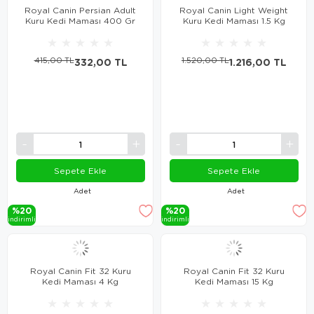
Royal Canin Persian Adult
Royal Canin Light Weight
Kuru Kedi Maması 400 Gr
Kuru Kedi Maması 1.5 Kg
★
★
★
★
★
★
★
★
★
★
415,00 TL
332,00 TL
1.520,00 TL
1.216,00 TL
Sepete Ekle
Sepete Ekle
Adet
Adet
%20
%20
i̇ndi̇ri̇mli̇
i̇ndi̇ri̇mli̇
Royal Canin Fit 32 Kuru
Royal Canin Fit 32 Kuru
Kedi Maması 4 Kg
Kedi Maması 15 Kg
★
★
★
★
★
★
★
★
★
★