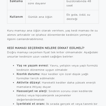
Saklama
buzdolabında 48
süre dayanır
saat
Ek gıda, ödül, su
Kullanım
Günlük ana öğün
desteği
Kuru mamayı ana öğün olarak verirken,
yaş kedi maması
ile su
alımını artırabilir ve iştahsız dönemlerde kedinizin yemeye
ilgisini canlandırabilirsiniz.
KEDI MAMASI SEÇERKEN NELERE DIKKAT EDILMELI?
Doğru mamayı seçerken fiyat tek kriter olmamalıdır. Aşağıdaki
unsurlar kedinizin uzun vadeli sağlığını belirler:
Yaş ve yaşam evresi:
Yavru, yetişkin veya yaşlı formülü
kedinizin dönemine uygun olmalıdır.
Kısırlık durumu:
Kısır kediler için özel düşük yağlı
formüller tercih edilmelidir.
Aktivite düzeyi:
Hareketli kediler daha yüksek enerjili
mamalara ihtiyaç duyar.
Hassasiyet ve alerji:
Sindirim sorunu olan kedilerde
tahılsız veya hipoalerjenik seçenekler
değerlendirilmelidir.
İçerikteki et oranı:
İlk sırada gerçek et veya tanımlı bir