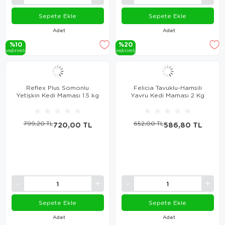
Sepete Ekle
Sepete Ekle
Adet
Adet
%10
%20
i̇ndi̇ri̇mli̇
i̇ndi̇ri̇mli̇
Reflex Plus Somonlu
Felicia Tavuklu-Hamsili
Yetişkin Kedi Maması 1.5 kg
Yavru Kedi Maması 2 Kg
★
★
★
★
★
★
★
★
★
★
799,20 TL
720,00 TL
652,00 TL
586,80 TL
Sepete Ekle
Sepete Ekle
Adet
Adet