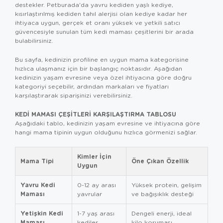
destekler. Petburada'da yavru kediden yaşlı kediye,
kısırlaştırılmış kediden tahıl alerjisi olan kediye kadar her
ihtiyaca uygun, gerçek et oranı yüksek ve yetkili satıcı
güvencesiyle sunulan tüm kedi maması çeşitlerini bir arada
bulabilirsiniz.
Bu sayfa, kedinizin profiline en uygun mama kategorisine
hızlıca ulaşmanız için bir başlangıç noktasıdır. Aşağıdan
kedinizin yaşam evresine veya özel ihtiyacına göre doğru
kategoriyi seçebilir, ardından markaları ve fiyatları
karşılaştırarak siparişinizi verebilirsiniz.
KEDI MAMASI ÇEŞITLERI KARŞILAŞTIRMA TABLOSU
Aşağıdaki tablo, kedinizin yaşam evresine ve ihtiyacına göre
hangi mama tipinin uygun olduğunu hızlıca görmenizi sağlar.
Kimler İçin
Mama Tipi
Öne Çıkan Özellik
Uygun
Yavru Kedi
0-12 ay arası
Yüksek protein, gelişim
Maması
yavrular
ve bağışıklık desteği
Yetişkin Kedi
1-7 yaş arası
Dengeli enerji, ideal
Maması
kediler
kilo koruması