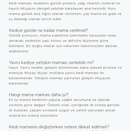
Kedi maması, kedilerin günlük protein, yağ, vitamin, mineral ve
taurin ihtiyacını dengeli şekilde karşılayan ana besindir. Kuru
mama günlük ana öğün olarak verilirken, yaş mama ek gıda ve
su desteği olarak tercih edilir.
Kediye günde ne kadar mama verilmeli?
Günlük porsiyon, mama paketinin üzerindeki tavsiyeler esas
alınarak; kedinizin yaşı, kilosu ve aktivite düzeyine göre
belirlenir. En doğru miktar için veteriner hekiminizden destek
alabilirsiniz.
Yavru kediye yetişkin maması verilebilir mi?
Hayır. Yavru kediler gelişim döneminde daha yüksek protein ve
enerjiye ihtiyaç duyar; mutlaka yavru kedi maması ile
beslenmelidir. Yetişkin maması yavrunun gelişim ihtiyacını
karşılamaz.
Hangi mama markası daha iyi?
En iyi marka kedinizin yaşına, sağlık durumuna ve damak
zevkine göre değişir. Önemli olan, içeriğinde ilk sırada gerçek
et bulunan, yaşam evresine uygun ve yetkili satıcıdan alınan
orijinal bir mama seçmektir.
Kedi mamasını değiştirirken nelere dikkat edilmeli?