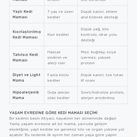
Yaşlı Kedi
7 yaş ve üzeri
Düşük kalori, eklem
Maması
kediler
and böbrek desteği
Düşük yağ, kilo
Kısırlaştırılmış
Kısır kediler
kontrolü, idrar yolu
Kedi Maması
desteği
Hassas
Mısır, buğday, soya
Tahılsız Kedi
sindirim ve
içermez; yüksek
Maması
alerji riski
protein
Diyet ve Light
Fazla kilolu
Düşük kalori, tok tutan
Mama
kediler
lif oranı
Hipoalerjenik
Gıda alerjisi
Sınırlı/hidrolize protein,
Mama
olan kediler
alerjen arındırılmış
YAŞAM EVRESINE GÖRE KEDI MAMASI SEÇIMI
Bir kedinin besin ihtiyacı, hayatının her döneminde değişir.
Yanlış yaşam evresine ait bir mama, yavruda gelişim
eksikliğine, yaşlı kedide ise gereksiz kilo ve organ yüküne yol
açabilir. Bu nedenle ilk ayrım her zaman yaşa göre yapılır.