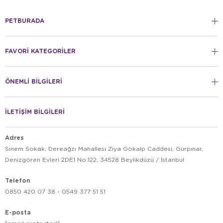
PETBURADA
FAVORİ KATEGORİLER
ÖNEMLİ BİLGİLERİ
İLETİŞİM BİLGİLERİ
Adres
Sinem Sokak, Dereağzı Mahallesi Ziya Gökalp Caddesi, Gürpınar,
Denizgören Evleri 2DE1 No:122, 34528 Beylikdüzü / İstanbul
Telefon
0850 420 07 38 - 0549 377 51 51
E-posta