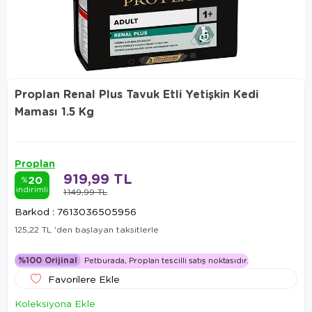
Proplan Renal Plus Tavuk Etli Yetişkin Kedi
Maması 1.5 Kg
Proplan
919,99 TL
20
%
indirimli
1.149,99 TL
Barkod
:
7613036505956
125,22 TL
'den başlayan taksitlerle
%100 Orijinal
Petburada, Proplan tescilli satış noktasıdır.
Favorilere Ekle
Koleksiyona Ekle