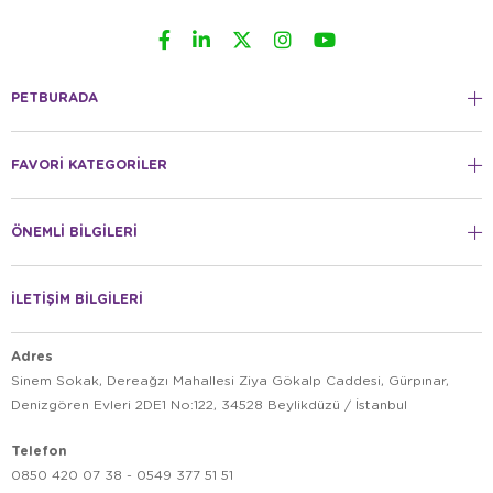
PETBURADA
FAVORİ KATEGORİLER
ÖNEMLİ BİLGİLERİ
İLETİŞİM BİLGİLERİ
Adres
Sinem Sokak, Dereağzı Mahallesi Ziya Gökalp Caddesi, Gürpınar,
Denizgören Evleri 2DE1 No:122, 34528 Beylikdüzü / İstanbul
Telefon
0850 420 07 38 - 0549 377 51 51