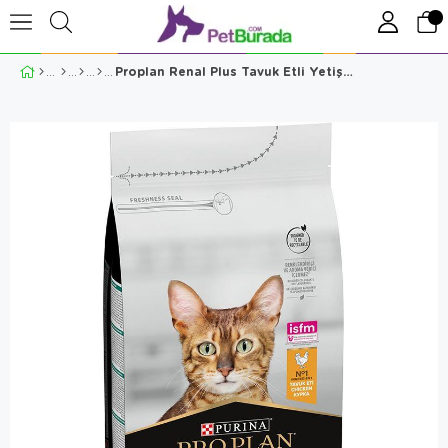
Proplan Renal Plus Tavuk Etli Yetişkin Kedi Maması 1.5 Kg