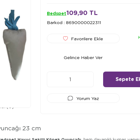
109,90 TL
Bedspet
Barkod
:
8690000022311
Favorilere Ekle
Gelince Haber Ver
Yorum Yaz
lar
(0)
Ödeme Seçenekleri
yuncağı 23 cm
Bedspet Havuç Şekilli Köpek Oyuncağı
, hem dayanıklı kumaş yapısı