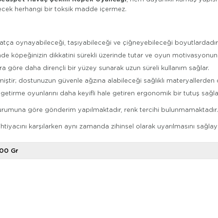
lecek herhangi bir toksik madde içermez.
atça oynayabileceği, taşıyabileceği ve çiğneyebileceği boyutlardadır
e köpeğinizin dikkatini sürekli üzerinde tutar ve oyun motivasyonunu 
ara göre daha dirençli bir yüzey sunarak uzun süreli kullanım sağlar.
iştir; dostunuzun güvenle ağzına alabileceği sağlıklı materyallerden 
tirme oyunlarını daha keyifli hale getiren ergonomik bir tutuş sağla
ok durumuna göre gönderim yapılmaktadır, renk tercihi bulunmamaktadır.
 ihtiyacını karşılarken aynı zamanda zihinsel olarak uyarılmasını sağlaya
00 Gr