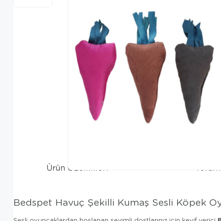
Ürün Özellikleri
Yorum
Bedspet Havuç Şekilli Kumaş Sesli Köpek O
Sesli oyuncaklardan hoşlanan sevimli dostlarınız için keyif verici