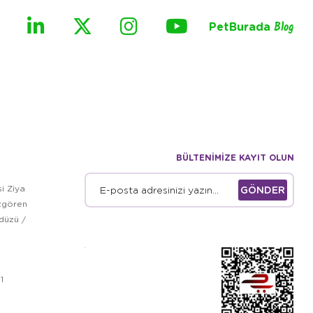
PetBurada
Blog
BÜLTENİMİZE KAYIT OLUN
i Ziya
GÖNDER
zgören
kdüzü /
1