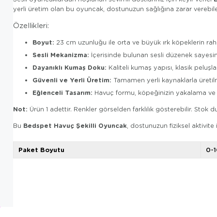
yerli üretim olan bu oyuncak, dostunuzun sağlığına zarar verebi
Özellikleri:
Boyut:
23 cm uzunluğu ile orta ve büyük ırk köpeklerin rah
Sesli Mekanizma:
İçerisinde bulunan sesli düzenek sayesind
Dayanıklı Kumaş Doku:
Kaliteli kumaş yapısı, klasik peluşl
Güvenli ve Yerli Üretim:
Tamamen yerli kaynaklarla üretilm
Eğlenceli Tasarım:
Havuç formu, köpeğinizin yakalama ve ge
Not:
Ürün 1 adettir. Renkler görselden farklılık gösterebilir. St
Bedspet Havuç Şekilli Oyuncak
Bu
, dostunuzun fiziksel aktivite
Paket Boyutu
0-1