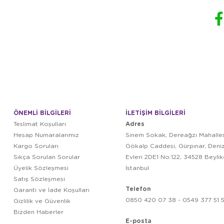
ÖNEMLİ BİLGİLERİ
İLETİŞİM BİLGİLERİ
Adres
Teslimat Koşulları
Hesap Numaralarımız
Sinem Sokak, Dereağzı Mahalles
Kargo Soruları
Gökalp Caddesi, Gürpınar, Deni
Sıkça Sorulan Sorular
Evleri 2DE1 No:122, 34528 Beyli
Üyelik Sözleşmesi
İstanbul
Satış Sözleşmesi
Telefon
Garanti ve İade Koşulları
0850 420 07 38 - 0549 377 51 5
Gizlilik ve Güvenlik
Bizden Haberler
E-posta