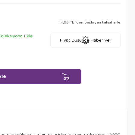
14,96 TL
'den başlayan taksitlerle
Koleksiyona Ekle
Fiyat Düşünce Haber Ver
Ürün Önerileri
 hem de eğlenceli tasarımıyla ideal bir oyun arkadaşıdır. %100