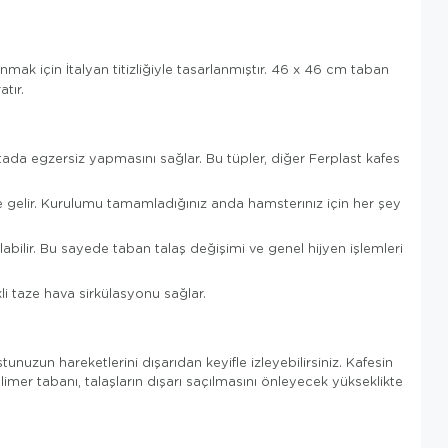
mak için İtalyan titizliğiyle tasarlanmıştır. 46 x 46 cm taban
tır.
otada egzersiz yapmasını sağlar. Bu tüpler, diğer Ferplast kafes
te gelir. Kurulumu tamamladığınız anda hamsterınız için her şey
abilir. Bu sayede taban talaş değişimi ve genel hijyen işlemleri
li taze hava sirkülasyonu sağlar.
tunuzun hareketlerini dışarıdan keyifle izleyebilirsiniz. Kafesin
mer tabanı, talaşların dışarı saçılmasını önleyecek yükseklikte