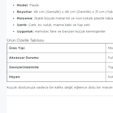
Model:
Paula
Boyutlar:
46 cm (Genişlik) x 46 cm (Derinlik) x 31 cm (Yük
Malzeme:
Statik boyalı metal tel ve non-toksik plastik tab
İçerik:
Çark, ev, suluk, mama kabı ve tüp seti
Uygunluk:
Hamster, fare ve benzeri küçük kemirgenler
Ürün Özellik Tablosu
Ürün Tipi
Mo
Aksesuar Durumu
Ful
Genişletilebilirlik
Tüp
Hijyen
Kol
Küçük dostunuza sadece bir kafes değil, eğlence dolu bir macera 