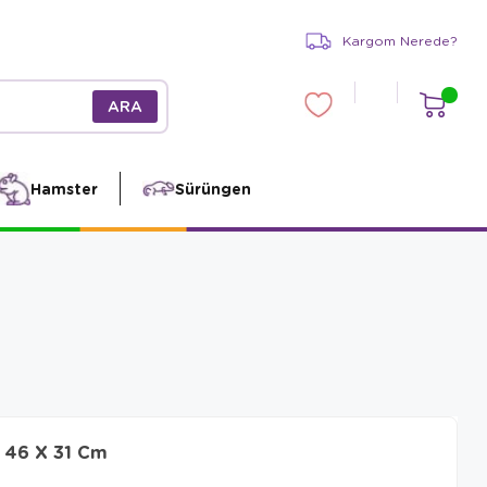
Kargom Nerede?
Hamster
Sürüngen
X 46 X 31 Cm