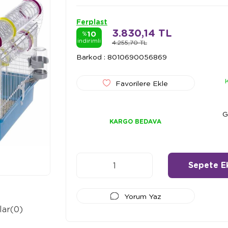
Ferplast
3.830,14 TL
10
%
indirimli
4.255,70 TL
Barkod
:
8010690056869
Favorilere Ekle
G
KARGO BEDAVA
Yorum Yaz
lar
(0)
Ödeme Seçenekleri