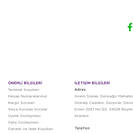
ÖNEMLİ BİLGİLERİ
İLETİŞİM BİLGİLERİ
Adres
Teslimat Koşulları
Hesap Numaralarımız
Sinem Sokak, Dereağzı Mahalles
Kargo Soruları
Gökalp Caddesi, Gürpınar, Deni
Sıkça Sorulan Sorular
Evleri 2DE1 No:122, 34528 Beyli
Üyelik Sözleşmesi
İstanbul
Satış Sözleşmesi
Telefon
Garanti ve İade Koşulları