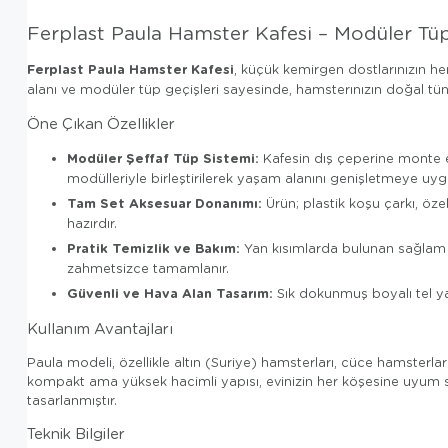
Ferplast Paula Hamster Kafesi – Modüler Tü
Ferplast Paula Hamster Kafesi
, küçük kemirgen dostlarınızın hem
alanı ve modüler tüp geçişleri sayesinde, hamsterınızın doğal tü
Öne Çıkan Özellikler
Modüler Şeffaf Tüp Sistemi:
Kafesin dış çeperine monte ed
modülleriyle birleştirilerek yaşam alanını genişletmeye uy
Tam Set Aksesuar Donanımı:
Ürün; plastik koşu çarkı, öze
hazırdır.
Pratik Temizlik ve Bakım:
Yan kısımlarda bulunan sağlam kl
zahmetsizce tamamlanır.
Güvenli ve Hava Alan Tasarım:
Sık dokunmuş boyalı tel yap
Kullanım Avantajları
Paula modeli, özellikle altın (Suriye) hamsterları, cüce hamsterlar v
kompakt ama yüksek hacimli yapısı, evinizin her köşesine uyum sa
tasarlanmıştır.
Teknik Bilgiler