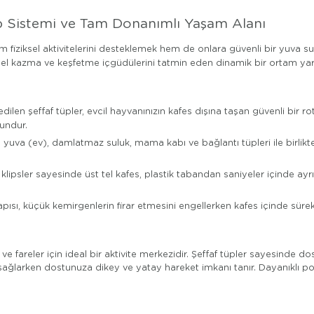
p Sistemi ve Tam Donanımlı Yaşam Alanı
 fiziksel aktivitelerini desteklemek hem de onlara güvenli bir yuva sun
nel kazma ve keşfetme içgüdülerini tatmin eden dinamik bir ortam yara
ilen şeffaf tüpler, evcil hayvanınızın kafes dışına taşan güvenli bir r
gundur.
l yuva (ev), damlatmaz suluk, mama kabı ve bağlantı tüpleri ile birlik
ipsler sayesinde üst tel kafes, plastik tabandan saniyeler içinde ayrıl
ısı, küçük kemirgenlerin firar etmesini engellerken kafes içinde sürek
e fareler için ideal bir aktivite merkezidir. Şeffaf tüpler sayesinde dos
ğlarken dostunuza dikey ve yatay hareket imkanı tanır. Dayanıklı poli