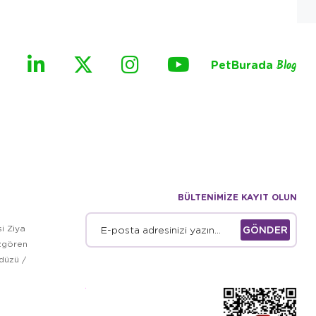
PetBurada
Blog
BÜLTENİMİZE KAYIT OLUN
i Ziya
GÖNDER
zgören
kdüzü /