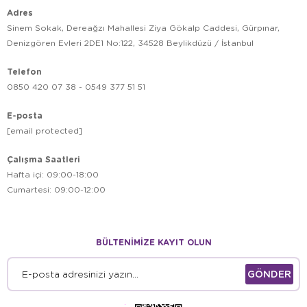
Ferplast köpek tasmaları dayanıklı mı?
Adres
Sinem Sokak, Dereağzı Mahallesi Ziya Gökalp Caddesi, Gürpınar,
Evcil dostunuza İtalyan kalitesinde bir yaşam alanı sunmak için
Denizgören Evleri 2DE1 No:122, 34528 Beylikdüzü / İstanbul
Ferplast
aksesuarlarını tercih edin. Aradığınız tüm modelleri
Petburada
yetkili satıcı
güvencesi ve hızlı gönderim
Telefon
avantajıyla hemen sipariş verebilirsiniz!
0850 420 07 38 - 0549 377 51 51
E-posta
[email protected]
Çalışma Saatleri
Hafta içi: 09:00-18:00
Cumartesi: 09:00-12:00
BÜLTENİMİZE KAYIT OLUN
GÖNDER