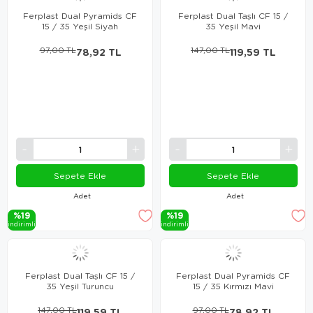
Ferplast Dual Pyramids CF
Ferplast Dual Taşlı CF 15 /
15 / 35 Yeşil Siyah
35 Yeşil Mavi
97,00 TL
78,92 TL
147,00 TL
119,59 TL
Sepete Ekle
Sepete Ekle
Adet
Adet
%19
%19
i̇ndi̇ri̇mli̇
i̇ndi̇ri̇mli̇
Ferplast Dual Taşlı CF 15 /
Ferplast Dual Pyramids CF
35 Yeşil Turuncu
15 / 35 Kırmızı Mavi
147,00 TL
119,59 TL
97,00 TL
78,92 TL