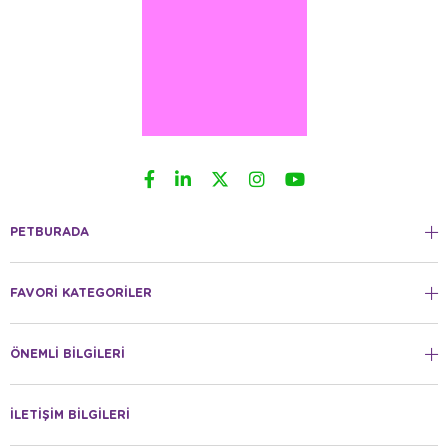
Güvenlik ve Konfor:
Minik dostlarınız için ev içerisinde
geniş, havadar ve kaçışları önleyen ultra güvenli yaşam
alanları yaratır.
Ergonomik Tasarım:
Kolay temizlenebilir taban yapıları,
modüler eklentileri ve zengin aksesuar çeşitliliği ile hem
hayvan sahiplerine hem de canlılara pratiklik sağlar.
Dayanıklı Malzeme:
Paslanmaya dayanıklı teller ve
toksik madde içermeyen plastik bileşenler ile uzun yıllar
güvenle kullanılır.
PETBURADA
FERPLAST HAKKINDA SIKÇA SORULAN SORULAR
FAVORİ KATEGORİLER
Ferplast hangi ülkenin markasıdır?
Ferplast kafeslerinin temizliği kolay mı?
ÖNEMLİ BİLGİLERİ
Atlas taşıma çantaları ne kadar güvenli?
Ferplast ürünleri orijinal mi?
İLETİŞİM BİLGİLERİ