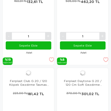
163,01 TL
132,61 TL
505,00 TL
462,20 TL
Sepete Ekle
Sepete Ekle
Adet
Adet
%19
%8
i̇ndi̇ri̇mli̇
i̇ndi̇ri̇mli̇
Ferplast Club G 20 / 120
Ferplast Daytona G 20 /
Köpek Gezdirme Tasması
120 Cm Soft Gezdirme
Pembe
Tasması Siyah
223,00 TL
181,42 TL
370,00 TL
301,02 TL