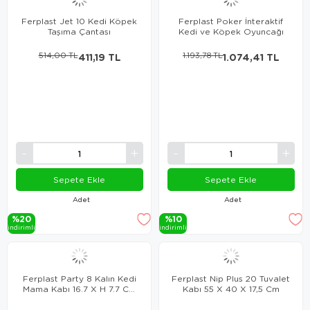
Ferplast Jet 10 Kedi Köpek
Ferplast Poker İnteraktif
Taşıma Çantası
Kedi ve Köpek Oyuncağı
514,00 TL
411,19 TL
1.193,78 TL
1.074,41 TL
Sepete Ekle
Sepete Ekle
Adet
Adet
%20
%10
i̇ndi̇ri̇mli̇
i̇ndi̇ri̇mli̇
Ferplast Party 8 Kalın Kedi
Ferplast Nip Plus 20 Tuvalet
Mama Kabı 16.7 X H 7.7 Cm
Kabı 55 X 40 X 17,5 Cm
1 Lt.