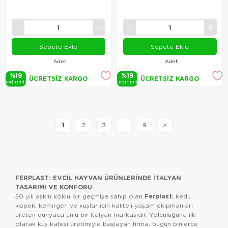
Sepete Ekle
Sepete Ekle
Adet
Adet
%19
%19
ÜCRETSIZ KARGO
ÜCRETSIZ KARGO
i̇ndi̇ri̇mli̇
i̇ndi̇ri̇mli̇
1
2
3
...
9
>
FERPLAST: EVCIL HAYVAN ÜRÜNLERINDE İTALYAN
TASARIMI VE KONFORU
Ferplast
50 yılı aşkın köklü bir geçmişe sahip olan
; kedi,
köpek, kemirgen ve kuşlar için kaliteli yaşam ekipmanları
üreten dünyaca ünlü bir İtalyan markasıdır. Yolculuğuna ilk
olarak kuş kafesi üretimiyle başlayan firma, bugün binlerce