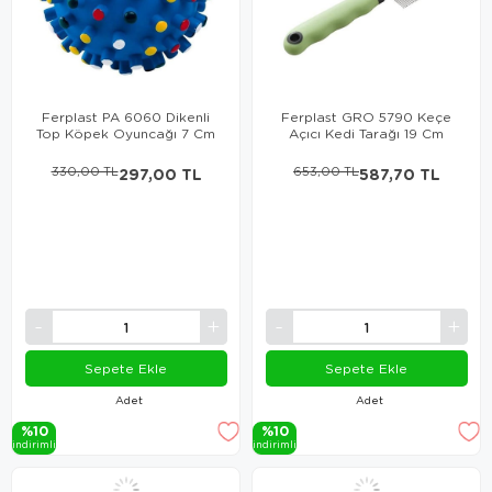
Ferplast PA 6060 Dikenli
Ferplast GRO 5790 Keçe
Top Köpek Oyuncağı 7 Cm
Açıcı Kedi Tarağı 19 Cm
330,00 TL
297,00 TL
653,00 TL
587,70 TL
Sepete Ekle
Sepete Ekle
Adet
Adet
%10
%10
i̇ndi̇ri̇mli̇
i̇ndi̇ri̇mli̇