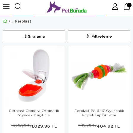
Ferplast
Sıralama
Filtreleme
Ferplast Cometa Otomatik
Ferplast PA 6417 Oyuncaklı
Yiyecek Dağıtıcısı
Köpek Diş İpi 19cm
1.266,00 TL
1.029,96 TL
449,90 TL
404,92 TL