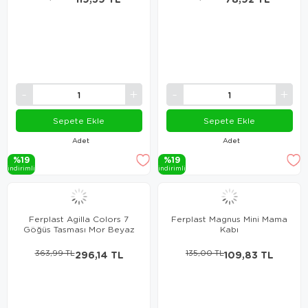
Sepete Ekle
Sepete Ekle
Adet
Adet
%19
%19
i̇ndi̇ri̇mli̇
i̇ndi̇ri̇mli̇
Ferplast Agilla Colors 7
Ferplast Magnus Mini Mama
Göğüs Tasması Mor Beyaz
Kabı
363,99 TL
296,14 TL
135,00 TL
109,83 TL