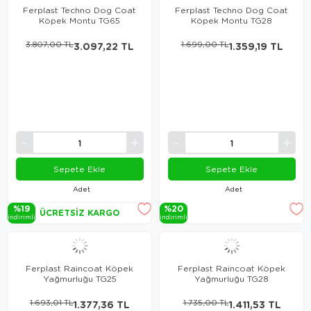
Ferplast Techno Dog Coat
Ferplast Techno Dog Coat
Köpek Montu TG65
Köpek Montu TG28
3.807,00 TL
3.097,22 TL
1.699,00 TL
1.359,19 TL
Sepete Ekle
Sepete Ekle
Adet
Adet
%19
%20
ÜCRETSIZ KARGO
i̇ndi̇ri̇mli̇
i̇ndi̇ri̇mli̇
Ferplast Raincoat Köpek
Ferplast Raincoat Köpek
Yağmurluğu TG25
Yağmurluğu TG28
1.693,01 TL
1.377,36 TL
1.735,00 TL
1.411,53 TL