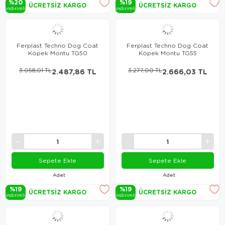
%20
%19
ÜCRETSIZ KARGO
ÜCRETSIZ KARGO
i̇ndi̇ri̇mli̇
i̇ndi̇ri̇mli̇
Ferplast Techno Dog Coat
Ferplast Techno Dog Coat
Köpek Montu TG50
Köpek Montu TG55
3.058,01 TL
2.487,86 TL
3.277,00 TL
2.666,03 TL
Sepete Ekle
Sepete Ekle
Adet
Adet
%19
%19
ÜCRETSIZ KARGO
ÜCRETSIZ KARGO
i̇ndi̇ri̇mli̇
i̇ndi̇ri̇mli̇