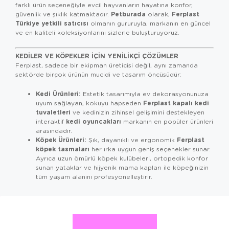
farklı ürün seçeneğiyle evcil hayvanların hayatına konfor,
Petburada
Ferplast
güvenlik ve şıklık katmaktadır.
olarak,
Türkiye yetkili satıcısı
olmanın gururuyla, markanın en güncel
ve en kaliteli koleksiyonlarını sizlerle buluşturuyoruz.
KEDILER VE KÖPEKLER İÇIN YENILIKÇI ÇÖZÜMLER
Ferplast, sadece bir ekipman üreticisi değil, aynı zamanda
sektörde birçok ürünün mucidi ve tasarım öncüsüdür:
Kedi Ürünleri:
Estetik tasarımıyla ev dekorasyonunuza
Ferplast kapalı kedi
uyum sağlayan, kokuyu hapseden
tuvaletleri
ve kedinizin zihinsel gelişimini destekleyen
kedi oyuncakları
interaktif
markanın en popüler ürünleri
arasındadır.
Köpek Ürünleri:
Ferplast
Şık, dayanıklı ve ergonomik
köpek tasmaları
her ırka uygun geniş seçenekler sunar.
Ayrıca uzun ömürlü köpek kulübeleri, ortopedik konfor
sunan yataklar ve hijyenik mama kapları ile köpeğinizin
tüm yaşam alanını profesyonelleştirir.
KUŞ VE KEMIRGENLERIN GÜVENLI YAŞAM ALANLARI
Tavşan, hamster ve kuşlar için üretilen Ferplast kafesleri,
malzeme kalitesi ve güvenlik standartlarıyla dünya çapında bir
referans noktasıdır: