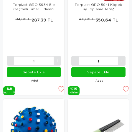
Ferplast GRO 5934 Ele
Ferplast GRO 5941 Köpek
Geçmeli Tımar Eldiveni
Tüy Toplama Tarağı
314,00 TL
287,39 TL
431,00 TL
350,64 TL
Sepete Ekle
Sepete Ekle
Adet
Adet
%8
%19
i̇ndi̇ri̇mli̇
i̇ndi̇ri̇mli̇