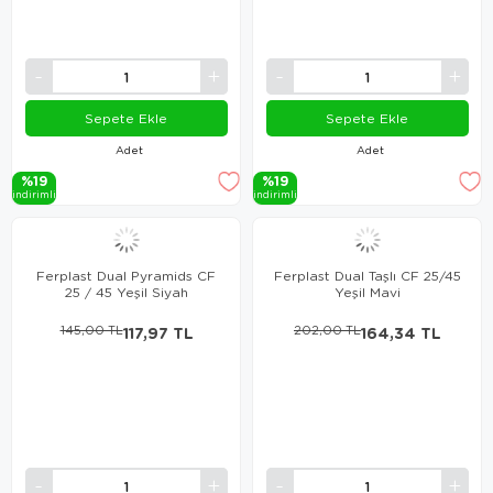
Sepete Ekle
Sepete Ekle
Adet
Adet
%19
%19
i̇ndi̇ri̇mli̇
i̇ndi̇ri̇mli̇
Ferplast Dual Pyramids CF
Ferplast Dual Taşlı CF 25/45
25 / 45 Yeşil Siyah
Yeşil Mavi
145,00 TL
117,97 TL
202,00 TL
164,34 TL