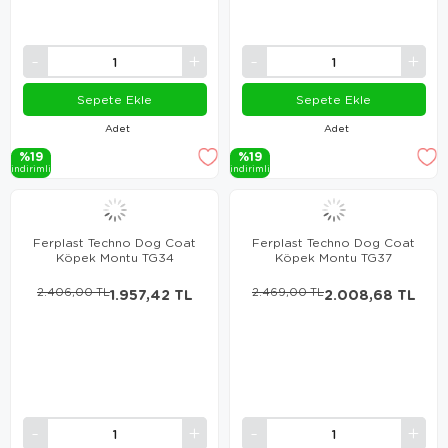
Sepete Ekle
Sepete Ekle
Adet
Adet
%19
%19
i̇ndi̇ri̇mli̇
i̇ndi̇ri̇mli̇
Ferplast Techno Dog Coat
Ferplast Techno Dog Coat
Köpek Montu TG34
Köpek Montu TG37
2.406,00 TL
1.957,42 TL
2.469,00 TL
2.008,68 TL