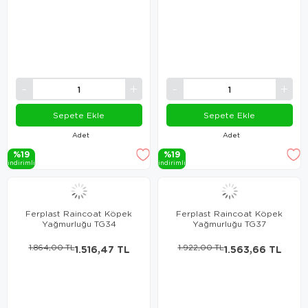
Sepete Ekle
Sepete Ekle
Adet
Adet
%19
%19
i̇ndi̇ri̇mli̇
i̇ndi̇ri̇mli̇
Ferplast Raincoat Köpek
Ferplast Raincoat Köpek
Yağmurluğu TG34
Yağmurluğu TG37
1.864,00 TL
1.516,47 TL
1.922,00 TL
1.563,66 TL