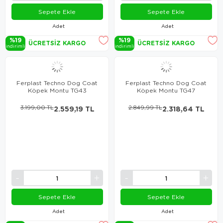
Sepete Ekle
Sepete Ekle
Adet
Adet
%19
%19
ÜCRETSIZ KARGO
ÜCRETSIZ KARGO
i̇ndi̇ri̇mli̇
i̇ndi̇ri̇mli̇
Ferplast Techno Dog Coat
Ferplast Techno Dog Coat
Köpek Montu TG43
Köpek Montu TG47
3.199,00 TL
2.559,19 TL
2.849,99 TL
2.318,64 TL
Sepete Ekle
Sepete Ekle
Adet
Adet