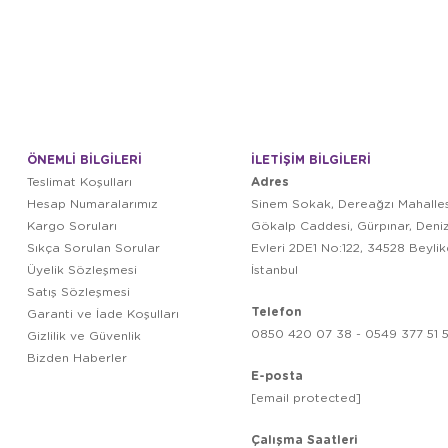
ÖNEMLİ BİLGİLERİ
İLETİŞİM BİLGİLERİ
Adres
Teslimat Koşulları
Hesap Numaralarımız
Sinem Sokak, Dereağzı Mahalles
Kargo Soruları
Gökalp Caddesi, Gürpınar, Deni
Sıkça Sorulan Sorular
Evleri 2DE1 No:122, 34528 Beyli
Üyelik Sözleşmesi
İstanbul
Satış Sözleşmesi
Telefon
Garanti ve İade Koşulları
0850 420 07 38 - 0549 377 51 5
Gizlilik ve Güvenlik
Bizden Haberler
E-posta
[email protected]
Çalışma Saatleri