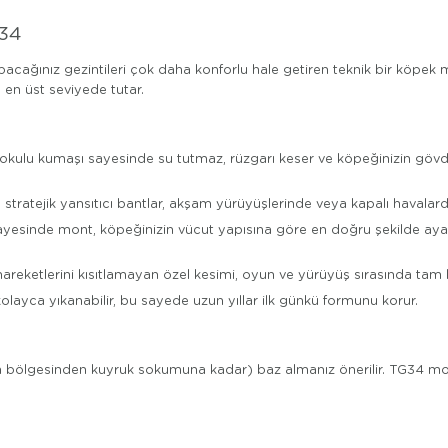
G34
cağınız gezintileri çok daha konforlu hale getiren teknik bir köpek mon
en üst seviyede tutar.
 dokulu kumaşı sayesinde su tutmaz, rüzgarı keser ve köpeğinizin gövd
ratejik yansıtıcı bantlar, akşam yürüyüşlerinde veya kapalı havalarda kö
sayesinde mont, köpeğinizin vücut yapısına göre en doğru şekilde ay
eketlerini kısıtlamayan özel kesimi, oyun ve yürüyüş sırasında tam 
olayca yıkanabilir, bu sayede uzun yıllar ilk günkü formunu korur.
bölgesinden kuyruk sokumuna kadar) baz almanız önerilir. TG34 modeli