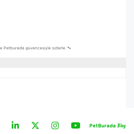
 Petburada güvencesiyle sizlerle. 🐾
PetBurada
Blog