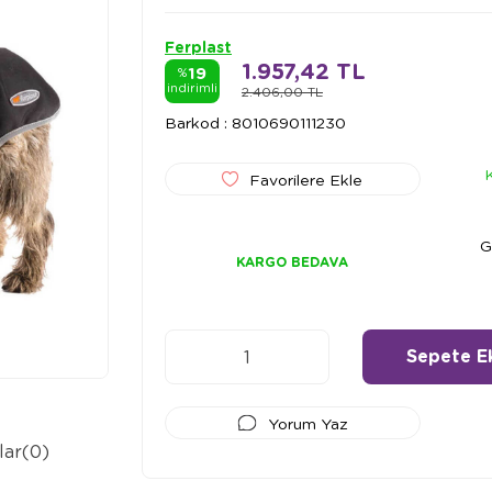
Ferplast
1.957,42 TL
19
%
indirimli
2.406,00 TL
Barkod
:
8010690111230
Favorilere Ekle
G
KARGO BEDAVA
Yorum Yaz
lar
(0)
Ödeme Seçenekleri