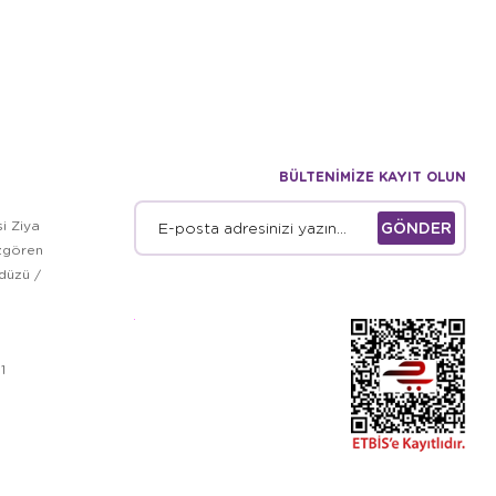
BÜLTENİMİZE KAYIT OLUN
i Ziya
GÖNDER
zgören
kdüzü /
1