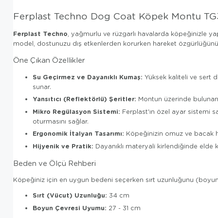
Ferplast Techno Dog Coat Köpek Montu T
Ferplast Techno
, yağmurlu ve rüzgarlı havalarda köpeğinizle yapa
model, dostunuzu dış etkenlerden korurken hareket özgürlüğünü 
Öne Çıkan Özellikler
Su Geçirmez ve Dayanıklı Kumaş:
Yüksek kaliteli ve sert
sunar.
Yansıtıcı (Reflektörlü) Şeritler:
Montun üzerinde bulunan st
Mikro Regülasyon Sistemi:
Ferplast'ın özel ayar sistemi 
oturmasını sağlar.
Ergonomik İtalyan Tasarımı:
Köpeğinizin omuz ve bacak har
Hijyenik ve Pratik:
Dayanıklı materyali kirlendiğinde elde k
Beden ve Ölçü Rehberi
Köpeğiniz için en uygun bedeni seçerken sırt uzunluğunu (boyun 
Sırt (Vücut) Uzunluğu:
34 cm
Boyun Çevresi Uyumu:
27 - 31 cm