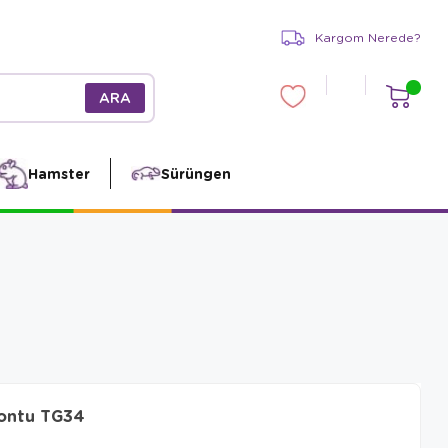
Kargom Nerede?
Hamster
Sürüngen
Montu TG34