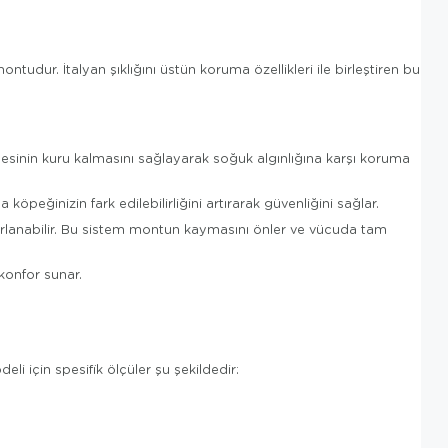
tudur. İtalyan şıklığını üstün koruma özellikleri ile birleştiren bu
esinin kuru kalmasını sağlayarak soğuk algınlığına karşı koruma
peğinizin fark edilebilirliğini artırarak güvenliğini sağlar.
arlanabilir. Bu sistem montun kaymasını önler ve vücuda tam
konfor sunar.
 için spesifik ölçüler şu şekildedir: