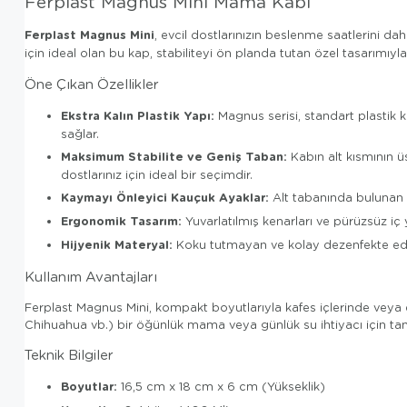
Ferplast Magnus Mini Mama Kabı
Ferplast Magnus Mini
, evcil dostlarınızın beslenme saatlerini d
için ideal olan bu kap, stabiliteyi ön planda tutan özel tasarımıyla
Öne Çıkan Özellikler
Ekstra Kalın Plastik Yapı:
Magnus serisi, standart plastik k
sağlar.
Maksimum Stabilite ve Geniş Taban:
Kabın alt kısmının ü
dostlarınız için ideal bir seçimdir.
Kaymayı Önleyici Kauçuk Ayaklar:
Alt tabanında bulunan k
Ergonomik Tasarım:
Yuvarlatılmış kenarları ve pürüzsüz iç
Hijyenik Materyal:
Koku tutmayan ve kolay dezenfekte edi
Kullanım Avantajları
Ferplast Magnus Mini, kompakt boyutlarıyla kafes içlerinde veya evin
Chihuahua vb.) bir öğünlük mama veya günlük su ihtiyacı için t
Teknik Bilgiler
Boyutlar:
16,5 cm x 18 cm x 6 cm (Yükseklik)