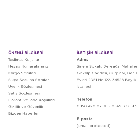
ÖNEMLİ BİLGİLERİ
İLETİŞİM BİLGİLERİ
Adres
Teslimat Koşulları
Hesap Numaralarımız
Sinem Sokak, Dereağzı Mahalles
Kargo Soruları
Gökalp Caddesi, Gürpınar, Deni
Sıkça Sorulan Sorular
Evleri 2DE1 No:122, 34528 Beyli
Üyelik Sözleşmesi
İstanbul
Satış Sözleşmesi
Telefon
Garanti ve İade Koşulları
0850 420 07 38 - 0549 377 51 5
Gizlilik ve Güvenlik
Bizden Haberler
E-posta
[email protected]