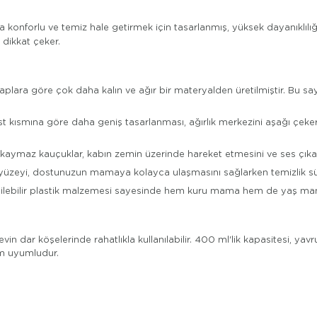
aha konforlu ve temiz hale getirmek için tasarlanmış, yüksek dayanıklı
 dikkat çeker.
aplara göre çok daha kalın ve ağır bir materyalden üretilmiştir. Bu sa
st kısmına göre daha geniş tasarlanması, ağırlık merkezini aşağı çeke
aymaz kauçuklar, kabın zemin üzerinde hareket etmesini ve ses çıkarmas
 yüzeyi, dostunuzun mamaya kolayca ulaşmasını sağlarken temizlik süre
lebilir plastik malzemesi sayesinde hem kuru mama hem de yaş mama
 dar köşelerinde rahatlıkla kullanılabilir. 400 ml'lik kapasitesi, yavru k
am uyumludur.