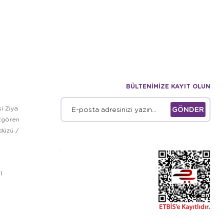
BÜLTENİMİZE KAYIT OLUN
i Ziya
GÖNDER
zgören
kdüzü /
1