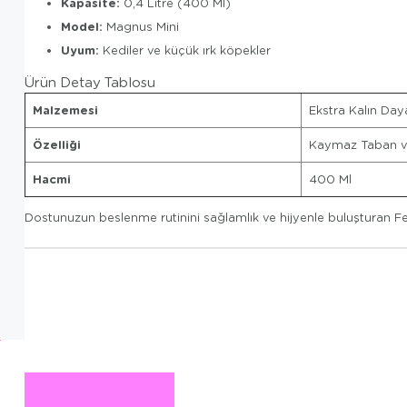
Kapasite:
0,4 Litre (400 Ml)
Model:
Magnus Mini
Uyum:
Kediler ve küçük ırk köpekler
Ürün Detay Tablosu
Malzemesi
Ekstra Kalın Daya
Özelliği
Kaymaz Taban v
Hacmi
400 Ml
Dostunuzun beslenme rutinini sağlamlık ve hijyenle buluşturan F