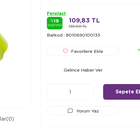
Ferplast
109,83 TL
19
%
indirimli
135,00 TL
Barkod
:
8010690100135
Favorilere Ekle
Gelince Haber Ver
Yorum Yaz
lar
(0)
Ödeme Seçenekleri