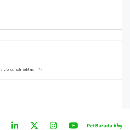
siyle sunulmaktadır. 🐾
PetBurada
Blog