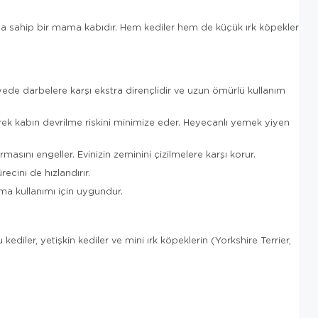
lığa sahip bir mama kabıdır. Hem kediler hem de küçük ırk köpekler
yede darbelere karşı ekstra dirençlidir ve uzun ömürlü kullanım
rek kabın devrilme riskini minimize eder. Heyecanlı yemek yiyen
ını engeller. Evinizin zeminini çizilmelere karşı korur.
cini de hızlandırır.
 kullanımı için uygundur.
ediler, yetişkin kediler ve mini ırk köpeklerin (Yorkshire Terrier,