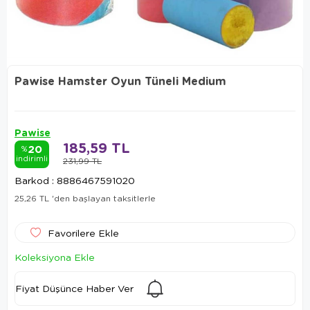
Pawise Hamster Oyun Tüneli Medium
Pawise
185,59 TL
20
%
indirimli
231,99 TL
Barkod
:
8886467591020
25,26 TL
'den başlayan taksitlerle
Favorilere Ekle
Koleksiyona Ekle
Fiyat Düşünce Haber Ver