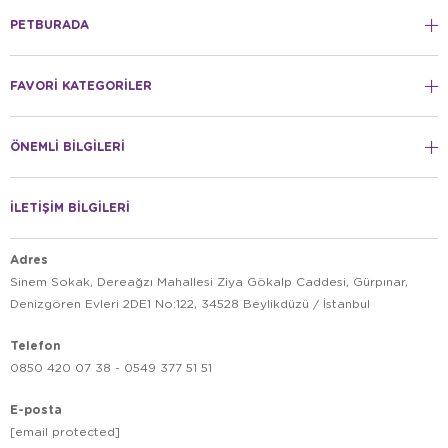
PETBURADA
FAVORİ KATEGORİLER
ÖNEMLİ BİLGİLERİ
İLETİŞİM BİLGİLERİ
Adres
Sinem Sokak, Dereağzı Mahallesi Ziya Gökalp Caddesi, Gürpınar,
Denizgören Evleri 2DE1 No:122, 34528 Beylikdüzü / İstanbul
Telefon
0850 420 07 38 - 0549 377 51 51
E-posta
[email protected]