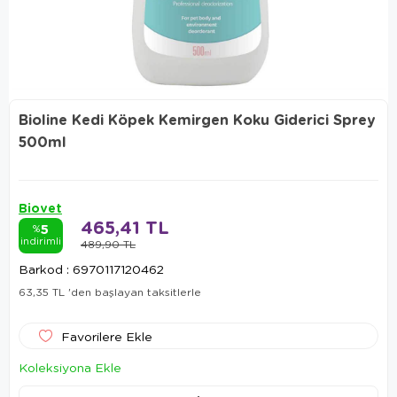
Bioline Kedi Köpek Kemirgen Koku Giderici Sprey
500ml
Biovet
465,41 TL
5
%
indirimli
489,90 TL
Barkod
:
6970117120462
63,35 TL
'den başlayan taksitlerle
Favorilere Ekle
Koleksiyona Ekle