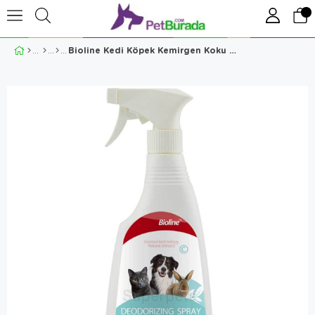
Bioline Kedi Köpek Kemirgen Koku Giderici Sprey 500ml