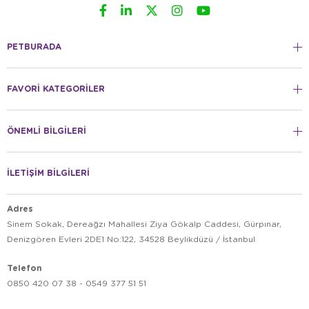
PETBURADA
FAVORİ KATEGORİLER
ÖNEMLİ BİLGİLERİ
İLETİŞİM BİLGİLERİ
Adres
Sinem Sokak, Dereağzı Mahallesi Ziya Gökalp Caddesi, Gürpınar,
Denizgören Evleri 2DE1 No:122, 34528 Beylikdüzü / İstanbul
Telefon
0850 420 07 38 - 0549 377 51 51