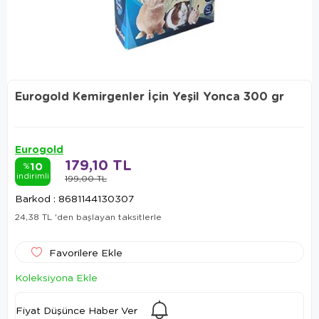
Eurogold Kemirgenler İçin Yeşil Yonca 300 gr
Eurogold
179,10 TL
10
%
indirimli
199,00 TL
Barkod
:
8681144130307
24,38 TL
'den başlayan taksitlerle
Favorilere Ekle
Koleksiyona Ekle
Fiyat Düşünce Haber Ver