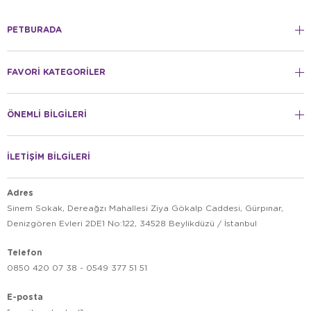
PETBURADA
FAVORİ KATEGORİLER
ÖNEMLİ BİLGİLERİ
İLETİŞİM BİLGİLERİ
Adres
Sinem Sokak, Dereağzı Mahallesi Ziya Gökalp Caddesi, Gürpınar,
Denizgören Evleri 2DE1 No:122, 34528 Beylikdüzü / İstanbul
Telefon
0850 420 07 38 - 0549 377 51 51
E-posta