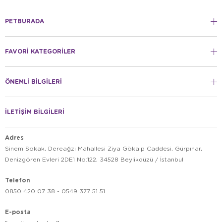
PETBURADA
FAVORİ KATEGORİLER
ÖNEMLİ BİLGİLERİ
İLETİŞİM BİLGİLERİ
Adres
Sinem Sokak, Dereağzı Mahallesi Ziya Gökalp Caddesi, Gürpınar,
Denizgören Evleri 2DE1 No:122, 34528 Beylikdüzü / İstanbul
Telefon
0850 420 07 38 - 0549 377 51 51
E-posta