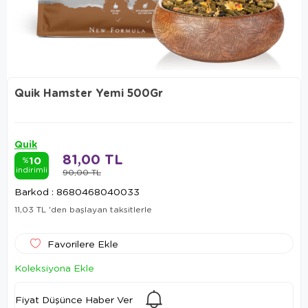
Quik Hamster Yemi 500Gr
Quik
81,00 TL
10
%
indirimli
90,00 TL
Barkod
:
8680468040033
11,03 TL
'den başlayan taksitlerle
Favorilere Ekle
Koleksiyona Ekle
Fiyat Düşünce Haber Ver