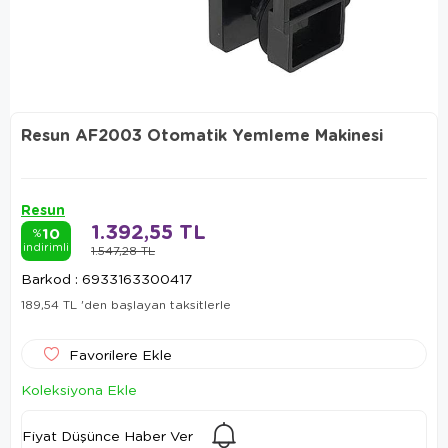
Resun AF2003 Otomatik Yemleme Makinesi
Resun
1.392,55 TL
10
%
indirimli
1.547,28 TL
Barkod
:
6933163300417
189,54 TL
'den başlayan taksitlerle
Favorilere Ekle
Koleksiyona Ekle
Fiyat Düşünce Haber Ver