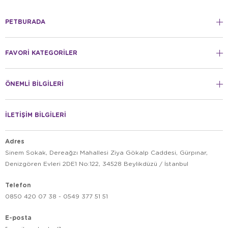
PETBURADA
FAVORİ KATEGORİLER
ÖNEMLİ BİLGİLERİ
İLETİŞİM BİLGİLERİ
Adres
Sinem Sokak, Dereağzı Mahallesi Ziya Gökalp Caddesi, Gürpınar,
Denizgören Evleri 2DE1 No:122, 34528 Beylikdüzü / İstanbul
Telefon
0850 420 07 38 - 0549 377 51 51
E-posta