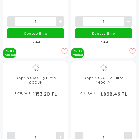
Sepete Ekle
Sepete Ekle
Adet
Adet
%10
%10
i̇ndi̇ri̇mli̇
i̇ndi̇ri̇mli̇
Dophin 960F İç Filtre
Dophin 970F İç Filtre
900l/h
1400l/h
1.281,34 TL
1.153,20 TL
2.109,40 TL
1.898,46 TL