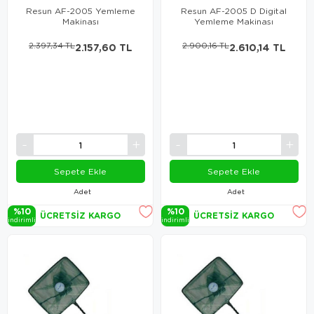
Resun AF-2005 Yemleme
Resun AF-2005 D Digital
Makinası
Yemleme Makinası
2.397,34 TL
2.157,60 TL
2.900,16 TL
2.610,14 TL
Sepete Ekle
Sepete Ekle
Adet
Adet
%10
%10
ÜCRETSIZ KARGO
ÜCRETSIZ KARGO
i̇ndi̇ri̇mli̇
i̇ndi̇ri̇mli̇