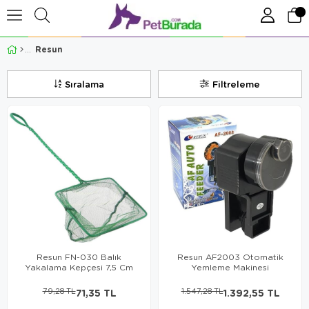
Resun
Sıralama
Filtreleme
Resun FN-030 Balık
Resun AF2003 Otomatik
Yakalama Kepçesi 7,5 Cm
Yemleme Makinesi
79,28 TL
71,35 TL
1.547,28 TL
1.392,55 TL