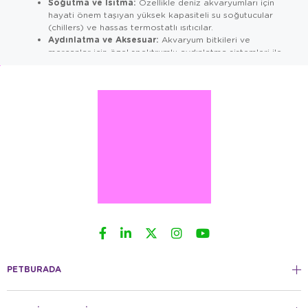
Soğutma ve Isıtma:
Özellikle deniz akvaryumları için
hayati önem taşıyan yüksek kapasiteli su soğutucular
(chillers) ve hassas termostatlı ısıtıcılar.
Aydınlatma ve Aksesuar:
Akvaryum bitkileri ve
mercanlar için özel spektrumlu aydınlatma sistemleri ile
dijital derece gibi yardımcı ekipmanlar.
NEDEN RESUN EKIPMANLARINI SEÇMELISINIZ?
Mühendislik Kalitesi ve Küresel Güven
Resun markasını küresel pazarda öne çıkaran temel avantajlar
şunlardır:
Mühendislik Kalitesi:
Ürünler, uzun süreli kesintisiz
çalışma performansına göre tasarlanmış motor
teknolojilerine sahiptir.
Geniş Ürün Gamı:
Nano akvaryumlardan devasa havuz
sistemlerine kadar her hacme uygun teknik çözüm sunar.
Enerji Verimliliği:
Minimum elektrik tüketimi ile
maksimum performans sağlayarak çevre dostu ve
ekonomik bir kullanım sunar.
Yedek Parça Erişilebilirliği:
Yaygın kullanım ağı
sayesinde filtre süngerleri, pervane ve mil gibi yedek
PETBURADA
parçalara ulaşım kolaydır.