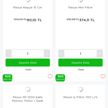
Resun Kepçe 15 Cm
Resun Mini Flitre
100,10 TL
90,10 TL
415,68 TL
374,11 TL
Sepete Ekle
Sepete Ekle
Adet
Adet
%10
%10
i̇ndi̇ri̇mli̇
i̇ndi̇ri̇mli̇
Resun SP-1200 Kafa
Resun İç Filtre 700 L/S
Motoru 700Lt / Saat