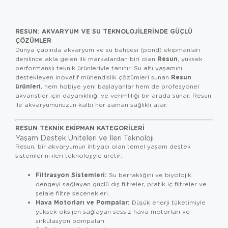
RESUN: AKVARYUM VE SU TEKNOLOJILERINDE GÜÇLÜ
ÇÖZÜMLER
Dünya çapında akvaryum ve su bahçesi (pond) ekipmanları
Resun
denilince akla gelen ilk markalardan biri olan
, yüksek
performanslı teknik ürünleriyle tanınır. Su altı yaşamını
Resun
destekleyen inovatif mühendislik çözümleri sunan
ürünleri
, hem hobiye yeni başlayanlar hem de profesyonel
akvaristler için dayanıklılığı ve verimliliği bir arada sunar. Resun
ile akvaryumunuzun kalbi her zaman sağlıklı atar.
RESUN TEKNIK EKIPMAN KATEGORILERI
Yaşam Destek Üniteleri ve İleri Teknoloji
Resun, bir akvaryumun ihtiyacı olan temel yaşam destek
sistemlerini ileri teknolojiyle üretir:
Filtrasyon Sistemleri:
Su berraklığını ve biyolojik
dengeyi sağlayan güçlü dış filtreler, pratik iç filtreler ve
şelale filtre seçenekleri.
Hava Motorları ve Pompalar:
Düşük enerji tüketimiyle
yüksek oksijen sağlayan sessiz hava motorları ve
sirkülasyon pompaları.