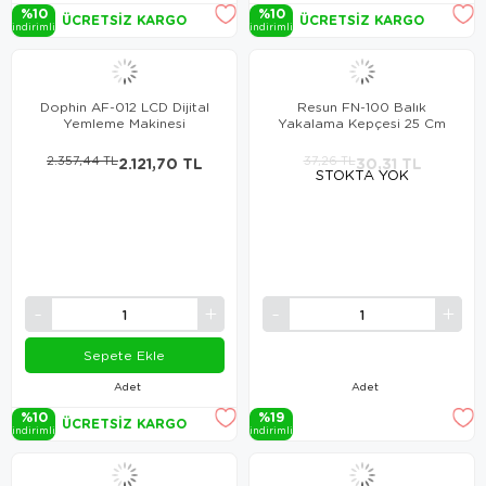
%10
%10
ÜCRETSIZ KARGO
ÜCRETSIZ KARGO
i̇ndi̇ri̇mli̇
i̇ndi̇ri̇mli̇
Dophin AF-012 LCD Dijital
Resun FN-100 Balık
Yemleme Makinesi
Yakalama Kepçesi 25 Cm
2.357,44 TL
2.121,70 TL
37,26 TL
30,31 TL
STOKTA YOK
Sepete Ekle
Adet
Adet
%10
%19
ÜCRETSIZ KARGO
i̇ndi̇ri̇mli̇
i̇ndi̇ri̇mli̇