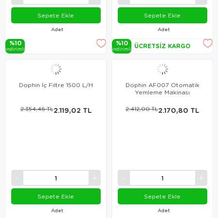
Sepete Ekle
Sepete Ekle
Adet
Adet
%10
%10
ÜCRETSIZ KARGO
i̇ndi̇ri̇mli̇
i̇ndi̇ri̇mli̇
Dophin İç Filtre 1500 L/H
Dophin AF007 Otomatik
Yemleme Makinası
2.354,46 TL
2.119,02 TL
2.412,00 TL
2.170,80 TL
Sepete Ekle
Sepete Ekle
Adet
Adet