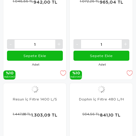
1.046,66 TL
942,00 TL
1.072,26 TL
965,04 TL
Sepete Ekle
Sepete Ekle
Adet
Adet
%10
%10
i̇ndi̇ri̇mli̇
i̇ndi̇ri̇mli̇
Resun İç Filtre 1400 L/S
Dophin İç Filtre 480 L/H
1.447,88 TL
1.303,09 TL
934,56 TL
841,10 TL