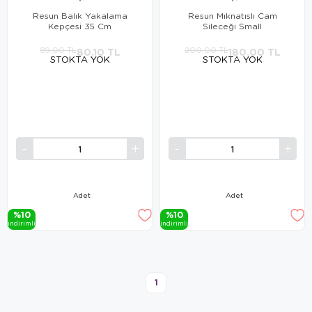
Resun Balık Yakalama
Resun Mıknatıslı Cam
Kepçesi 35 Cm
Sileceği Small
89,00 TL
80,10 TL
200,00 TL
180,00 TL
STOKTA YOK
STOKTA YOK
Adet
Adet
%10
%10
i̇ndi̇ri̇mli̇
i̇ndi̇ri̇mli̇
1