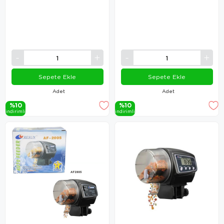
Sepete Ekle
Sepete Ekle
Adet
Adet
%10
%10
i̇ndi̇ri̇mli̇
i̇ndi̇ri̇mli̇