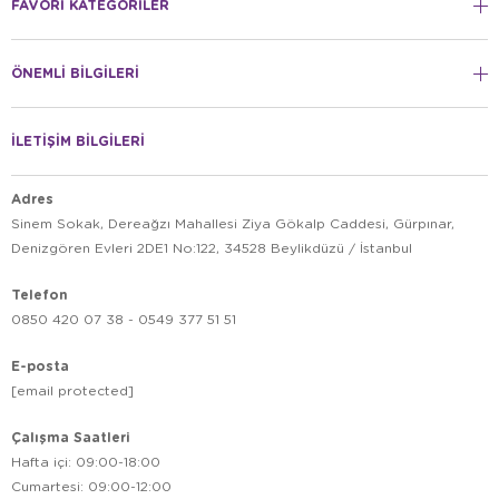
FAVORİ KATEGORİLER
RESUN HAKKINDA SIKÇA SORULAN SORULAR
ÖNEMLİ BİLGİLERİ
Resun hava motorları gürültülü çalışır mı?
Resun dış filtreler tatlı su ve deniz akvaryumuna uygun
İLETİŞİM BİLGİLERİ
mu?
Resun soğutucu (chiller) alırken neye dikkat edilmeli?
Adres
Sinem Sokak, Dereağzı Mahallesi Ziya Gökalp Caddesi, Gürpınar,
Resun filtrelerin temizliği kolay mı?
Denizgören Evleri 2DE1 No:122, 34528 Beylikdüzü / İstanbul
Akvaryumunuzda profesyonel bir teknik altyapı kurmak ve
Telefon
Resun
canlılarınıza sağlıklı bir yaşam alanı sunmak için
0850 420 07 38 - 0549 377 51 51
Petburada
kalitesini,
güvencesiyle hemen keşfedin!
E-posta
[email protected]
Çalışma Saatleri
Hafta içi: 09:00-18:00
Cumartesi: 09:00-12:00