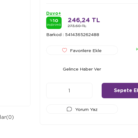
Duvo+
246,24 TL
10
%
indirimli
273,60 TL
Barkod
:
5414365262488
Favorilere Ekle
Gelince Haber Ver
Yorum Yaz
lar
(0)
Ödeme Seçenekleri