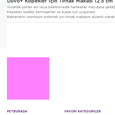
Duvo+ Köpekler İçin Tırnak Makası 12.5 cm
Yuvarlak pimler ani veya beklenmedik hareketler meydana geldiğ
Köpekler, kediler, kemirgenler ve kuşlar için uygundur
Bakterilerin üremesini önlemek için tırnak makasını düzenli olarak
PETBURADA
FAVORİ KATEGORİLER