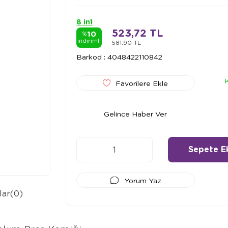
8 in1
523,72 TL
10
%
indirimli
581,90 TL
Barkod
:
4048422110842
Favorilere Ekle
Gelince Haber Ver
Yorum Yaz
lar
(0)
Ödeme Seçenekleri