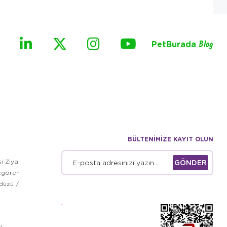
PetBurada
Blog
BÜLTENİMİZE KAYIT OLUN
i Ziya
GÖNDER
zgören
kdüzü /