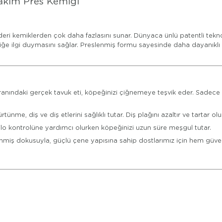
akım Pres Kemiği
deri kemiklerden çok daha fazlasını sunar. Dünyaca ünlü patentli teknolo
emiğe ilgi duymasını sağlar. Preslenmiş formu sayesinde daha dayanık
ranındaki gerçek tavuk eti, köpeğinizi çiğnemeye teşvik eder. Sadec
nme, diş ve diş etlerini sağlıklı tutar. Diş plağını azaltır ve tartar
lo kontrolüne yardımcı olurken köpeğinizi uzun süre meşgul tutar.
miş dokusuyla, güçlü çene yapısına sahip dostlarımız için hem güv