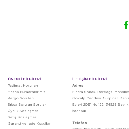
ÖNEMLİ BİLGİLERİ
İLETİŞİM BİLGİLERİ
Adres
Teslimat Koşulları
Hesap Numaralarımız
Sinem Sokak, Dereağzı Mahalles
Kargo Soruları
Gökalp Caddesi, Gürpınar, Deni
Sıkça Sorulan Sorular
Evleri 2DE1 No:122, 34528 Beyli
Üyelik Sözleşmesi
İstanbul
Satış Sözleşmesi
Telefon
Garanti ve İade Koşulları