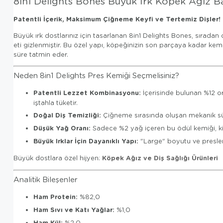
8in1 Delights Bones Büyük Irk Köpek Ağız B
Patentli İçerik, Maksimum Çiğneme Keyfi ve Tertemiz Dişler!
Büyük ırk dostlarınız için tasarlanan 8in1 Delights Bones, sıradan 
eti gizlenmiştir. Bu özel yapı, köpeğinizin son parçaya kadar k
süre tatmin eder.
Neden 8in1 Delights Pres Kemiği Seçmelisiniz?
Patentli Lezzet Kombinasyonu:
İçerisinde bulunan %12 o
iştahla tüketir.
Doğal Diş Temizliği:
Çiğneme sırasında oluşan mekanik sürtü
Düşük Yağ Oranı:
Sadece %2 yağ içeren bu ödül kemiği, ki
Büyük Irklar İçin Dayanıklı Yapı:
"Large" boyutu ve preslen
Köpek Ağız ve Diş Sağlığı Ürünleri
Büyük dostlara özel hijyen:
Analitik Bileşenler
Ham Protein:
%82,0
Ham Sıvı ve Katı Yağlar:
%1,0
Ham Kül:
%2,0