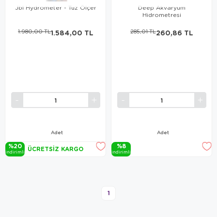
Jbl Hydrometer - Tuz Ölçer
Deep Akvaryum
Hidrometresi
1.980,00 TL
1.584,00 TL
285,01 TL
260,86 TL
Adet
Adet
%20
%8
ÜCRETSIZ KARGO
i̇ndi̇ri̇mli̇
i̇ndi̇ri̇mli̇
1