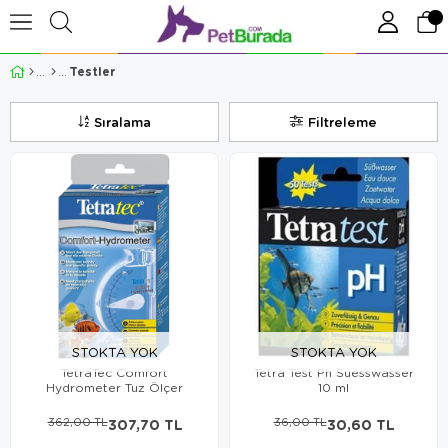
Testler
Sıralama
Filtreleme
STOKTA YOK
STOKTA YOK
TetraTec Comfort
Tetra Test Ph Suesswasser
Hydrometer Tuz Ölçer
10 ml
362,00 TL
307,70 TL
36,00 TL
30,60 TL