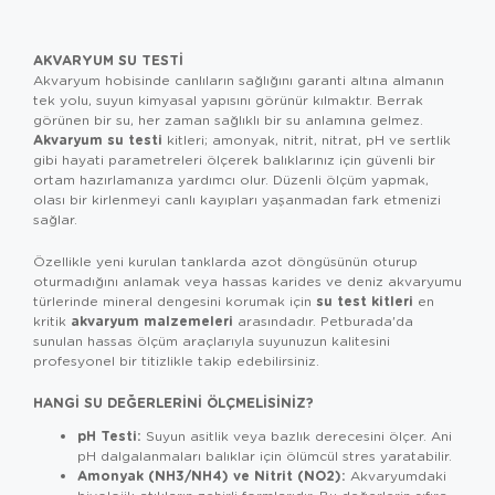
AKVARYUM SU TESTI
Akvaryum hobisinde canlıların sağlığını garanti altına almanın
tek yolu, suyun kimyasal yapısını görünür kılmaktır. Berrak
görünen bir su, her zaman sağlıklı bir su anlamına gelmez.
Akvaryum su testi
kitleri; amonyak, nitrit, nitrat, pH ve sertlik
gibi hayati parametreleri ölçerek balıklarınız için güvenli bir
ortam hazırlamanıza yardımcı olur. Düzenli ölçüm yapmak,
olası bir kirlenmeyi canlı kayıpları yaşanmadan fark etmenizi
sağlar.
Özellikle yeni kurulan tanklarda azot döngüsünün oturup
oturmadığını anlamak veya hassas karides ve deniz akvaryumu
su test kitleri
türlerinde mineral dengesini korumak için
en
akvaryum malzemeleri
kritik
arasındadır. Petburada'da
sunulan hassas ölçüm araçlarıyla suyunuzun kalitesini
profesyonel bir titizlikle takip edebilirsiniz.
HANGI SU DEĞERLERINI ÖLÇMELISINIZ?
pH Testi:
Suyun asitlik veya bazlık derecesini ölçer. Ani
pH dalgalanmaları balıklar için ölümcül stres yaratabilir.
Amonyak (NH3/NH4) ve Nitrit (NO2):
Akvaryumdaki