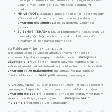
biyolojik atıkların zehirli formlarıdır. Bu değerlerin sıfıra
yakın olması, azot döngüsünün sağlıklı olduğunu
gösterir.
Nitrat (NO3):
Zamanla suda biriken kirlilik göstergesidir.
Yüksek nitrat yosun oluşumunu tetikler; bu durumda
akvaryum dip süpürgesi
ile su değişimi yapılması
gerekir.
Su Sertliği (KH/GH):
Suyun tamponlama kapasitesini ve
mineral yoğunluğunu ölçer; özellikle bitkili ve resif
akvaryumları için hayati önemdedir.
Su Kalitesini Artırmak İçin İpuçları
Test sonuçlarınızda yüksek amonyak veya nitrit tespit
akvaryum su
ederseniz, biyolojik dengeyi desteklemek için
düzenleyicileri
ve bakteri kültürü takviyesi yapmalısınız. Su
kalitesini sürekli yüksek tutmak adına filtre haznenizde kaliteli
akvaryum filtre malzemeleri
kullanmayı ve balıklarınıza
balık yemi
tüketecekleri kadar
vermeyi unutmayın.
Akvaryumunuzdaki su ısısının test sonuçlarını etkileyebileceğini
unutmayın; doğru ölçüm için suyun ideal sıcaklıkta olduğunu
akvaryum dereceleri
ile kontrol etmelisiniz. Kurulum ve bakım
akvaryum bakım
süreçlerinde ihtiyaç duyacağınız tüm
malzemeleri
sitemizde yer almaktadır.