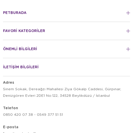
PETBURADA
FAVORİ KATEGORİLER
ÖNEMLİ BİLGİLERİ
İLETİŞİM BİLGİLERİ
Adres
Sinem Sokak, Dereağzı Mahallesi Ziya Gökalp Caddesi, Gürpınar,
Denizgören Evleri 2DE1 No:122, 34528 Beylikdüzü / İstanbul
Telefon
0850 420 07 38 - 0549 377 51 51
E-posta