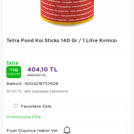
Tetra Pond Koi Sticks 140 Gr / 1 Litre Kırmızı
Tetra
404,10 TL
10
%
indirimli
449,00 TL
Barkod
:
4004218757608
55,00 TL
'den başlayan taksitlerle
Favorilere Ekle
Koleksiyona Ekle
Fiyat Düşünce Haber Ver