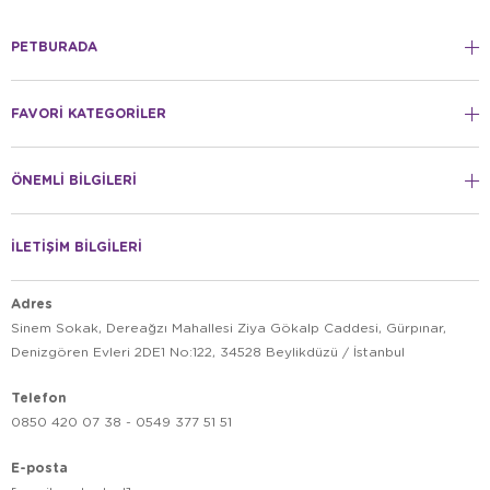
PETBURADA
FAVORİ KATEGORİLER
ÖNEMLİ BİLGİLERİ
İLETİŞİM BİLGİLERİ
Adres
Sinem Sokak, Dereağzı Mahallesi Ziya Gökalp Caddesi, Gürpınar,
Denizgören Evleri 2DE1 No:122, 34528 Beylikdüzü / İstanbul
Telefon
0850 420 07 38 - 0549 377 51 51
E-posta