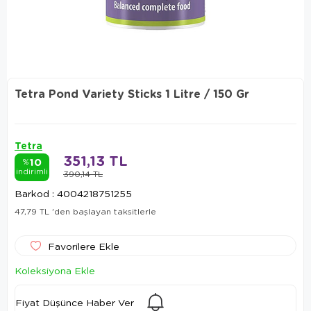
Tetra Pond Variety Sticks 1 Litre / 150 Gr
Tetra
351,13 TL
10
%
indirimli
390,14 TL
Barkod
:
4004218751255
47,79 TL
'den başlayan taksitlerle
Favorilere Ekle
Koleksiyona Ekle
Fiyat Düşünce Haber Ver