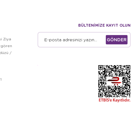
BÜLTENİMİZE KAYIT OLUN
i Ziya
GÖNDER
zgören
kdüzü /
1