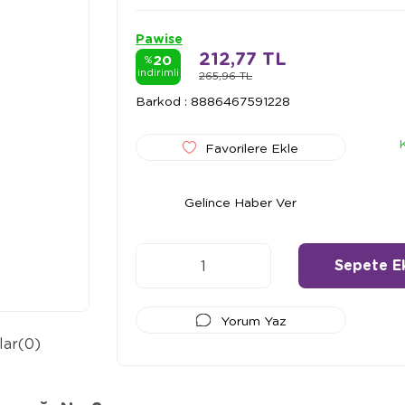
Pawise
212,77 TL
20
%
indirimli
265,96 TL
Barkod
:
8886467591228
Favorilere Ekle
Gelince Haber Ver
Yorum Yaz
lar
(0)
Ödeme Seçenekleri