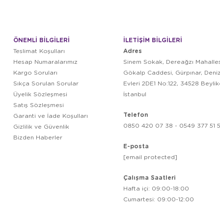
ÖNEMLİ BİLGİLERİ
İLETİŞİM BİLGİLERİ
Adres
Teslimat Koşulları
Hesap Numaralarımız
Sinem Sokak, Dereağzı Mahalles
Kargo Soruları
Gökalp Caddesi, Gürpınar, Deni
Sıkça Sorulan Sorular
Evleri 2DE1 No:122, 34528 Beyli
Üyelik Sözleşmesi
İstanbul
Satış Sözleşmesi
Telefon
Garanti ve İade Koşulları
0850 420 07 38 - 0549 377 51 5
Gizlilik ve Güvenlik
Bizden Haberler
E-posta
[email protected]
Çalışma Saatleri
Hafta içi: 09:00-18:00
Cumartesi: 09:00-12:00