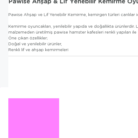
Pawise Ahşap & Lif Yenebilir Kemirme Oy
Pawise Ahşap ve Lif Yenebilir Kemirme, kemirgen türleri canlılar i
Kemirme oyuncakları, yenilebilir yapıda ve doğallıkta ürünlerdir. Lif
malzemeden üretilmiş pawise hamster kafesleri renkli yapıları ile
Öne çıkan özellikler;
Doğal ve yenilebilir ürünler,
Renkli lif ve ahşap kemirmeleri