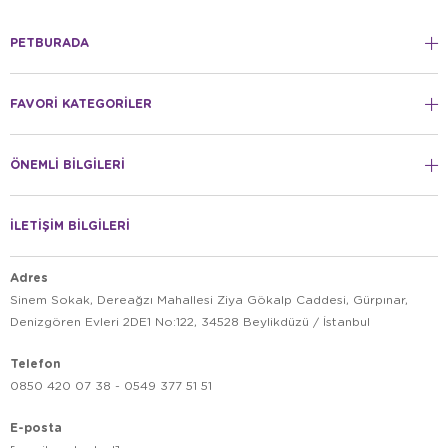
PETBURADA
FAVORİ KATEGORİLER
ÖNEMLİ BİLGİLERİ
İLETİŞİM BİLGİLERİ
Adres
Sinem Sokak, Dereağzı Mahallesi Ziya Gökalp Caddesi, Gürpınar,
Denizgören Evleri 2DE1 No:122, 34528 Beylikdüzü / İstanbul
Telefon
0850 420 07 38 - 0549 377 51 51
E-posta