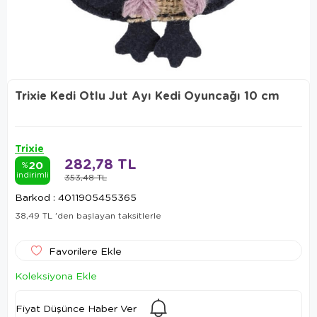
Trixie Kedi Otlu Jut Ayı Kedi Oyuncağı 10 cm
Trixie
282,78 TL
20
%
indirimli
353,48 TL
Barkod
:
4011905455365
38,49 TL
'den başlayan taksitlerle
Favorilere Ekle
Koleksiyona Ekle
Fiyat Düşünce Haber Ver