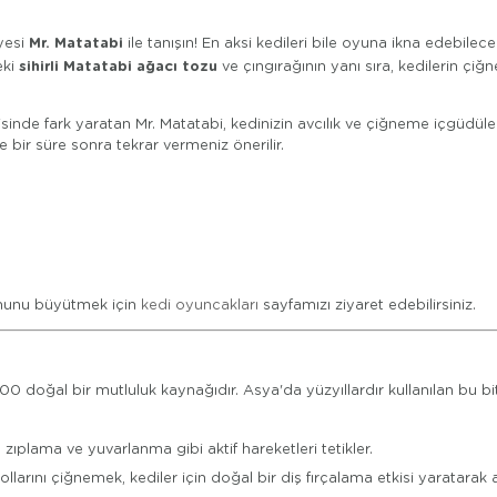
Mr. Matatabi
yesi
ile tanışın! En aksi kedileri bile oyuna ikna edebil
sihirli Matatabi ağacı tozu
eki
ve çıngırağının yanı sıra, kedilerin çi
sinde fark yaratan Mr. Matatabi, kedinizin avcılık ve çiğneme içgüdüle
 bir süre sonra tekrar vermeniz önerilir.
yonunu büyütmek için
kedi oyuncakları
sayfamızı ziyaret edebilirsiniz.
 doğal bir mutluluk kaynağıdır. Asya'da yüzyıllardır kullanılan bu bit
 zıplama ve yuvarlanma gibi aktif hareketleri tetikler.
ollarını çiğnemek, kediler için doğal bir diş fırçalama etkisi yaratarak a