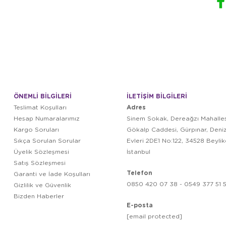
ÖNEMLİ BİLGİLERİ
İLETİŞİM BİLGİLERİ
Adres
Teslimat Koşulları
Hesap Numaralarımız
Sinem Sokak, Dereağzı Mahalles
Kargo Soruları
Gökalp Caddesi, Gürpınar, Deni
Sıkça Sorulan Sorular
Evleri 2DE1 No:122, 34528 Beyli
Üyelik Sözleşmesi
İstanbul
Satış Sözleşmesi
Telefon
Garanti ve İade Koşulları
0850 420 07 38 - 0549 377 51 5
Gizlilik ve Güvenlik
Bizden Haberler
E-posta
[email protected]