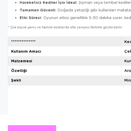
Hareketsiz Kediler İçin İdeal:
Şişman veya tembel kedilerde
Tamamen Güvenli:
Doğada yetiştiği gibi kullanılan matata
Etki Süresi:
Oyunun etkisi genellikle 5-30 dakika sürer; ked
* Çok küçük yavru ve hamile kedilerde etki seviyesi farklılık gösterebilir.
**************
Ke
Kullanım Amacı
Çek
Malzemesi
Ku
Özelliği
Aro
Şekli
Min