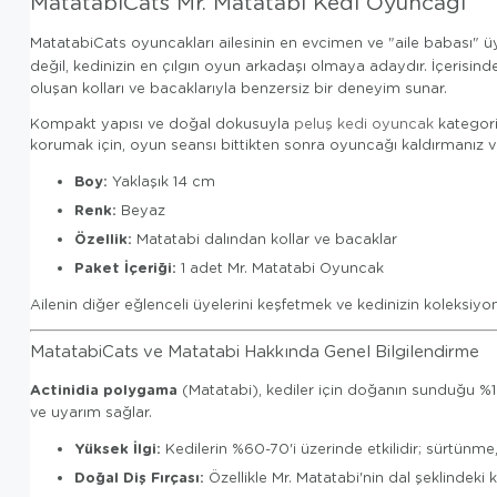
MatatabiCats Mr. Matatabi Kedi Oyuncağı
MatatabiCats oyuncakları ailesinin en evcimen ve "aile babası" ü
değil, kedinizin en çılgın oyun arkadaşı olmaya adaydır. İçerisind
oluşan kolları ve bacaklarıyla benzersiz bir deneyim sunar.
Kompakt yapısı ve doğal dokusuyla
peluş kedi oyuncak
kategori
korumak için, oyun seansı bittikten sonra oyuncağı kaldırmanız ve
Boy:
Yaklaşık 14 cm
Renk:
Beyaz
Özellik:
Matatabi dalından kollar ve bacaklar
Paket İçeriği:
1 adet Mr. Matatabi Oyuncak
Ailenin diğer eğlenceli üyelerini keşfetmek ve kedinizin koleksi
MatatabiCats ve Matatabi Hakkında Genel Bilgilendirme
Actinidia polygama
(Matatabi), kediler için doğanın sunduğu %100
ve uyarım sağlar.
Yüksek İlgi:
Kedilerin %60-70'i üzerinde etkilidir; sürtünme,
Doğal Diş Fırçası:
Özellikle Mr. Matatabi'nin dal şeklindeki k