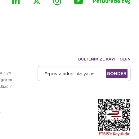
PetBurada
Blog
BÜLTENİMİZE KAYIT OLUN
i Ziya
GÖNDER
zgören
kdüzü /
1