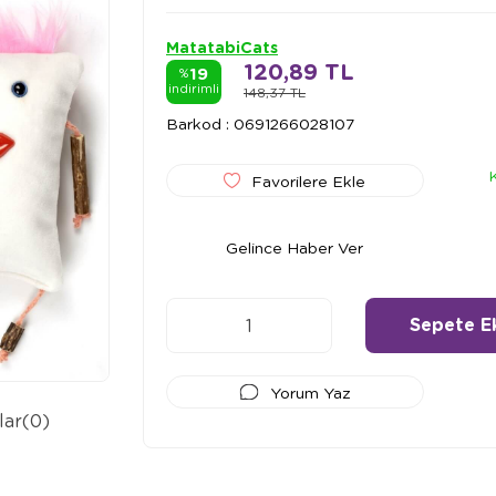
MatatabiCats
120,89 TL
19
%
indirimli
148,37 TL
Barkod
:
0691266028107
Favorilere Ekle
Gelince Haber Ver
Yorum Yaz
lar
(0)
Ödeme Seçenekleri