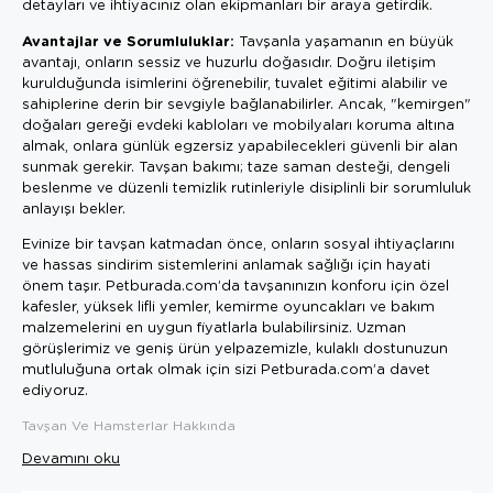
detayları ve ihtiyacınız olan ekipmanları bir araya getirdik.
Avantajlar ve Sorumluluklar:
Tavşanla yaşamanın en büyük
avantajı, onların sessiz ve huzurlu doğasıdır. Doğru iletişim
kurulduğunda isimlerini öğrenebilir, tuvalet eğitimi alabilir ve
sahiplerine derin bir sevgiyle bağlanabilirler. Ancak, "kemirgen"
doğaları gereği evdeki kabloları ve mobilyaları koruma altına
almak, onlara günlük egzersiz yapabilecekleri güvenli bir alan
sunmak gerekir. Tavşan bakımı; taze saman desteği, dengeli
beslenme ve düzenli temizlik rutinleriyle disiplinli bir sorumluluk
anlayışı bekler.
Evinize bir tavşan katmadan önce, onların sosyal ihtiyaçlarını
ve hassas sindirim sistemlerini anlamak sağlığı için hayati
önem taşır. Petburada.com’da tavşanınızın konforu için özel
kafesler, yüksek lifli yemler, kemirme oyuncakları ve bakım
malzemelerini en uygun fiyatlarla bulabilirsiniz. Uzman
görüşlerimiz ve geniş ürün yelpazemizle, kulaklı dostunuzun
mutluluğuna ortak olmak için sizi Petburada.com’a davet
ediyoruz.
Tavşan Ve Hamsterlar Hakkında
Devamını oku