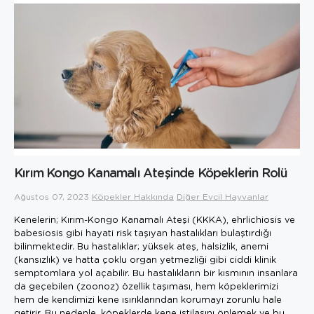
Kırım Kongo Kanamalı Ateşinde Köpeklerin Rolü
Ağustos 07, 2023
Köpekler Hakkında
Diğer Evcil Hayvanlar
Kenelerin; Kırım-Kongo Kanamalı Ateşi (KKKA), ehrlichiosis ve
babesiosis gibi hayati risk taşıyan hastalıkları bulaştırdığı
bilinmektedir. Bu hastalıklar; yüksek ateş, halsizlik, anemi
(kansızlık) ve hatta çoklu organ yetmezliği gibi ciddi klinik
semptomlara yol açabilir. Bu hastalıkların bir kısmının insanlara
da geçebilen (zoonoz) özellik taşıması, hem köpeklerimizi
hem de kendimizi kene ısırıklarından korumayı zorunlu hale
getirir. Bu nedenle, köpeklerde kene istilasını önlemek ve bu