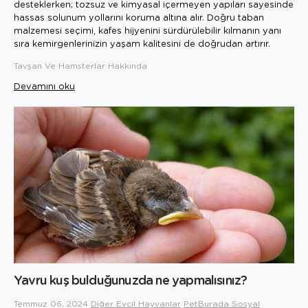
desteklerken; tozsuz ve kimyasal içermeyen yapıları sayesinde
hassas solunum yollarını koruma altına alır. Doğru taban
malzemesi seçimi, kafes hijyenini sürdürülebilir kılmanın yanı
sıra kemirgenlerinizin yaşam kalitesini de doğrudan artırır.
Tavşan Ve Hamsterlar Hakkında
Devamını oku
Yavru kuş bulduğunuzda ne yapmalısınız?
Temmuz 06, 2024
Diğer Evcil Hayvanlar
PetBurada Sosyal