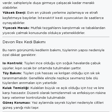
vardır; sahipleriyle duşa girmeye çalışacak kadar meraklı
olabilirler.
Yüksek Enerji:
Evin en yüksek yerlerine zıplamaya ve etrafı
İnteraktif kedi oyuncakları
keşfetmeye bayılırlar.
ile saatlerce
oynayabilirler.
Yiyecek Merakı:
Mutfak tezgahlarını karıştırmak ve tabaklardan
yiyecek çalmak konusunda oldukça yeteneklidirler.
Devon Rex Kedi Bakımı
Bu narin görünümlü kedilerin bakımı, tüylerinin yapısı nedeniyle
özel dikkat gerektirir:
Isı Kontrolü:
Tüyleri ince olduğu için soğuk havalarda çabuk
üşürler; kışın sıcak bir ortamda tutulmaları şarttır.
Tüy Bakımı:
Tüyleri çok hassas ve kırılgan olduğu için sık sık
taranmamalıdır. Genellikle elinizle nazikçe sevmeniz bile ölü
tüylerden arınmaları için yeterlidir.
Kulak Temizliği:
Kulakları büyük ve açık olduğu için toz ve kire
karşı hassastır. Düzenli olarak temizlenmeli ve enfeksiyon riskine
karşı veteriner kontrolünde tutulmalıdır.
Güneş Koruması:
Yaz aylarında seyrek tüyleri nedeniyle ciltleri
güneş yanığı riski taşır.