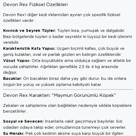
Devon Rex Fiziksel Özellikleri
Devon Rex’i diğer kedi ırklarından ayıran çok spesifik fiziksel
özellikleri vardır:
Kıvırcık ve Seyrek Tüyler:
Tüyleri kısa, yumuşak ve dalgalıdır.
Bazı bölgelerde tüyleri o kadar seyrektir ki tüysüz bir kedi izlenimi
verebilir.
Karakteristik Kafa Yapısı:
Üçgen biçimli kafası, çok büyük ve
geniş kulakları, oval ve parlak gözleri en belirgin özellikleridir.
Vücut Yapısı:
Orta büyüklükte ama oldukça sağlam ve atletik bir
vücuda sahiptirler. Ağırlıkları genellikle 2,5 ile 4 kg arasında
değişir.
Bacaklar:
Ön bacakları biraz daha yay gibi durur; bu da onlara
özgün bir yürüş ve yüksek zıplama kabiliyeti katar.
Devon Rex Karakteri: "Maymun Görünümlü Köpek"
Zekaları ve sahiplerine olan bağlılıkları nedeniyle sıklıkla köpeklere
benzetilirler:
Sosyal ve Sevecen:
İnsanlarla vakit geçirmeye bayılırlar. Sizi
odadan odaya takip eder, omuzlarınıza tünemeyi çok severler.
Su Merakı:
Pek çok kedinin aksine suya karşı büyük bir ilgileri