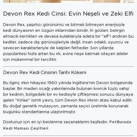
Devon Rex Kedi Cinsi: Evin Neşeli ve Zeki Elfi
Devon Rex, şaşırtıcı görünümü ve bitmek bilmeyen enerjisiyle
kedi dünyasının en özgün ırklarından biridir. İri gözleri, belirgin
elmacık kemikleri ve devasa kulaklarıyla adeta bir "elf"i andıran bu
kediler, sadece dış görünüşleriyle değil; insan odaklı, oyuncu ve
sevecen karakterleriyle de kalpleri fetheder. Son yıllarda
popülaritesi hızla artan bu ırk, evine neşe katmak isteyen aileler
için mükemmel bir tercihtir.
Devon Rex Kedi Cinsinin Tarihi Kökeni
Bu ilginç ırkın hikayesi 1960 yılında İngiltere'nin Devon bölgesinde
başlar. Bir maden ocağı yakınlarında bulunan kıvırcık tüylü vahşi
bir kedinin, bölgedeki bir ev kedisiyle çiftleşmesi sonucu dünyaya
gelen "Kirlee" isimli yavru, tüm Devon Rex ırkının atası kabul edilir.
Bu doğal genetik mutasyon, zamanla seçici üretimle korunarak
bugünkü standartlarına ulaştırılmıştır.
PetBurada
Dostunuz için en iyi beslenme seçeneklerini keşfedin:
Kedi Maması Çeşitleri