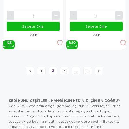
Sepete Ekle
Sepete Ekle
Adet
Adet
%5
%10
i̇ndi̇ri̇mli̇
i̇ndi̇ri̇mli̇
2
<
1
3
...
6
>
KEDI KUMU ÇEŞITLERI: HANGI KUM KEDINIZ İÇIN EN DOĞRU?
Kedi kumu, kedinizin doğal gömme içgüdüsünü karşılayan, idrar
ve dışkıyı hapsederek koku kontrolü sağlayan temel hijyen
ürünüdür. Doğru kum; topaklanma gücü, koku tutma kapasitesi,
tozsuzluk ve kedinizin pati hassasiyetine göre seçilir. Bentonit,
silika kristal, çam peleti ve doğal bitkisel kumlar farklı