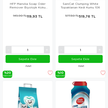
HFP Marsilia Soap Oder
SaniCat Clumping White
Remover Biyolojik Koku
Topaklanan Kedi Kumu 10lt
Giderici 250 Ml
149,90 TL
119,93 TL
577,50 TL
519,76 TL
Sepete Ekle
Sepete Ekle
Adet
Adet
%20
%10
i̇ndi̇ri̇mli̇
i̇ndi̇ri̇mli̇