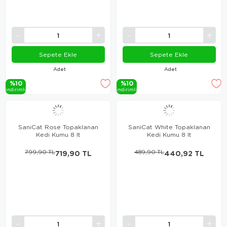
Sepete Ekle
Sepete Ekle
Adet
Adet
%10
%10
i̇ndi̇ri̇mli̇
i̇ndi̇ri̇mli̇
SaniCat Rose Topaklanan
SaniCat White Topaklanan
Kedi Kumu 8 lt
Kedi Kumu 8 lt
799,90 TL
719,90 TL
489,90 TL
440,92 TL