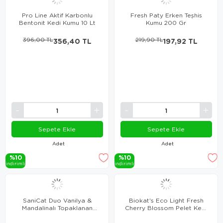
Pro Line Aktif Karbonlu
Fresh Paty Erken Teşhis
Bentonit Kedi Kumu 10 Lt
Kumu 200 Gr
396,00 TL
356,40 TL
219,90 TL
197,92 TL
Sepete Ekle
Sepete Ekle
Adet
Adet
%10
%10
i̇ndi̇ri̇mli̇
i̇ndi̇ri̇mli̇
SaniCat Duo Vanilya &
Biokat's Eco Light Fresh
Mandalinalı Topaklanan
Cherry Blossom Pelet Kedi
Kedi Kumu 10lt
Kumu 5 lt