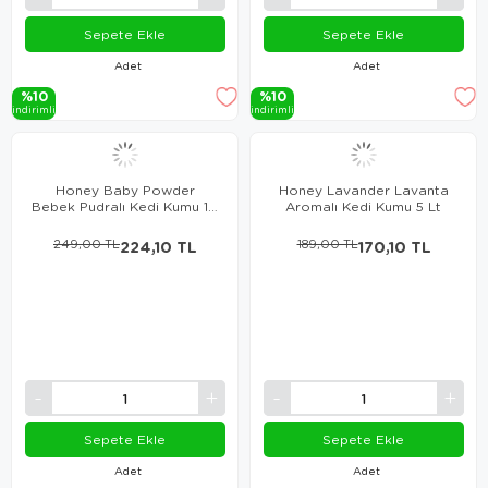
Sepete Ekle
Sepete Ekle
Adet
Adet
%10
%10
i̇ndi̇ri̇mli̇
i̇ndi̇ri̇mli̇
Honey Baby Powder
Honey Lavander Lavanta
Bebek Pudralı Kedi Kumu 10
Aromalı Kedi Kumu 5 Lt
LT
249,00 TL
224,10 TL
189,00 TL
170,10 TL
Sepete Ekle
Sepete Ekle
Adet
Adet