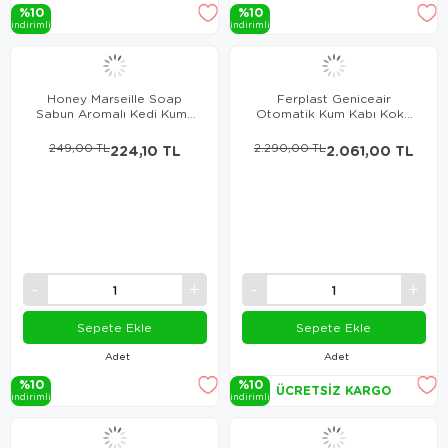
%10
%10
i̇ndi̇ri̇mli̇
i̇ndi̇ri̇mli̇
Honey Marseille Soap
Ferplast Geniceair
Sabun Aromalı Kedi Kumu
Otomatik Kum Kabı Koku
10 Lt
Giderici
249,00 TL
224,10 TL
2.290,00 TL
2.061,00 TL
Sepete Ekle
Sepete Ekle
Adet
Adet
%10
%10
ÜCRETSIZ KARGO
i̇ndi̇ri̇mli̇
i̇ndi̇ri̇mli̇