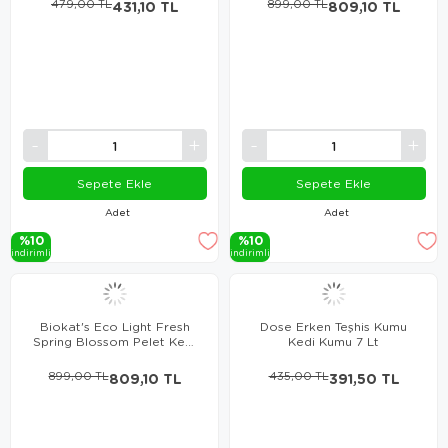
479,00 TL
431,10 TL
899,00 TL
809,10 TL
Sepete Ekle
Sepete Ekle
Adet
Adet
%10
%10
i̇ndi̇ri̇mli̇
i̇ndi̇ri̇mli̇
Biokat's Eco Light Fresh
Dose Erken Teşhis Kumu
Spring Blossom Pelet Kedi
Kedi Kumu 7 Lt
Kumu 5lt
899,00 TL
809,10 TL
435,00 TL
391,50 TL