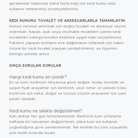
gerekenler hakkında daha fazla bilgi için
kedi kumu nasıl
kullanılır
rehberimizi inceleyebilirsiniz.
KEDI KUMUNU TUVALET VE AKSESUARLARLA TAMAMLAYIN
Kumun verimini artırmak için doğru tuvalet ve aksesuar seçimi
önemlidir. Kapalı, açık veya otomatik modelleri içeren
kedi
tuvaletleri
kategorisinden kedinize uygun kabı seçebilirsiniz.
Patilere yapışan kumların eve dağılmasını önlemek için kabın
önüne bir
kedi tuvalet paspası
yerleştirmeniz, ev hijyenini
belirgin şekilde artırır.
SIKÇA SORULAN SORULAR
Hangi kedi kumu en iyisidir?
En iyi kum, kedinizin ihtiyacına göre değişir. Kolay temizlik ve
uygun fiyat arayanlar için bentonit, uzun ömür ve yüksek koku
kontrolü için silika, doğal ve tozsuz çözüm arayanlar için çam
peleti idealdir.
Kedi kumu ne sıklıkla değiştirilmeli?
Katı atıklar her gün temizlenmelidir. Bentonit kum ortalama
haftada bir tamamen değiştirilmeli, silika kum ise kullanım
yoğunluğuna göre yenilenmelidir. Tek kedide bu süre uzayabilir,
çok kedili evlerde kısalır.