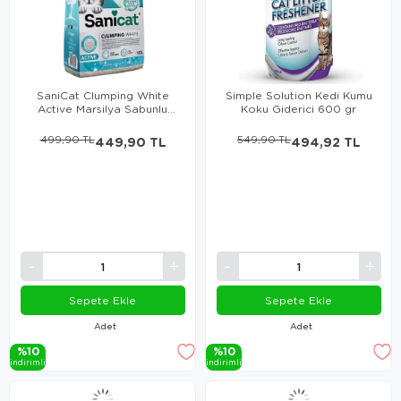
SaniCat Clumping White
Simple Solution Kedi Kumu
Active Marsilya Sabunlu
Koku Giderici 600 gr
Kedi Kumu 10 Lt
499,90 TL
449,90 TL
549,90 TL
494,92 TL
Sepete Ekle
Sepete Ekle
Adet
Adet
%10
%10
i̇ndi̇ri̇mli̇
i̇ndi̇ri̇mli̇