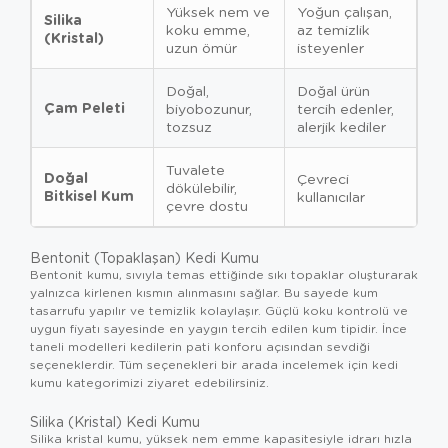
Yüksek nem ve
Yoğun çalışan,
Silika
koku emme,
az temizlik
(Kristal)
uzun ömür
isteyenler
Doğal,
Doğal ürün
Çam Peleti
biyobozunur,
tercih edenler,
tozsuz
alerjik kediler
Tuvalete
Doğal
Çevreci
dökülebilir,
Bitkisel Kum
kullanıcılar
çevre dostu
Bentonit (Topaklaşan) Kedi Kumu
Bentonit kumu, sıvıyla temas ettiğinde sıkı topaklar oluşturarak
yalnızca kirlenen kısmın alınmasını sağlar. Bu sayede kum
tasarrufu yapılır ve temizlik kolaylaşır. Güçlü koku kontrolü ve
uygun fiyatı sayesinde en yaygın tercih edilen kum tipidir. İnce
taneli modelleri kedilerin pati konforu açısından sevdiği
seçeneklerdir. Tüm seçenekleri bir arada incelemek için kedi
kumu kategorimizi ziyaret edebilirsiniz.
Silika (Kristal) Kedi Kumu
Silika kristal kumu, yüksek nem emme kapasitesiyle idrarı hızla