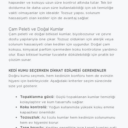
hapseder ve kokuyu uzun süre kontrol altında tutar. Tek bir
doldurma ile daha uzun süre kullanılabildiği için sık temizliğe
vakti olmayanlar için idealdir. Tozsuz yapısı, solunum
hassasiyeti olan kediler için de avantaj sağlar.
Çam Peleti ve Doğal Kumlar
Çam peleti ve doğal bitkisel kumlar, biyobozunur ve çevre
dostu yapılarıyla öne çıkar. Tozsuz oldukları için alerjik veya
solunum hassasiyeti olan kediler için uygundur. Doğal çam
kokusu, kimyasal parfüm içermeden koku kontrolüne yardımcı
olur. Bazı bitkisel kumlar tuvalete dökülebildiği için pratik bir
çözüm sunar.
KEDI KUMU SEÇERKEN DIKKAT EDILMESI GEREKENLER
Doğru kumu seçmek, hem kedinizin konforu hem de evinizin
hijyeni için belirleyicidir. Aşağıdaki kriterler seçim sürecinde
size yol gösterir.
Topaklanma gücü:
Güçlü topaklanan kumlar temizliği
kolaylaştırır ve kum tasarrufu sağlar.
Koku kontrolü:
Yoğun kullanımda yüksek koku emme
kapasitesi önemlidir.
Tozsuzluk:
Az tozlu kumlar hem kedinizin solunumunu
hem ev hijyenini korur.
Tane boyutu:
Kediler genellikle ince taneli kumları pati