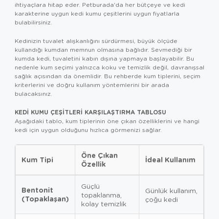
ihtiyaçlara hitap eder. Petburada'da her bütçeye ve kedi
karakterine uygun kedi kumu çeşitlerini uygun fiyatlarla
bulabilirsiniz.
Kedinizin tuvalet alışkanlığını sürdürmesi, büyük ölçüde
kullandığı kumdan memnun olmasına bağlıdır. Sevmediği bir
kumda kedi, tuvaletini kabın dışına yapmaya başlayabilir. Bu
nedenle kum seçimi yalnızca koku ve temizlik değil, davranışsal
sağlık açısından da önemlidir. Bu rehberde kum tiplerini, seçim
kriterlerini ve doğru kullanım yöntemlerini bir arada
bulacaksınız.
KEDI KUMU ÇEŞITLERI KARŞILAŞTIRMA TABLOSU
Aşağıdaki tablo, kum tiplerinin öne çıkan özelliklerini ve hangi
kedi için uygun olduğunu hızlıca görmenizi sağlar.
Öne Çıkan
Kum Tipi
İdeal Kullanım
Özellik
Güçlü
Bentonit
Günlük kullanım,
topaklanma,
(Topaklaşan)
çoğu kedi
kolay temizlik