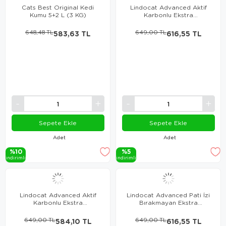
Cats Best Original Kedi
Lindocat Advanced Aktif
Kumu 5+2 L (3 KG)
Karbonlu Ekstra
Topaklanan Kedi Kumu 10 Lt
648,48 TL
583,63 TL
649,00 TL
616,55 TL
Sepete Ekle
Sepete Ekle
Adet
Adet
%10
%5
i̇ndi̇ri̇mli̇
i̇ndi̇ri̇mli̇
Lindocat Advanced Aktif
Lindocat Advanced Pati İzi
Karbonlu Ekstra
Bırakmayan Ekstra
Topaklanan Kokusuz Kedi
Topaklanan Kedi Kumu 10 Lt
Kumu 10 Lt
649,00 TL
584,10 TL
649,00 TL
616,55 TL