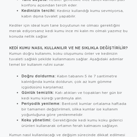
konforu açısından tercih eder.
Kedinizin tercihi:
Kediniz kullandığı kumu sevmiyorsa,
kabın dışına tuvalet yapabilir.
Kediler için ideal kum tane boyutunun ne olması gerektiğini
merak ediyorsanız
kedi kumu ince mi kalın mı olmalı
yazımız bu
konuda netlik sağlar.
KEDI KUMU NASIL KULLANILIR VE NE SIKLIKLA DEĞIŞTIRILIR?
Kumun doğru kullanımı, koku oluşumunu önler ve kedinizin
tuvaleti sağlıklı şekilde kullanmasını sağlar. Aşağıdaki adımlar
temel bir kullanım rutini sunar.
Doğru doldurma:
Kabın tabanını 5 ile 7 santimetre
kalınlığında kumla doldurun; çok az kum gömme
içgüdüsünü karşılamaz.
Günlük temizlik:
Katı atıkları ve topakları her gün bir
kedi kumu küreği
yardımıyla alın.
Periyodik yenileme:
Bentonit kumlar ortalama haftada
bir tamamen değiştirilmeli, silika kumlar ise kullanım
yoğunluğuna göre yenilenmelidir.
Koku yönetimi:
Gerektiğinde
kedi kumu koku giderici
ürünleri kullanarak ortamın ferah kalmasını sağlayın.
Kumun nasıl kullanılacağı ve değişim sürecinde dikkat edilmesi