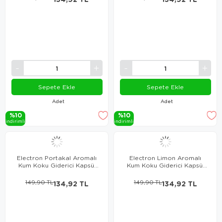
Sepete Ekle
Sepete Ekle
Adet
Adet
%10
%10
i̇ndi̇ri̇mli̇
i̇ndi̇ri̇mli̇
Electron Portakal Aromalı
Electron Limon Aromalı
Kum Koku Giderici Kapsül
Kum Koku Giderici Kapsül
250 Ml
250 Ml
149,90 TL
134,92 TL
149,90 TL
134,92 TL