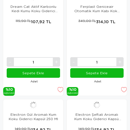
Dream Cat Aktif Karbonlu
Ferplast Geniceair
Kedi Kumu Koku Giderici
Otomatik Kum Kabı Koku
200 Gr
Giderici Yedek Filtresi
119,90 TL
107,92 TL
349,00 TL
314,10 TL
Sepete Ekle
Sepete Ekle
Adet
Adet
%10
%10
i̇ndi̇ri̇mli̇
i̇ndi̇ri̇mli̇
Electron Gül Aromalı Kum
Electron Şeftali Aromalı
Koku Giderici Kapsül 250 Ml
Kum Koku Giderici Kapsül
250 Ml
149,90 TL
134,92 TL
149,90 TL
134,92 TL