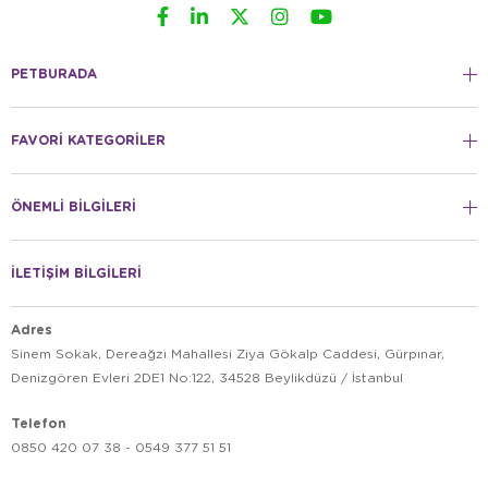
PETBURADA
FAVORİ KATEGORİLER
ÖNEMLİ BİLGİLERİ
İLETİŞİM BİLGİLERİ
Adres
Sinem Sokak, Dereağzı Mahallesi Ziya Gökalp Caddesi, Gürpınar,
Denizgören Evleri 2DE1 No:122, 34528 Beylikdüzü / İstanbul
Telefon
0850 420 07 38 - 0549 377 51 51