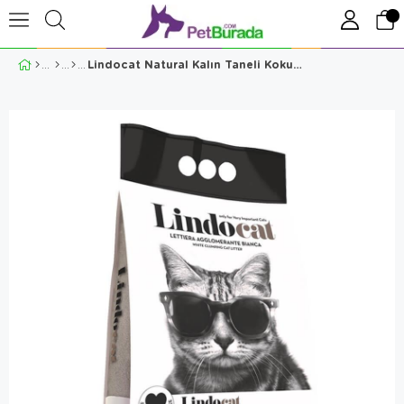
Lindocat Natural Kalın Taneli Kokusuz Topaklanan Kedi Kumu 10 Lt