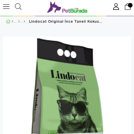
Lindocat Original İnce Taneli Kokusuz Topaklanan Kedi Kumu 10 Lt