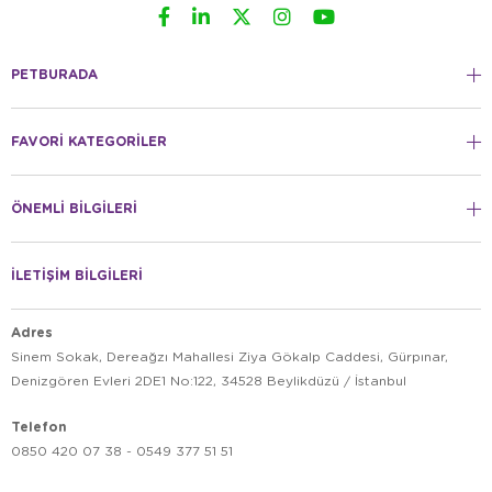
PETBURADA
FAVORİ KATEGORİLER
ÖNEMLİ BİLGİLERİ
İLETİŞİM BİLGİLERİ
Adres
Sinem Sokak, Dereağzı Mahallesi Ziya Gökalp Caddesi, Gürpınar,
Denizgören Evleri 2DE1 No:122, 34528 Beylikdüzü / İstanbul
Telefon
0850 420 07 38 - 0549 377 51 51